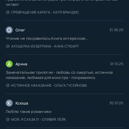
читают
ПРЕВРАЩЕНИЕ КАРАГА - КАТЯ БРАНДИС
О
Олег
31.05.26
Чтение не понравилось.Книга интересная...
АКУШЕРКА ИЗ БЕРЛИНА - АННА СТЮАРТ
А
Арина
01.10.25
Замечательная трилогия - любовь со смертью, истинное
наказание, любимая для монстра - понравились
ИСТИННОЕ НАКАЗАНИЕ - ОЛЬГА ГУСЕЙНОВА
К
Ксюша
30.07.25
Люблю такие романчики
МОЯ. Я СКАЗАЛ! - ОЛИВИЯ ЛЕЙК