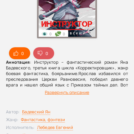
0
0
0
0
Аннотация
: Инструктор – фантастический роман Яна
Бадевского, третья книга цикла «Корректировщик», жанр
боевая фантастика, бояръаниме.Ярослав избавился от
преследования Церкви Равновесия, победил давнего
врага и нашел общий язык с Приказом тайных дел. Вот
только поводов для радости он не видит. Из иных
Развернуть описание
измерений лезут жуткие твари, к нашествию которых мир
не готов. Да и боги могут пожертвовать своим слугой в
любой момент – как только боевой волхв перестанет быть
Автор:
Бадевский Ян
уникальным. Со всем этим предстоит разобраться.
Жанр:
Фантастика, фэнтези
Исполнитель:
Лебедев Евгений