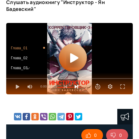
Слушать аудиокнигу "Инструктор - Ян
Бадевский"
Глава_01
Глава_02
Глава_03
Глава_04
0:00
/ 0:00
Глава_05
Глава_06
Глава_07
Глава_08
Глава_09
0
0
Глава_10