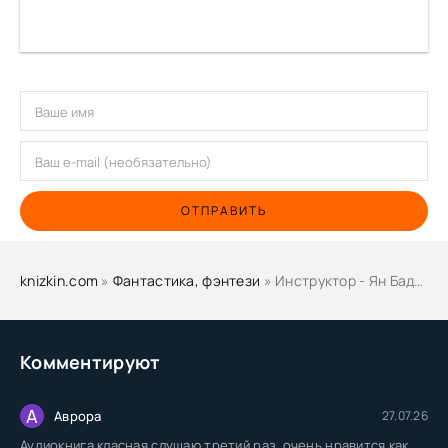
ОТПРАВИТЬ
knizkin.com
»
Фантастика, фэнтези
» Инструктор - Ян Бадевский
Комментируют
А
Аврора
27.07.26
Аудиокнига класная слушаю третий раз, очень нравится как