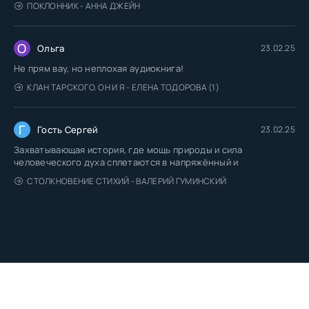
ПОКЛОННИК - АННА ДЖЕЙН
О
Ольга
23.02.25
Не прям вау, но неплохая аудиокнига!
КЛАН ТАРСКОГО. ОН И Я - ЕЛЕНА ТОДОРОВА (1)
Г
Гость Сергей
23.02.25
Захватывающая история, где мощь природы и сила
человеческого духа сплетаются в напряжённый и
СТОЛКНОВЕНИЕ СТИХИЙ - ВАЛЕРИЙ ГУМИНСКИЙ