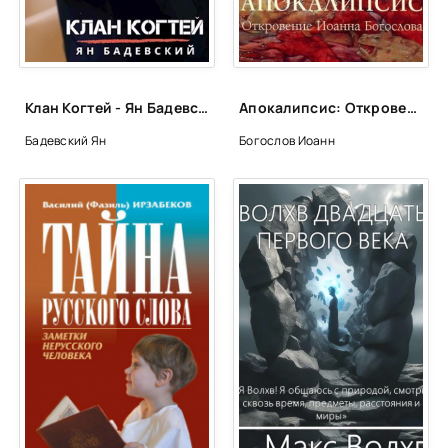
Глава_25
Глава_26
Клан Когтей - Ян Бадевский
Апокалипсис: Откровение Иоанна Богослова - Иоанн Богослов
Бадевский Ян
Богослов Иоанн