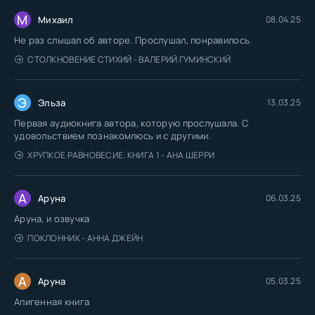
М
Михаил
08.04.25
Не раз слышал об авторе. Прослушал, понравилось.
СТОЛКНОВЕНИЕ СТИХИЙ - ВАЛЕРИЙ ГУМИНСКИЙ
Э
Эльза
13.03.25
Первая аудиокнига автора, которую прослушала. С
удовольствием познакомлюсь и с другими.
ХРУПКОЕ РАВНОВЕСИЕ. КНИГА 1 - АНА ШЕРРИ
А
Аруна
06.03.25
Аруна, и озвучка
ПОКЛОННИК - АННА ДЖЕЙН
А
Аруна
05.03.25
Апигенная книга