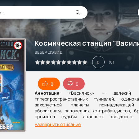
ВЕБЕР ДЭВИД
0
(
0
)
0
0
Аннотация
: «Василиск» — далекий пе
гиперпространственных туннелей, одино
захолустной планеты, принадлежащей
аборигенам, заповедник контрабандистов, б
произвол судьбы аванпост звездного к
Мантикора… А ещё это арена первой битвы
Развернуть описание
войне. И если бы защиту «Василиска» не
коммандер Хонор Харрингтон, у Мантикоры