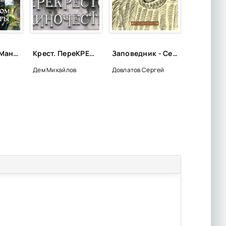
Под знаком Мантикоры - Алексей Пехов
Крест. ПереКРЕСТок одиночества - Дем Михайлов (книга 1)
Заповедник - Сергей Довлатов
Дем Михайлов
Довлатов Сергей