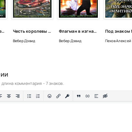
Маленькая победоносная война - Дэвид Вебер
Честь королевы - Дэвид Вебер
Флагман в изгнании - Дэвид Вебер
Вебер Дэвид
Вебер Дэвид
Пехов Алексей
рии
длина комментария - 7 знаков.