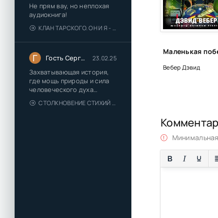
Не прям вау, но неплохая
00_29
аудиокнига!
КЛАН ТАРСКОГО. ОН И Я - ЕЛЕНА ТОДОРОВА (1)
00_30
00_31
Г
Гость Сергей
23.02.25
00_32
Вебер Дэвид
Захватывающая история,
где мощь природы и сила
человеческого духа
сплетаются в напряжённый
СТОЛКНОВЕНИЕ СТИХИЙ - ВАЛЕРИЙ ГУМИНСКИЙ
и
Коммента
Минимальная 