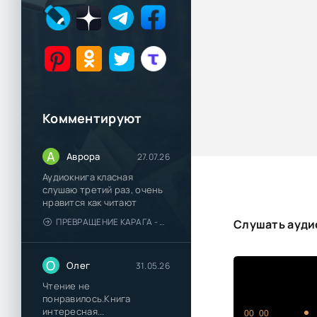
Комментируют
А
Аврора
27.07.26
Аудиокнига класная
слушаю третий раз, очень
нравится как читают
ПРЕВРАЩЕНИЕ КАРАГА - КАТЯ БРАНДИС
Слушать аудио
О
Олег
31.05.26
Чтение не
понравилось.Книга
интересная...
00_00