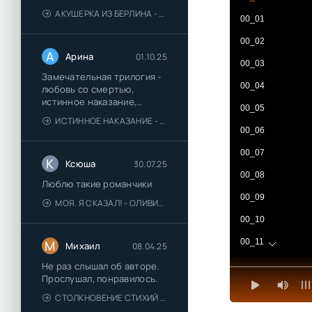
АКУШЕРКА ИЗ БЕРЛИНА - АННА СТЮАРТ
00_01
00_02
А
Арина
01.10.25
00_03
Замечательная трилогия -
00_04
любовь со смертью,
истинное наказание,
00_05
любимая для монстра -
ИСТИННОЕ НАКАЗАНИЕ - ОЛЬГА ГУСЕЙНОВА
понравились
00_06
00_07
К
Ксюша
30.07.25
00_08
Люблю такие романчики
00_09
МОЯ. Я СКАЗАЛ! - ОЛИВИЯ ЛЕЙК
00_10
00_11
М
Михаил
08.04.25
00_12
Не раз слышал об авторе.
Прослушал, понравилось.
00_13
СТОЛКНОВЕНИЕ СТИХИЙ - ВАЛЕРИЙ ГУМИНСКИЙ
00_14