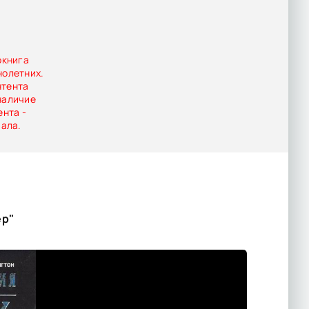
окнига
нолетних.
нтента
наличие
ента -
иала.
ер"