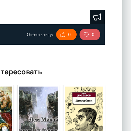
Оцени книгу:
0
0
нтересовать