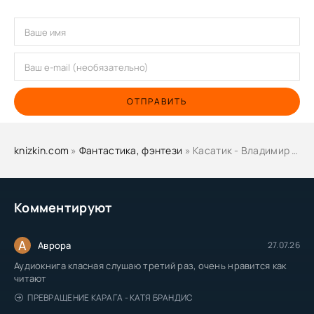
ОТПРАВИТЬ
knizkin.com
»
Фантастика, фэнтези
» Касатик - Владимир Малиновский
Комментируют
А
Аврора
27.07.26
Аудиокнига класная слушаю третий раз, очень нравится как
читают
ПРЕВРАЩЕНИЕ КАРАГА - КАТЯ БРАНДИС