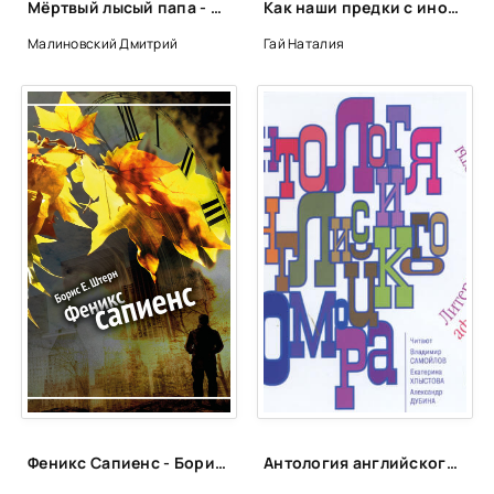
Мёртвый лысый папа - Дмитрий Малиновский
Как наши предки с инопланетянами встречались - Наталия Гай
Малиновский Дмитрий
Гай Наталия
Феникс Сапиенс - Борис Штерн
Антология английского юмора (Сборник)