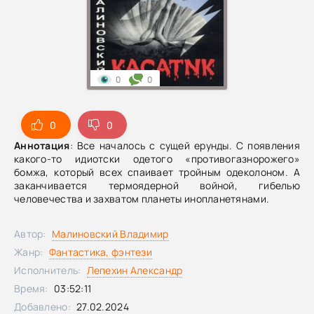
0
0
0
0
Аннотация
: Все началось с сущей ерунды. С появления
какого-то идиотски одетого «противогазнорожего»
бомжа, который всех спаивает тройным одеколоном. А
заканчивается термоядерной войной, гибелью
человечества и захватом планеты инопланетянами.
Автор:
Малиновский Владимир
Жанр:
Фантастика, фэнтези
Исполнитель:
Лепехин Александр
Время:
03:52:11
Добавлено:
27.02.2024