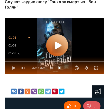
Слушать аудиокнигу "Гонка за смертью - Бен
Гэлли"
01-01
01-02
01-03
01-04
0:00
/ 0:00
01-05
01-06
01-07
01-08
01-09
0
0
01-10