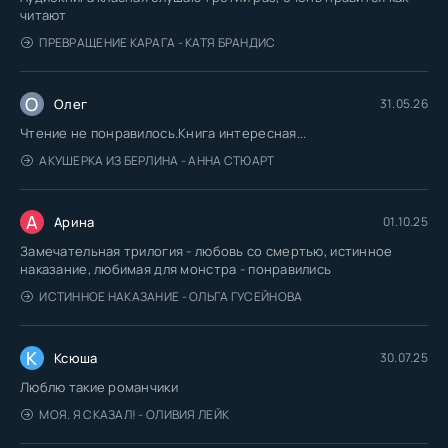
читают
ПРЕВРАЩЕНИЕ КАРАГА - КАТЯ БРАНДИС
О
Олег
31.05.26
Чтение не понравилось.Книга интересная...
АКУШЕРКА ИЗ БЕРЛИНА - АННА СТЮАРТ
А
Арина
01.10.25
Замечательная трилогия - любовь со смертью, истинное
наказание, любимая для монстра - понравились
ИСТИННОЕ НАКАЗАНИЕ - ОЛЬГА ГУСЕЙНОВА
К
Ксюша
30.07.25
Люблю такие романчики
МОЯ. Я СКАЗАЛ! - ОЛИВИЯ ЛЕЙК