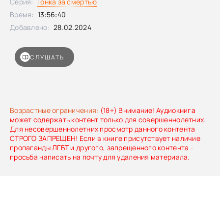
Серия:
Гонка за смертью
принцесса действует против императора, а убийца
намерен любой ценой добраться до Аракса.
Время:
13:56:40
Добавлено:
28.02.2024
СЛУШАТЬ
Возрастные ограничения:
(18+) Внимание! Аудиокнига
может содержать контент только для совершеннолетних.
Для несовершеннолетних просмотр данного контента
СТРОГО ЗАПРЕЩЕН! Если в книге присутствует наличие
пропаганды ЛГБТ и другого, запрещенного контента -
просьба написать на почту для удаления материала.