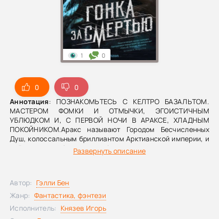
1
0
0
0
Аннотация
: ПОЗНАКОМЬТЕСЬ С КЕЛТРО БАЗАЛЬТОМ.
МАСТЕРОМ ФОМКИ И ОТМЫЧКИ, ЭГОИСТИЧНЫМ
УБЛЮДКОМ И, С ПЕРВОЙ НОЧИ В АРАКСЕ, ХЛАДНЫМ
ПОКОЙНИКОМ.Аракс называют Городом Бесчисленных
Душ, колоссальным бриллиантом Арктианской империи, и
всё, что требуется, чтобы им править – владеть
Развернуть описание
максимальным числом душ мертвецов. Ибо в Араксе
мёртвые после смерти не покоятся в мире, но
продолжают жить рабами богачей.В то время как Келтро
Автор:
Гэлли Бен
борется за выживание, окружающие рвутся к
императорскому трону в кровавой борьбе за власть.
Жанр:
Фантастика, фэнтези
Мёртвые боги шепчут из уст трупов, похититель душ
Исполнитель:
Князев Игорь
пытается создать себе имя с помощью древнего культа,