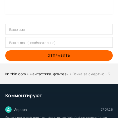
ОТПРАВИТЬ
knizkin.com
»
Фантастика, фэнтези
» Гонка за смертью - Бен Гэлли
Комментируют
А
Аврора
27.07.26
Аудиокнига класная слушаю третий раз, очень нравится как