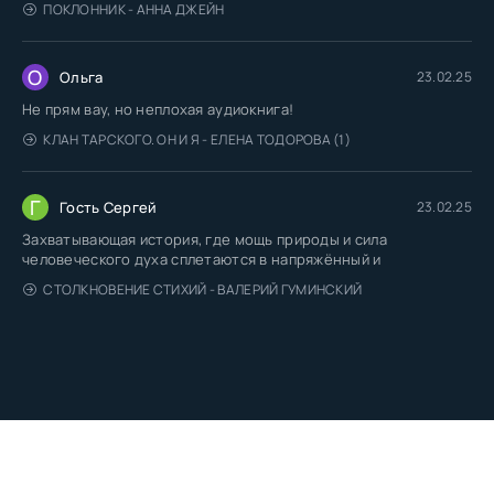
ПОКЛОННИК - АННА ДЖЕЙН
О
Ольга
23.02.25
Не прям вау, но неплохая аудиокнига!
КЛАН ТАРСКОГО. ОН И Я - ЕЛЕНА ТОДОРОВА (1)
Г
Гость Сергей
23.02.25
Захватывающая история, где мощь природы и сила
человеческого духа сплетаются в напряжённый и
СТОЛКНОВЕНИЕ СТИХИЙ - ВАЛЕРИЙ ГУМИНСКИЙ