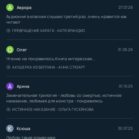
А
Аврора
27.07.26
Аудиокнига класная слушаю третий раз, очень нравится как
читают
ПРЕВРАЩЕНИЕ КАРАГА - КАТЯ БРАНДИС
О
Олег
31.05.26
Чтение не понравилось.Книга интересная...
АКУШЕРКА ИЗ БЕРЛИНА - АННА СТЮАРТ
А
Арина
01.10.25
Замечательная трилогия - любовь со смертью, истинное
наказание, любимая для монстра - понравились
ИСТИННОЕ НАКАЗАНИЕ - ОЛЬГА ГУСЕЙНОВА
К
Ксюша
30.07.25
Люблю такие романчики