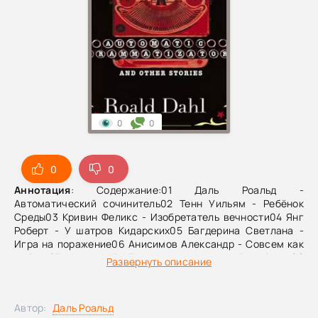
0
0
0
0
Аннотация
: Содержание:01 Даль Роальд -
Автоматический сочинитель02 Тенн Уильям - Ребёнок
Среды03 Кривин Феликс - Изобретатель вечности04 Янг
Роберт - У шатров Кидарских05 Багдерина Светлана -
Игра на поражение06 Анисимов Александр - Совсем как
лебедь07 Максим В. Глазунов - Идеальный ребенок08
Развернуть описание
Григоров Алексей - Берег отчаяния09 Семёнов Семён -
Отражение
Автор:
Даль Роальд