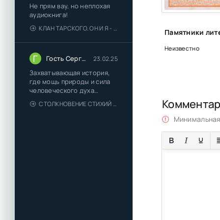
Не прям вау, но неплохая
аудиокнига!
КЛАН ТАРСКОГО. ОН И Я - ЕЛЕНА ТОДОРОВА (1)
Неизвестно
Г
Гость Сергей
23.02.25
Захватывающая история,
где мощь природы и сила
человеческого духа
сплетаются в напряжённый
Коммента
СТОЛКНОВЕНИЕ СТИХИЙ - ВАЛЕРИЙ ГУМИНСКИЙ
и
Минимальная 