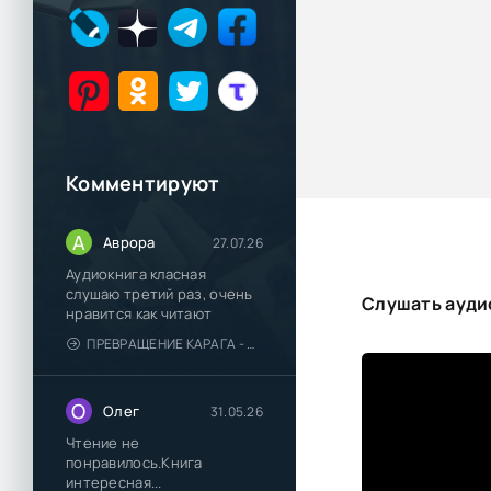
Комментируют
А
Аврора
27.07.26
Аудиокнига класная
слушаю третий раз, очень
Слушать ауди
нравится как читают
ПРЕВРАЩЕНИЕ КАРАГА - КАТЯ БРАНДИС
О
Олег
31.05.26
Чтение не
понравилось.Книга
интересная...