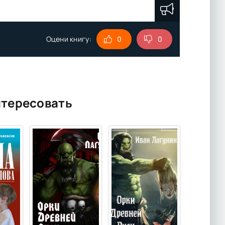
Оцени книгу:
0
0
нтересовать