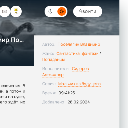
ВОЙТИ
Мальчик из будущего - Владимир Поселягин
Автор:
Поселягин Владимир
Жанр:
Фантастика, фэнтези
/
Попаданцы
Исполнитель:
Сидоров
Александр
Серия:
Мальчик из будущего
иключения. В
и, а потом и
Время:
09:41:25
ре и на суше,
его ждёт, но
Добавлено:
28.02.2024