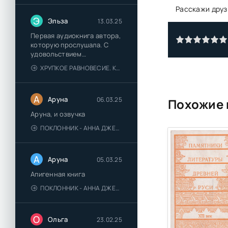
Расскажи друз
Э
Эльза
13.03.25
Первая аудиокнига автора,
которую прослушала. С
удовольствием
познакомлюсь и с другими.
ХРУПКОЕ РАВНОВЕСИЕ. КНИГА 1 - АНА ШЕРРИ
А
Аруна
06.03.25
Похожие 
Аруна, и озвучка
ПОКЛОННИК - АННА ДЖЕЙН
А
Аруна
05.03.25
Апигенная книга
ПОКЛОННИК - АННА ДЖЕЙН
О
Ольга
23.02.25