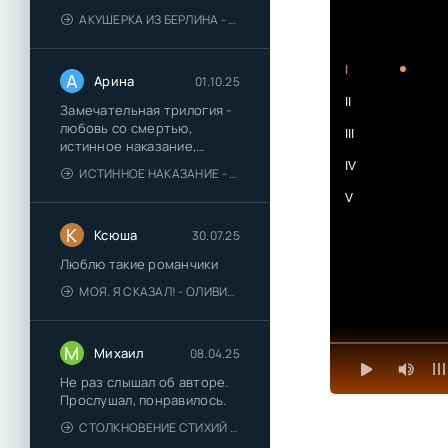
АКУШЕРКА ИЗ БЕРЛИНА - АННА СТЮАРТ
I
А
Арина
01.10.25
II
Замечательная трилогия -
любовь со смертью,
III
истинное наказание,
любимая для монстра -
IV
ИСТИННОЕ НАКАЗАНИЕ - ОЛЬГА ГУСЕЙНОВА
понравились
V
К
Ксюша
30.07.25
Люблю такие романчики
МОЯ. Я СКАЗАЛ! - ОЛИВИЯ ЛЕЙК
М
Михаил
08.04.25
Не раз слышал об авторе.
Прослушал, понравилось.
СТОЛКНОВЕНИЕ СТИХИЙ - ВАЛЕРИЙ ГУМИНСКИЙ