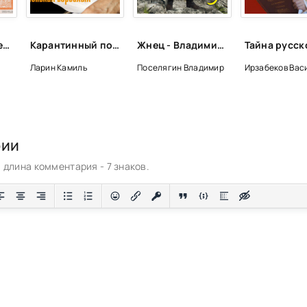
Памятники литературы Древней Руси
Карантинный полубред, или Сказки на ночь для маленьких взрослых - Камиль Ларин
Жнец - Владимир Поселягин
Ларин Камиль
Поселягин Владимир
Ирзабеков Вас
рии
длина комментария - 7 знаков.