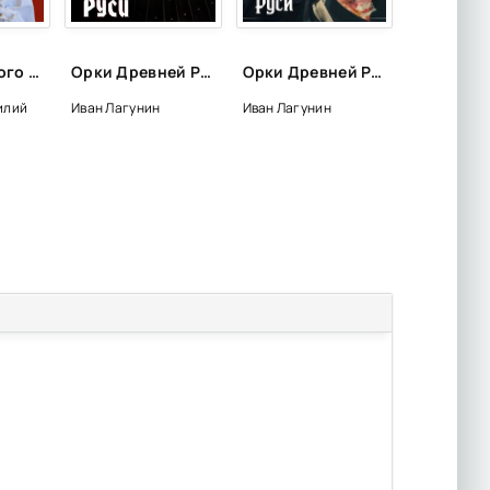
Тайна русского слова - Василий Ирзабеков
Орки Древней Руси - Иван Лагунин (1)
Орки Древней Руси. Ярл - Иван Лагунин (2)
илий
Иван Лагунин
Иван Лагунин