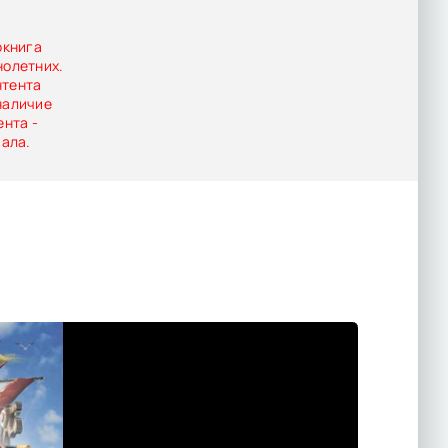
окнига
нолетних.
нтента
наличие
ента -
иала.