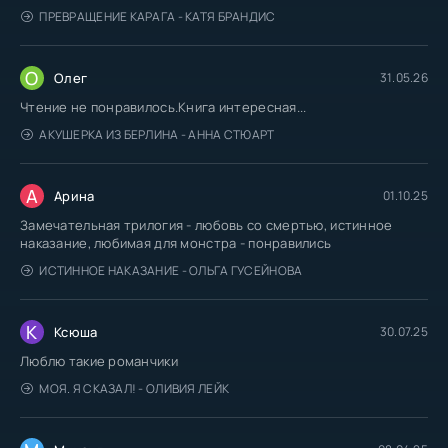
ПРЕВРАЩЕНИЕ КАРАГА - КАТЯ БРАНДИС
О
Олег
31.05.26
Чтение не понравилось.Книга интересная...
АКУШЕРКА ИЗ БЕРЛИНА - АННА СТЮАРТ
А
Арина
01.10.25
Замечательная трилогия - любовь со смертью, истинное
наказание, любимая для монстра - понравились
ИСТИННОЕ НАКАЗАНИЕ - ОЛЬГА ГУСЕЙНОВА
К
Ксюша
30.07.25
Люблю такие романчики
МОЯ. Я СКАЗАЛ! - ОЛИВИЯ ЛЕЙК