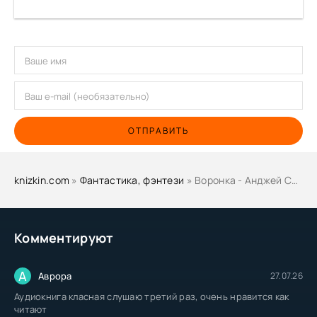
ОТПРАВИТЬ
knizkin.com
»
Фантастика, фэнтези
» Воронка - Анджей Сапковский
Комментируют
А
Аврора
27.07.26
Аудиокнига класная слушаю третий раз, очень нравится как
читают