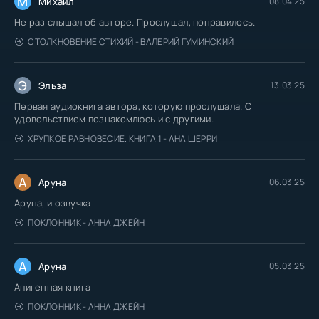
М
Михаил
08.04.25
Не раз слышал об авторе. Прослушал, понравилось.
СТОЛКНОВЕНИЕ СТИХИЙ - ВАЛЕРИЙ ГУМИНСКИЙ
Э
Эльза
13.03.25
Первая аудиокнига автора, которую прослушала. С
удовольствием познакомлюсь и с другими.
ХРУПКОЕ РАВНОВЕСИЕ. КНИГА 1 - АНА ШЕРРИ
А
Аруна
06.03.25
Аруна, и озвучка
ПОКЛОННИК - АННА ДЖЕЙН
А
Аруна
05.03.25
Апигенная книга
ПОКЛОННИК - АННА ДЖЕЙН