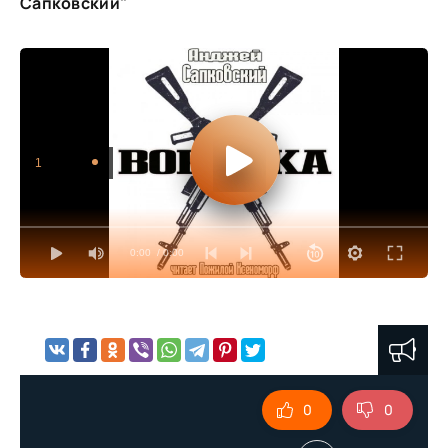
Сапковский"
1
0:00
/ 0:00
0
0