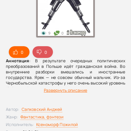
9
0
0
0
Аннотация
: В результате очередных политических
преобразований в Польше идёт гражданская война. Во
внутренние разборки вмешались и иностранные
государства. Ярек — не совсем обычный мальчик. Из-за
Чернобыльской катастрофы у него очень высокий уровень
IQ.Ярек идёт в школу, когда в его городе разворачивается
Развернуть описание
очередное сражение между германскими и литовскими
войсками... Вместо уроков он проводит весь день в
воронке от бомбы в самом центре боя.
Автор:
Сапковский Анджей
Жанр:
Фантастика, фэнтези
Исполнитель:
Ксеноморф Пожилой