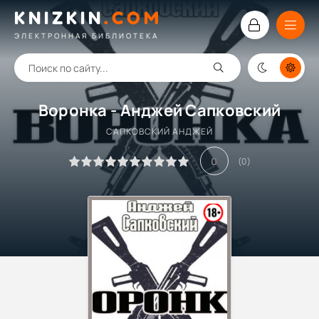
KNIZKIN
.
COM
ЭЛЕКТРОННАЯ БИБЛИОТЕКА
Воронка - Анджей Сапковский
САПКОВСКИЙ АНДЖЕЙ
0
(
0
)