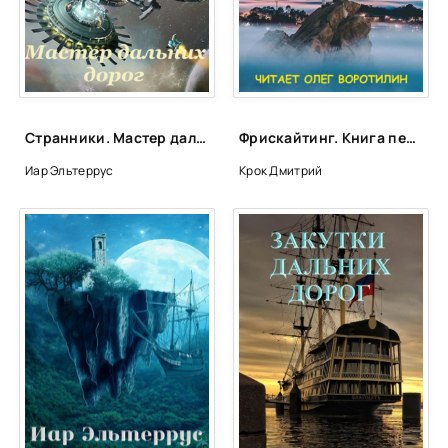
24
25
26
Странники. Мастер дальних дорог - Иар Эльтеррус (книга 1)
Фрискайтинг. Книга первая. Возвращение к свободе - Дмитрий Крок
Иар Эльтеррус
Крок Дмитрий