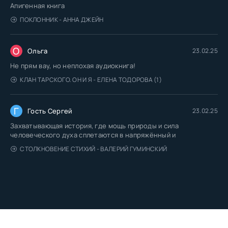
Апигенная книга
ПОКЛОННИК - АННА ДЖЕЙН
О
Ольга
23.02.25
Не прям вау, но неплохая аудиокнига!
КЛАН ТАРСКОГО. ОН И Я - ЕЛЕНА ТОДОРОВА (1)
Г
Гость Сергей
23.02.25
Захватывающая история, где мощь природы и сила
человеческого духа сплетаются в напряжённый и
СТОЛКНОВЕНИЕ СТИХИЙ - ВАЛЕРИЙ ГУМИНСКИЙ