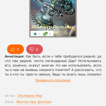
1
0
0
0
Аннотация
: Как быть, если у тебя пробудился редкий, да
что там редкий, почти легендарный Дар? Использовать
его, конечно, скажут многие. Но как использовать, если
ты о нем не имеешь никакого понятия? А рассказать, что
ты и кто ты, просто некому. Ведь ты всего лишь пожелал
спастись, когда на тебя неслась машина и жить осталось
Развернуть описание
несколько секунд. Одно мгновение, и ты уже не дома, на
Земле, а где-то там, далеко-далеко, на полуразрушенной
космической станции…
Автор:
Эльтеррус Иар
Жанр:
Фантастика, фэнтези