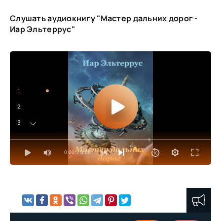
Слушать аудиокнигу "Мастер дальних дорог -
Иар Эльтеррус"
1
2
3
4
0:00
/ 0:00
5
6
7
8
9