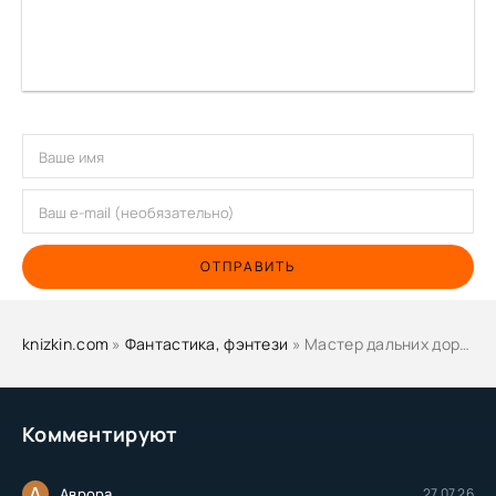
ОТПРАВИТЬ
knizkin.com
»
Фантастика, фэнтези
» Мастер дальних дорог - Иар Эльтеррус
Комментируют
А
Аврора
27.07.26