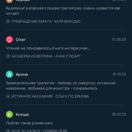
Аудиокнига класная слушаю третий раз, очень нравится как
читают
ПРЕВРАЩЕНИЕ КАРАГА - КАТЯ БРАНДИС
О
Олег
31.05.26
Чтение не понравилось.Книга интересная...
АКУШЕРКА ИЗ БЕРЛИНА - АННА СТЮАРТ
А
Арина
01.10.25
Замечательная трилогия - любовь со смертью, истинное
наказание, любимая для монстра - понравились
ИСТИННОЕ НАКАЗАНИЕ - ОЛЬГА ГУСЕЙНОВА
К
Ксюша
30.07.25
Люблю такие романчики
МОЯ. Я СКАЗАЛ! - ОЛИВИЯ ЛЕЙК