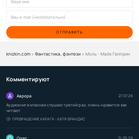
ОТПРАВИТЬ
knizkin.com
»
Фантастика, фэнтези
» Моль - Майк Гелприн
Комментируют
А
Аврора
27.07.26
Аудиокнига класная слушаю третий раз, очень нравится как
читают
ПРЕВРАЩЕНИЕ КАРАГА - КАТЯ БРАНДИС
О
Олег
31.05.26