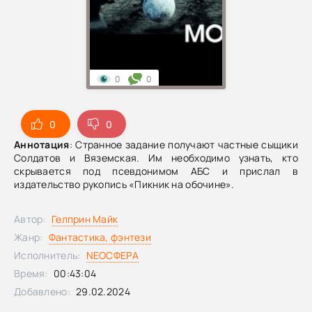
0
0
0
0
Аннотация
: Странное задание получают частные сыщики
Солдатов и Вяземская. Им необходимо узнать, кто
скрывается под псевдонимом АБС и прислал в
издательство рукопись «Пикник на обочине».
Автор:
Гелприн Майк
Жанр:
Фантастика, фэнтези
Исполнитель:
NEOСФЕРА
Время:
00:43:04
Добавлено:
29.02.2024