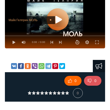
Майк Гелприн МОЛЬ
0:00
/ 0:00
0
0
0