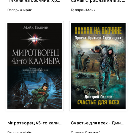
Пикник на обочине. Хроника Посещения - Майк Гелприн, Вадим Филоненко
Самая страшная книга. Черные сказки
Гелприн Майк
Гелприн Майк
Миротворец 45-го калибра - Майк Гелприн
Счастье для всех - Дмитрий Силлов
Гелприн Майк
Силлов Дмитрий