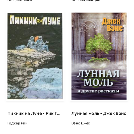
Пикник на Луне - Рик Годжер
Лунная моль - Джек Вэнс
Годжер Рик
Вэнс Джек