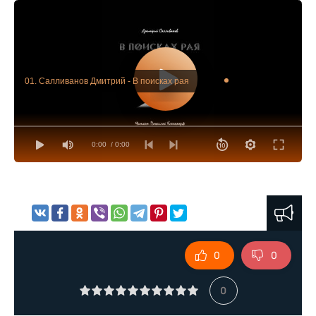
01. Салливанов Дмитрий - В поисках рая
0:00
/ 0:00
0
0
0