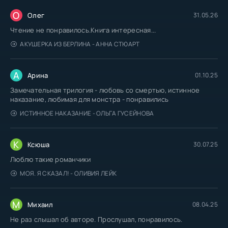
О
Олег
31.05.26
Чтение не понравилось.Книга интересная...
АКУШЕРКА ИЗ БЕРЛИНА - АННА СТЮАРТ
А
Арина
01.10.25
Замечательная трилогия - любовь со смертью, истинное
наказание, любимая для монстра - понравились
ИСТИННОЕ НАКАЗАНИЕ - ОЛЬГА ГУСЕЙНОВА
К
Ксюша
30.07.25
Люблю такие романчики
МОЯ. Я СКАЗАЛ! - ОЛИВИЯ ЛЕЙК
М
Михаил
08.04.25
Не раз слышал об авторе. Прослушал, понравилось.