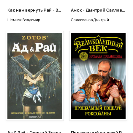
Как нам вернуть Рай - Владимир Шемшук
Амок - Дмитрий Салливанов
Шемшук Владимир
Салливанов Дмитрий
Ад & Рай - Георгий Зотов
Прощальный поцелуй Роксоланы. «Не надо рая!» - Наталья Павлищева