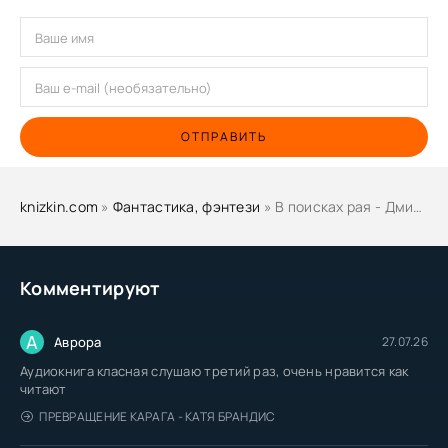
ОТПРАВИТЬ
knizkin.com
»
Фантастика, фэнтези
» В поисках рая - Дмитрий Салливанов
Комментируют
А
Аврора
27.07.26
Аудиокнига класная слушаю третий раз, очень нравится как
читают
ПРЕВРАЩЕНИЕ КАРАГА - КАТЯ БРАНДИС