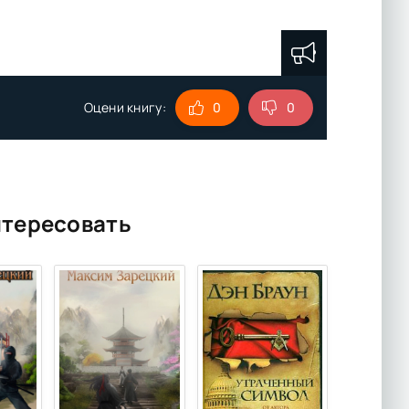
Оцени книгу:
0
0
нтересовать