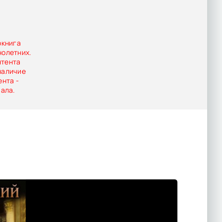
окнига
нолетних.
нтента
наличие
ента -
иала.