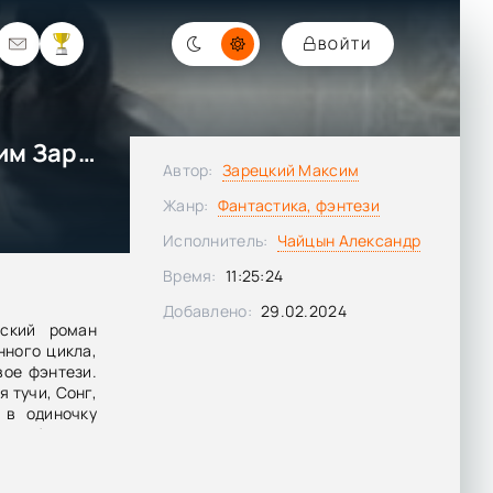
ВОЙТИ
Небесный шаг (4 арка) - Максим Зарецкий
Автор:
Зарецкий Максим
Жанр:
Фантастика, фэнтези
Исполнитель:
Чайцын Александр
Время:
11:25:24
Добавлено:
29.02.2024
ский роман
нного цикла,
вое фэнтези.
 тучи, Сонг,
 в одиночку
что бы то ни
 утраченный