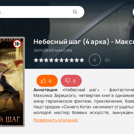
ЗАРЕЦКИЙ МАКСИМ
0
(
0
)
0
0
Аннотация
: «Небесный шаг» – фантастиче
Максима Зарецкого, четвертая книга одноиме
жанр героическое фэнтези, приключения, бое
Над городом «Синего Кита» начинают сгущаться
молодой мастер боевых искусств, вынужден
столкнуться с надвигающейся опасностью и во 
Развернуть описание
стало постараться вернуть так некстати
артефакт легендарного уровня.