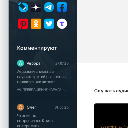
Комментируют
А
Аврора
27.07.26
Аудиокнига класная
слушаю третий раз, очень
нравится как читают
ПРЕВРАЩЕНИЕ КАРАГА - КАТЯ БРАНДИС
Слушать аудио
О
Олег
31.05.26
Чтение не
понравилось.Книга
интересная...
nebesnyjj-shag-4-