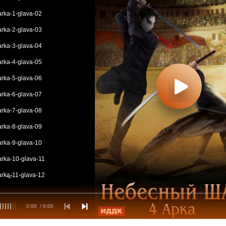
arka-1-glava-02
arka-2-glava-03
arka-3-glava-04
arka-4-glava-05
arka-5-glava-06
arka-6-glava-07
arka-7-glava-08
arka-8-glava-09
arka-9-glava-10
arka-10-glava-11
arka-11-glava-12
arka-12-glava-13
0:00
/ 0:00
arka-13-glava-14
arka-14-glava-15