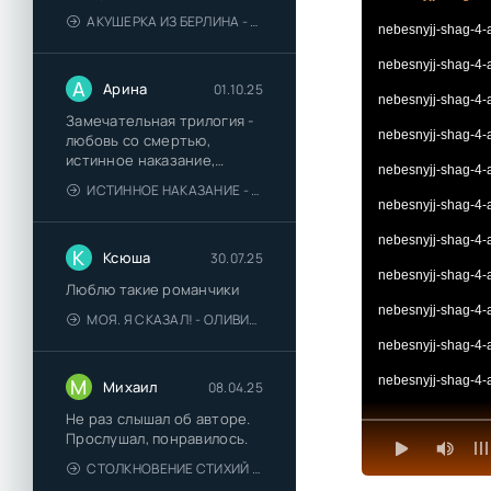
АКУШЕРКА ИЗ БЕРЛИНА - АННА СТЮАРТ
nebesnyjj-shag-4-
nebesnyjj-shag-4-
А
Арина
01.10.25
nebesnyjj-shag-4-
Замечательная трилогия -
nebesnyjj-shag-4-
любовь со смертью,
истинное наказание,
nebesnyjj-shag-4-
любимая для монстра -
ИСТИННОЕ НАКАЗАНИЕ - ОЛЬГА ГУСЕЙНОВА
понравились
nebesnyjj-shag-4-
nebesnyjj-shag-4-
К
Ксюша
30.07.25
nebesnyjj-shag-4-
Люблю такие романчики
nebesnyjj-shag-4-
МОЯ. Я СКАЗАЛ! - ОЛИВИЯ ЛЕЙК
nebesnyjj-shag-4-
nebesnyjj-shag-4-
М
Михаил
08.04.25
nebesnyjj-shag-4-
Не раз слышал об авторе.
Прослушал, понравилось.
nebesnyjj-shag-4-
СТОЛКНОВЕНИЕ СТИХИЙ - ВАЛЕРИЙ ГУМИНСКИЙ
nebesnyjj-shag-4-