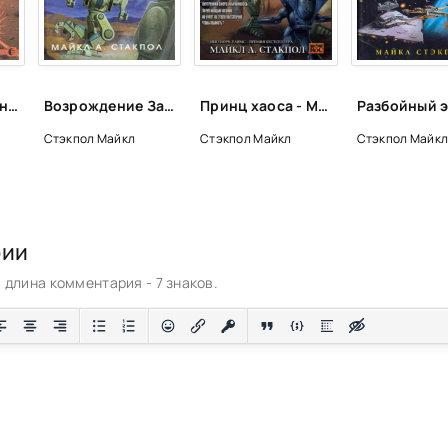
Смертоносное наследство - Майкл Стэкпол
Возрождение Завета - Майкл Стэкпол
Принц хаоса - Майкл Стэкпол
Стэкпол Майкл
Стэкпол Майкл
Стэкпол Майк
рии
длина комментария - 7 знаков.