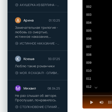
АКУШЕРКА ИЗ БЕРЛИНА - АННА СТЮАРТ
002
003
А
Арина
01.10.25
004
Замечательная трилогия -
005
любовь со смертью,
истинное наказание,
006
любимая для монстра -
ИСТИННОЕ НАКАЗАНИЕ - ОЛЬГА ГУСЕЙНОВА
понравились
007
008
К
Ксюша
30.07.25
009
Люблю такие романчики
010
МОЯ. Я СКАЗАЛ! - ОЛИВИЯ ЛЕЙК
011
012
М
Михаил
08.04.25
013
Не раз слышал об авторе.
Прослушал, понравилось.
014
СТОЛКНОВЕНИЕ СТИХИЙ - ВАЛЕРИЙ ГУМИНСКИЙ
015