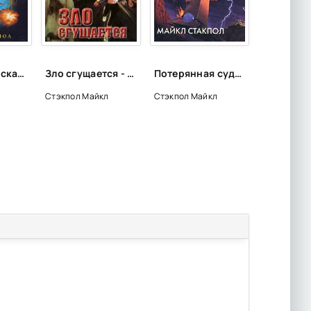
Разбойный эскадрон - Майкл Стэкпол
Зло сгущается - Майкл Стэкпол
Потерянная судьба - Майкл Стэкпол
л
Стэкпол Майкл
Стэкпол Майкл