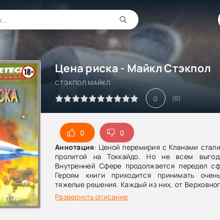
Цена риска - Майкл Стэкпол
СТЭКПОЛ МАЙКЛ
0
(
0
)
0
0
Аннотация
: Ценой перемирия с Кланами стали
пролитой на Токкайдо. Но не всем выгод
Внутренней Сфере продолжается передел сф
Героям книги приходится принимать очен
тяжелые решения. Каждый из них, от Верховно
до наемного Убийцы рискует. Хотите узнать, 
Развернуть описание
цена риска для каждого из них?