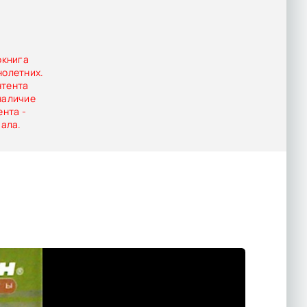
окнига
нолетних.
нтента
наличие
ента -
иала.