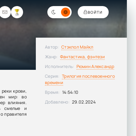
ВОЙТИ
Автор:
Стэкпол Майкл
Жанр:
Фантастика, фэнтези
Исполнитель:
Рюмин Александр
Серия:
Трилогия послевоенного
времени
 реки крови,
Время:
14:54:10
ен мир: во
Добавлено:
29.02.2024
ер влияния.
ь смелые и
го правителя
какова будет