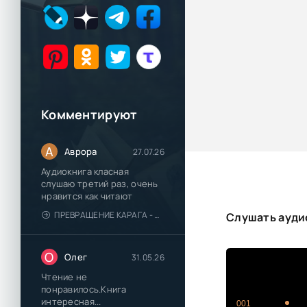
Комментируют
А
Аврора
27.07.26
Аудиокнига класная
слушаю третий раз, очень
нравится как читают
ПРЕВРАЩЕНИЕ КАРАГА - КАТЯ БРАНДИС
Слушать аудио
О
Олег
31.05.26
Чтение не
понравилось.Книга
интересная...
001