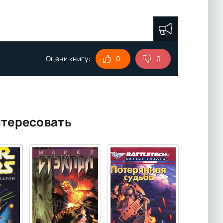
Оцени книгу:
0
0
нтересовать