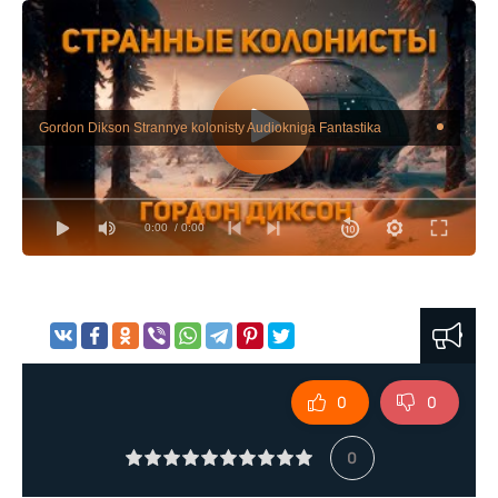
Gordon Dikson Strannye kolonisty Audiokniga Fantastika
0:00
/ 0:00
0
0
0