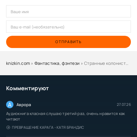
ОТПРАВИТЬ
knizkin.com
»
Фантастика, фэнтези
» Странные колонисты - Гордон Диксон
Комментируют
А
Аврора
27.07.26
Аудиокнига класная слушаю третий раз, очень нравится как
читают
ПРЕВРАЩЕНИЕ КАРАГА - КАТЯ БРАНДИС