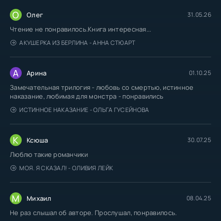
О
Олег
31.05.26
Чтение не понравилось.Книга интересная...
АКУШЕРКА ИЗ БЕРЛИНА - АННА СТЮАРТ
А
Арина
01.10.25
Замечательная трилогия - любовь со смертью, истинное
наказание, любимая для монстра - понравились
ИСТИННОЕ НАКАЗАНИЕ - ОЛЬГА ГУСЕЙНОВА
К
Ксюша
30.07.25
Люблю такие романчики
МОЯ. Я СКАЗАЛ! - ОЛИВИЯ ЛЕЙК
М
Михаил
08.04.25
Не раз слышал об авторе. Прослушал, понравилось.