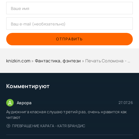
ОТПРАВИТЬ
knizkin.com
»
Фантастика, фэнтези
» Печать Соломона - Роберт Шекли
Комментируют
А
Аврора
27.07.26
Аудиокнига класная слушаю третий раз, очень нравится как
читают
ПРЕВРАЩЕНИЕ КАРАГА - КАТЯ БРАНДИС