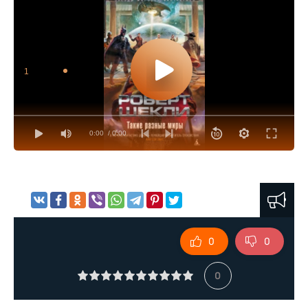
1
0:00
/ 0:00
0
0
0