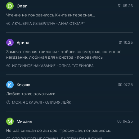
О
Олег
31.05.26
Чтение не понравилось.Книга интересная...
АКУШЕРКА ИЗ БЕРЛИНА - АННА СТЮАРТ
А
Арина
01.10.25
Замечательная трилогия - любовь со смертью, истинное
наказание, любимая для монстра - понравились
ИСТИННОЕ НАКАЗАНИЕ - ОЛЬГА ГУСЕЙНОВА
К
Ксюша
30.07.25
Люблю такие романчики
МОЯ. Я СКАЗАЛ! - ОЛИВИЯ ЛЕЙК
М
Михаил
08.04.25
Не раз слышал об авторе. Прослушал, понравилось.
СТОЛКНОВЕНИЕ СТИХИЙ - ВАЛЕРИЙ ГУМИНСКИЙ