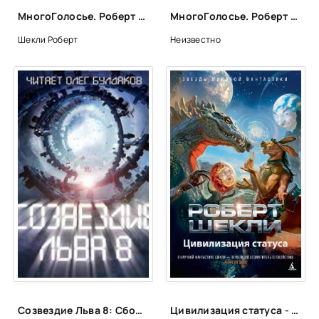
МногоГолосье. Роберт Шекли - Роберт Шекли
МногоГолосье. Роберт Шекли, часть 2
Шекли Роберт
Неизвестно
Созвездие Льва 8: Сборник фантастических рассказов
Цивилизация статуса - Роберт Шекли