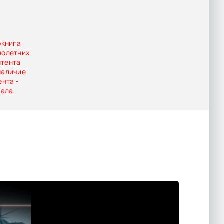
окнига
нолетних.
нтента
наличие
ента -
иала.