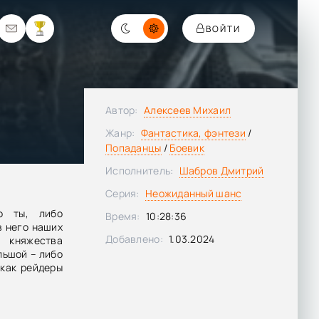
ВОЙТИ
Автор:
Алексеев Михаил
Жанр:
Фантастика, фэнтези
/
Попаданцы
/
Боевик
Исполнитель:
Шабров Дмитрий
Серия:
Неожиданный шанс
о ты, либо
Время:
10:28:36
в него наших
Добавлено:
1.03.2024
 княжества
льшой – либо
 как рейдеры
я ни с кем не