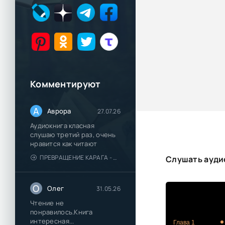
Комментируют
А
Аврора
27.07.26
Аудиокнига класная
слушаю третий раз, очень
нравится как читают
ПРЕВРАЩЕНИЕ КАРАГА - КАТЯ БРАНДИС
Слушать ауди
О
Олег
31.05.26
Чтение не
понравилось.Книга
интересная...
Глава 1