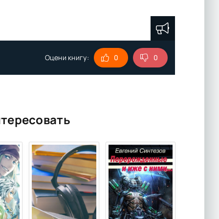
Оцени книгу:
0
0
нтересовать