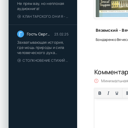
Не прям вау, но неплохая
Глава 30
аудиокнига!
КЛАН ТАРСКОГО. ОН И Я - ЕЛЕНА ТОДОРОВА (1)
Глава 31
Глава 32
Г
Гость Сергей
23.02.25
Глава 33
Бондаренко Вячес
Захватывающая история,
Глава 34
где мощь природы и сила
человеческого духа
Глава 35
сплетаются в напряжённый
СТОЛКНОВЕНИЕ СТИХИЙ - ВАЛЕРИЙ ГУМИНСКИЙ
и
Коммента
Минимальная 