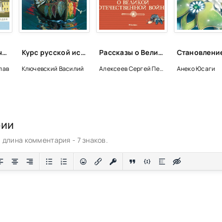
Вяземский - Вячеслав Бондаренко
Курс русской истории - Василий Ключевский
Рассказы о Великой Отечественной войне - Сергей Петрович Алексеев
лав
Ключевский Василий
Алексеев Сергей Петрович
Анеко Юсаги
рии
длина комментария - 7 знаков.