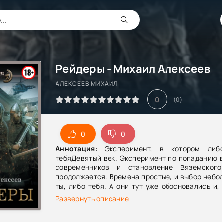
Рейдеры - Михаил Алексеев
АЛЕКСЕЕВ МИХАИЛ
0
(
0
)
0
0
Аннотация
: Эксперимент, в котором либ
тебяДевятый век. Эксперимент по попаданию 
современников и становление Вяземского
продолжается. Времена простые, и выбор небо
ты, либо тебя. А они тут уже обосновались и,
девяностых, подгребли все под себя. И делитьс
Развернуть описание
собираются.