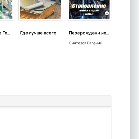
Становление Героя Щита 16 - Юсаги Анеко
Где лучше всего слушать аудиокниги?
Перерожденные и иже с ними. Становление. Книга вторая. Часть 1 - Евгений Синтезов
Синтезов Евгений