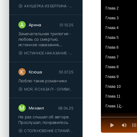
АКУШЕРКА ИЗ БЕРЛИНА - АННА СТЮАРТ
Глава 2
Глава 3
А
Арина
01.10.25
Глава 4
Замечательная трилогия -
Глава 5
любовь со смертью,
истинное наказание,
Глава 6
любимая для монстра -
ИСТИННОЕ НАКАЗАНИЕ - ОЛЬГА ГУСЕЙНОВА
понравились
Глава 7
Глава 8
К
Ксюша
30.07.25
Глава 9
Люблю такие романчики
Глава 10
МОЯ. Я СКАЗАЛ! - ОЛИВИЯ ЛЕЙК
Глава 11
Глава 12
М
Михаил
08.04.25
Глава 13
Не раз слышал об авторе.
Прослушал, понравилось.
Глава 14
СТОЛКНОВЕНИЕ СТИХИЙ - ВАЛЕРИЙ ГУМИНСКИЙ
Глава 15