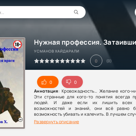
УСМАНОВ ХАЙДАРАЛИ
0
(
0
)
0
0
Аннотация
: Кровожадность… Желание кого-ни
Эти странные для кого-то понятия всегда п
людей. И даже если их лишить всех т
возможностей и знаний, они всё равно б
возможность убивать и калечить. В лучшем случ
Но они никогда не откажутся от возможности п
Развернуть описание
кровь. Ведь даже знание о многочисленных кр
войнах в прошлом, никогда не останавливает