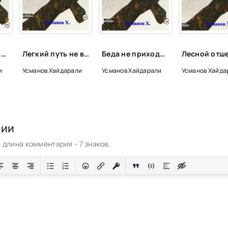
Нужная профессия. Сирота - Хайдарали Усманов
Легкий путь не всегда правильный - Хайдарали Усманов
Беда не приходит одна - Хайдарали Усманов
и
Усманов Хайдарали
Усманов Хайдарали
Усманов Хайда
рии
длина комментария - 7 знаков.