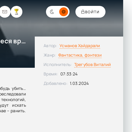
ВОЙТИ
Нужная профессия. Затаившиеся враги - Хайдарали Усманов
Автор:
Усманов Хайдарали
Жанр:
Фантастика, фэнтези
Исполнитель:
Трегубов Виталий
Время:
07:33:24
Добавлено:
1.03.2024
будь убить…
реследовали
ехнологий,
удут искать
ае – ранить.
ролить чужую
овопролитных
 их. Словно