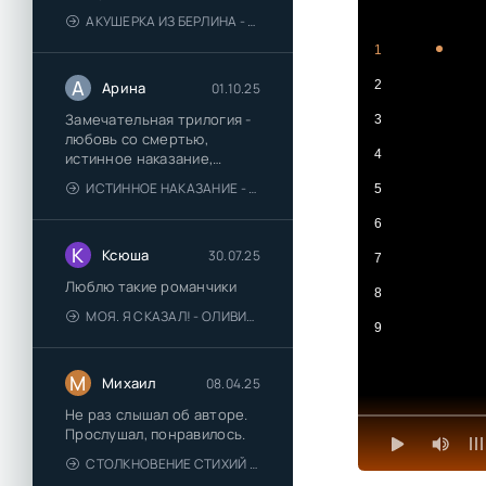
АКУШЕРКА ИЗ БЕРЛИНА - АННА СТЮАРТ
1
А
2
Арина
01.10.25
Замечательная трилогия -
3
любовь со смертью,
4
истинное наказание,
любимая для монстра -
ИСТИННОЕ НАКАЗАНИЕ - ОЛЬГА ГУСЕЙНОВА
5
понравились
6
К
Ксюша
30.07.25
7
Люблю такие романчики
8
МОЯ. Я СКАЗАЛ! - ОЛИВИЯ ЛЕЙК
9
М
Михаил
08.04.25
Не раз слышал об авторе.
Прослушал, понравилось.
СТОЛКНОВЕНИЕ СТИХИЙ - ВАЛЕРИЙ ГУМИНСКИЙ