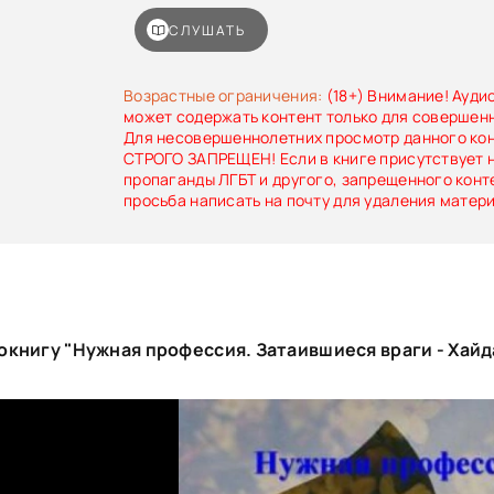
память о подобных ужасах просто сти
могущественный и очень жестокий. Кто п
СЛУШАТЬ
Человечеством жуткий эксперимент.
Возрастные ограничения:
(18+) Внимание! Ауди
может содержать контент только для совершен
Для несовершеннолетних просмотр данного ко
СТРОГО ЗАПРЕЩЕН! Если в книге присутствует 
пропаганды ЛГБТ и другого, запрещенного конт
просьба написать на почту для удаления матер
окнигу "Нужная профессия. Затаившиеся враги - Хай