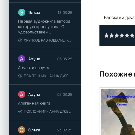
Э
Эльза
13.03.25
Расскажи друз
Первая аудиокнига автора,
которую прослушала. С
удовольствием
познакомлюсь и с другими.
ХРУПКОЕ РАВНОВЕСИЕ. КНИГА 1 - АНА ШЕРРИ
А
Аруна
06.03.25
Аруна, и озвучка
Похожие 
ПОКЛОННИК - АННА ДЖЕЙН
А
Аруна
05.03.25
Апигенная книга
ПОКЛОННИК - АННА ДЖЕЙН
О
Ольга
23.02.25