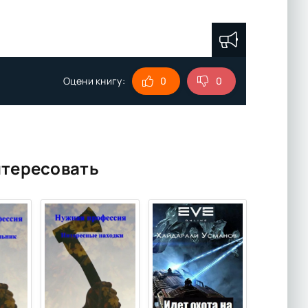
Оцени книгу:
0
0
нтересовать