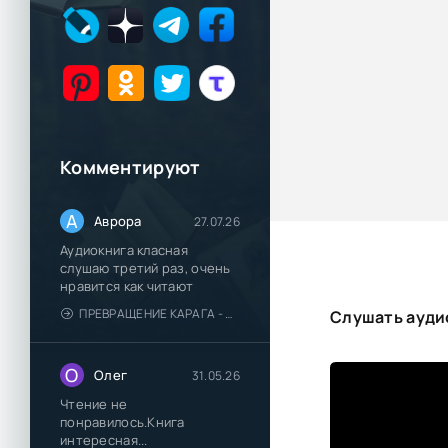
Комментируют
А
Аврора
27.07.26
Аудиокнига класная
слушаю третий раз, очень
нравится как читают
ПРЕВРАЩЕНИЕ КАРАГА - КАТЯ БРАНДИС
Слушать ауди
О
Олег
31.05.26
Чтение не
понравилось.Книга
интересная...