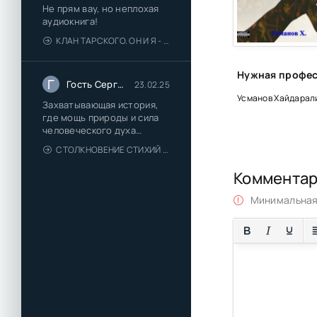
Не прям вау, но неплохая
аудиокнига!
КЛАН ТАРСКОГО. ОН И Я - ЕЛЕНА ТОДОРОВА (1)
Г
Гость Сергей
23.02.25
Усманов Хайдарал
Захватывающая история,
где мощь природы и сила
человеческого духа
сплетаются в напряжённый
СТОЛКНОВЕНИЕ СТИХИЙ - ВАЛЕРИЙ ГУМИНСКИЙ
и
Коммента
Минимальная 