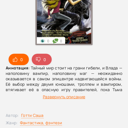
0
0
0
0
Аннотация
: Тайный мир стоит на грани гибели, и Влада —
наполовину вампир, наполовину маг — неожиданно
оказывается в самом эпицентре надвигающейся войны.
Её выбор между двумя юношами, троллем и вампиром,
втягивает её в опасную игру правителей, пока Тьма
приближается к Москве и Петербургу.Домовые
Развернуть описание
предрекают беду: тайный мир неумолимо катится к
катастрофе. Война вот-вот вспыхнет, Тьма наступает, а
Москва и Санкт‑Петербург затаили дыхание в ожидании
Автор:
Готти Саша
удара. Но битва разворачивается не только снаружи —
она начинается и внутри самой Влады, в её смешанной
Жанр:
Фантастика, фэнтези
крови. Решение, которое она примет, выбирая между