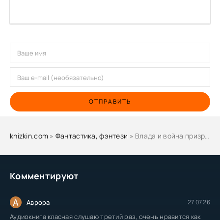
ОТПРАВИТЬ
knizkin.com
»
Фантастика, фэнтези
» Влада и война призраков - Саша Готти
Комментируют
А
Аврора
27.07.26
Аудиокнига класная слушаю третий раз, очень нравится как