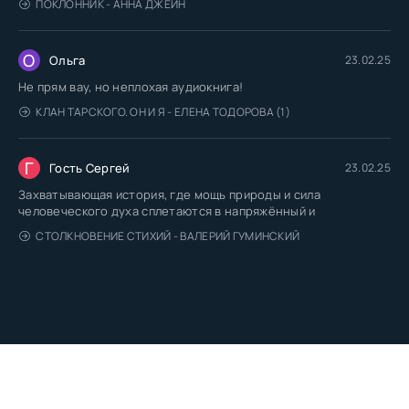
ПОКЛОННИК - АННА ДЖЕЙН
О
Ольга
23.02.25
Не прям вау, но неплохая аудиокнига!
КЛАН ТАРСКОГО. ОН И Я - ЕЛЕНА ТОДОРОВА (1)
Г
Гость Сергей
23.02.25
Захватывающая история, где мощь природы и сила
человеческого духа сплетаются в напряжённый и
СТОЛКНОВЕНИЕ СТИХИЙ - ВАЛЕРИЙ ГУМИНСКИЙ