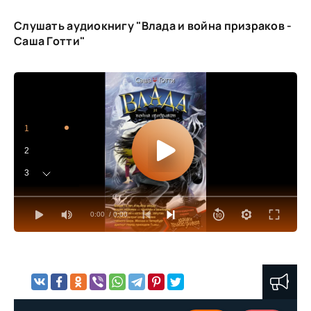
Слушать аудиокнигу "Влада и война призраков -
Саша Готти"
1
2
3
4
0:00
/ 0:00
5
6
7
8
9