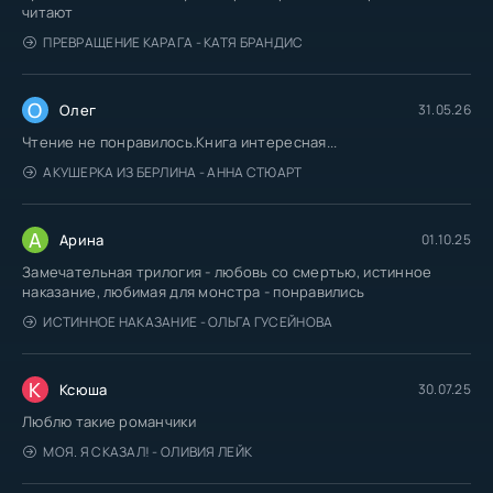
читают
ПРЕВРАЩЕНИЕ КАРАГА - КАТЯ БРАНДИС
О
Олег
31.05.26
Чтение не понравилось.Книга интересная...
АКУШЕРКА ИЗ БЕРЛИНА - АННА СТЮАРТ
А
Арина
01.10.25
Замечательная трилогия - любовь со смертью, истинное
наказание, любимая для монстра - понравились
ИСТИННОЕ НАКАЗАНИЕ - ОЛЬГА ГУСЕЙНОВА
К
Ксюша
30.07.25
Люблю такие романчики
МОЯ. Я СКАЗАЛ! - ОЛИВИЯ ЛЕЙК