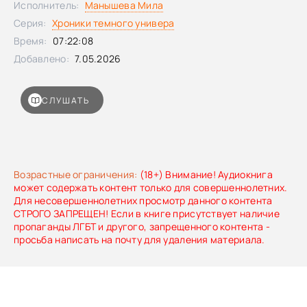
Исполнитель:
Манышева Мила
троллем и вампиром, может стать роковым и затянуть её
Серия:
Хроники темного универа
в клубок интриг и заговоров сильных мира сего…К книге
прилагается дополнительный материал в формате PDF:
Время:
07:22:08
его можно скачать на странице аудиокниги на сайте
Добавлено:
7.05.2026
после покупки.
СЛУШАТЬ
Возрастные ограничения:
(18+) Внимание! Аудиокнига
может содержать контент только для совершеннолетних.
Для несовершеннолетних просмотр данного контента
СТРОГО ЗАПРЕЩЕН! Если в книге присутствует наличие
пропаганды ЛГБТ и другого, запрещенного контента -
просьба написать на почту для удаления материала.