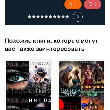
0
0
10
11
0
12
13
14
Похожие книги, которые могут
15
вас также заинтересовать
16
17
18
19
20
21