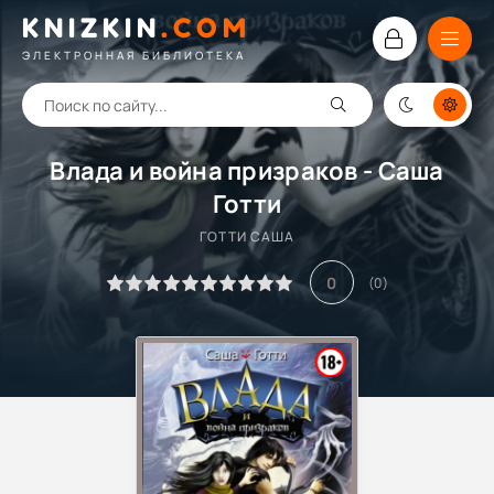
KNIZKIN
.
COM
ЭЛЕКТРОННАЯ БИБЛИОТЕКА
Влада и война призраков - Саша
Готти
ГОТТИ САША
0
(
0
)