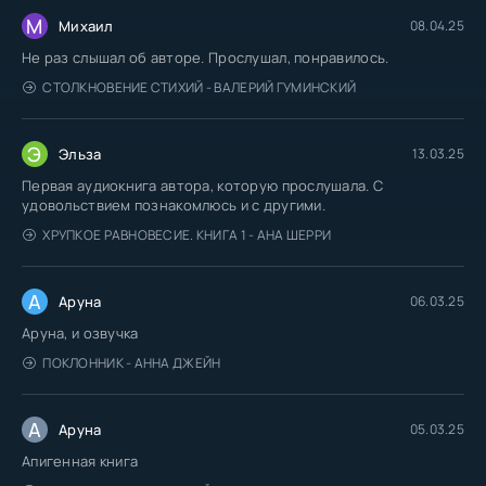
М
Михаил
08.04.25
Не раз слышал об авторе. Прослушал, понравилось.
СТОЛКНОВЕНИЕ СТИХИЙ - ВАЛЕРИЙ ГУМИНСКИЙ
Э
Эльза
13.03.25
Первая аудиокнига автора, которую прослушала. С
удовольствием познакомлюсь и с другими.
ХРУПКОЕ РАВНОВЕСИЕ. КНИГА 1 - АНА ШЕРРИ
А
Аруна
06.03.25
Аруна, и озвучка
ПОКЛОННИК - АННА ДЖЕЙН
А
Аруна
05.03.25
Апигенная книга