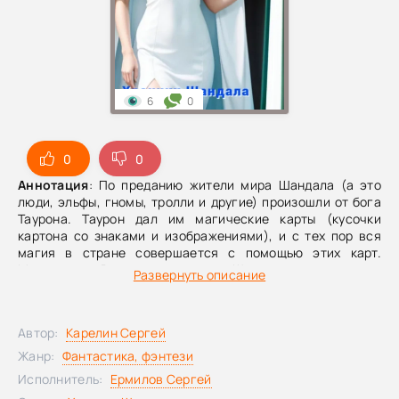
6
0
0
0
Аннотация
: По преданию жители мира Шандала (а это
люди, эльфы, гномы, тролли и другие) произошли от бога
Таурона. Таурон дал им магические карты (кусочки
картона со знаками и изображениями), и с тех пор вся
магия в стране совершается с помощью этих карт.
Многие века Великие маги, а их в Шандале пять, по числу
Развернуть описание
стран, где они правят, пытаются подчинить себе
окружающих, захватить власть, нарушить равновесие,
установленное богами. Молодой рейнджер Ваннэт, или
Автор:
Карелин Сергей
проще – Ван, волею случая оказался в центре очередной
интриги, которая вызвала ураган страстей и повлекла за
Жанр:
Фантастика, фэнтези
собой бурю событий во всем этом непростом мире…
Исполнитель:
Ермилов Сергей