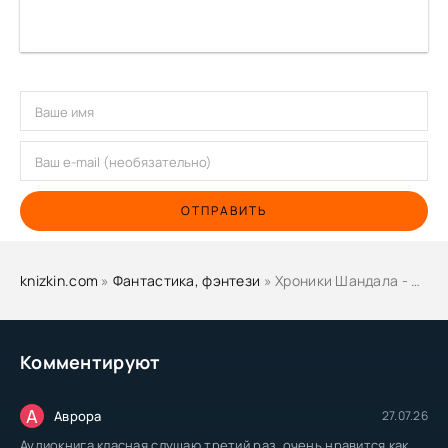
ОТПРАВИТЬ
knizkin.com
»
Фантастика, фэнтези
» Хроники Шандала - Сергей Карелин
Комментируют
А
Аврора
27.07.26
Аудиокнига класная слушаю третий раз, очень нравится как