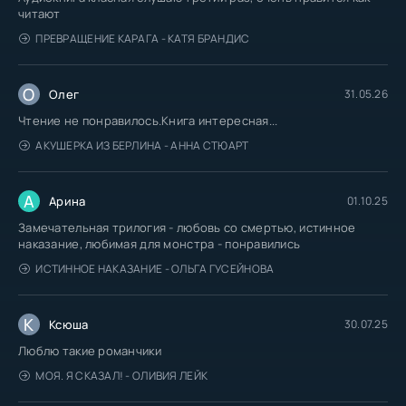
читают
ПРЕВРАЩЕНИЕ КАРАГА - КАТЯ БРАНДИС
О
Олег
31.05.26
Чтение не понравилось.Книга интересная...
АКУШЕРКА ИЗ БЕРЛИНА - АННА СТЮАРТ
А
Арина
01.10.25
Замечательная трилогия - любовь со смертью, истинное
наказание, любимая для монстра - понравились
ИСТИННОЕ НАКАЗАНИЕ - ОЛЬГА ГУСЕЙНОВА
К
Ксюша
30.07.25
Люблю такие романчики
МОЯ. Я СКАЗАЛ! - ОЛИВИЯ ЛЕЙК