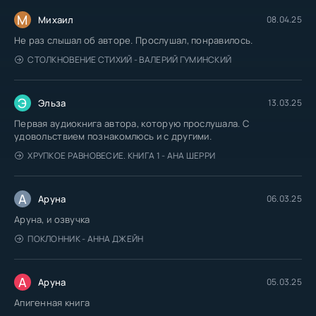
М
Михаил
08.04.25
Не раз слышал об авторе. Прослушал, понравилось.
СТОЛКНОВЕНИЕ СТИХИЙ - ВАЛЕРИЙ ГУМИНСКИЙ
Э
Эльза
13.03.25
Первая аудиокнига автора, которую прослушала. С
удовольствием познакомлюсь и с другими.
ХРУПКОЕ РАВНОВЕСИЕ. КНИГА 1 - АНА ШЕРРИ
А
Аруна
06.03.25
Аруна, и озвучка
ПОКЛОННИК - АННА ДЖЕЙН
А
Аруна
05.03.25
Апигенная книга