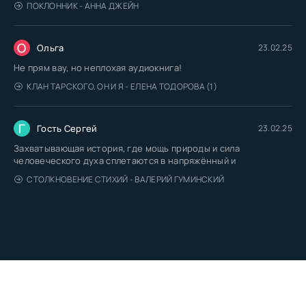
ПОКЛОННИК - АННА ДЖЕЙН
О
Ольга
23.02.25
Не прям вау, но неплохая аудиокнига!
КЛАН ТАРСКОГО. ОН И Я - ЕЛЕНА ТОДОРОВА (1)
Г
Гость Сергей
23.02.25
Захватывающая история, где мощь природы и сила
человеческого духа сплетаются в напряжённый и
СТОЛКНОВЕНИЕ СТИХИЙ - ВАЛЕРИЙ ГУМИНСКИЙ