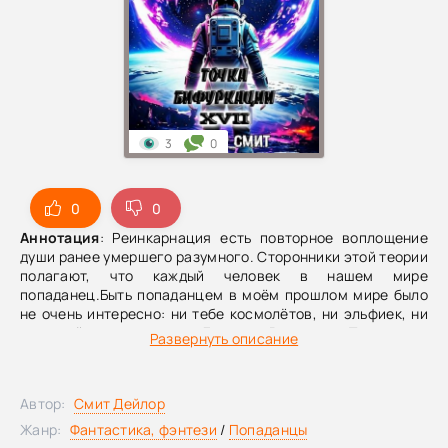
3
0
0
0
Аннотация
: Реинкарнация есть повторное воплощение
души ранее умершего разумного. Сторонники этой теории
полагают, что каждый человек в нашем мире
попаданец.Быть попаданцем в моём прошлом мире было
не очень интересно: ни тебе космолётов, ни эльфиек, ни
на худой конец гномов. Даже на Рождество.То ли дело
Развернуть описание
этот мир! Нет, эльфиек и гномов тут, к сожалению, тоже
нет, но Магия! Тут есть магия! Мне, правда, завтра в
школу, да и светиться особо нельзя... Но это всё мелочи,
Автор:
Смит Дейлор
я силой мысли предметы двигаю!
Жанр:
Фантастика, фэнтези
/
Попаданцы