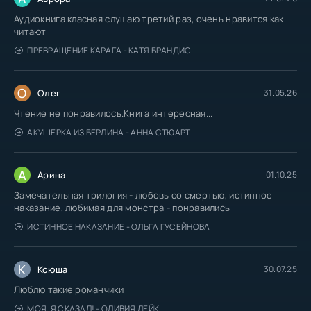
Аудиокнига класная слушаю третий раз, очень нравится как
читают
ПРЕВРАЩЕНИЕ КАРАГА - КАТЯ БРАНДИС
О
Олег
31.05.26
Чтение не понравилось.Книга интересная...
АКУШЕРКА ИЗ БЕРЛИНА - АННА СТЮАРТ
А
Арина
01.10.25
Замечательная трилогия - любовь со смертью, истинное
наказание, любимая для монстра - понравились
ИСТИННОЕ НАКАЗАНИЕ - ОЛЬГА ГУСЕЙНОВА
К
Ксюша
30.07.25
Люблю такие романчики
МОЯ. Я СКАЗАЛ! - ОЛИВИЯ ЛЕЙК