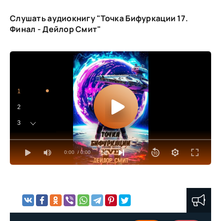
Слушать аудиокнигу "Точка Бифуркации 17.
Финал - Дейлор Смит"
1
2
3
4
0:00
/ 0:00
5
6
7
8
9