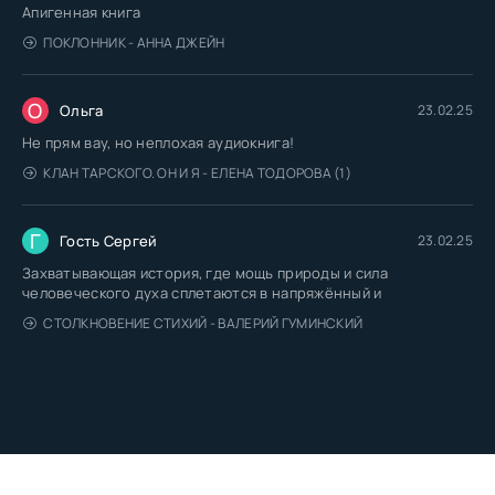
Апигенная книга
ПОКЛОННИК - АННА ДЖЕЙН
О
Ольга
23.02.25
Не прям вау, но неплохая аудиокнига!
КЛАН ТАРСКОГО. ОН И Я - ЕЛЕНА ТОДОРОВА (1)
Г
Гость Сергей
23.02.25
Захватывающая история, где мощь природы и сила
человеческого духа сплетаются в напряжённый и
СТОЛКНОВЕНИЕ СТИХИЙ - ВАЛЕРИЙ ГУМИНСКИЙ