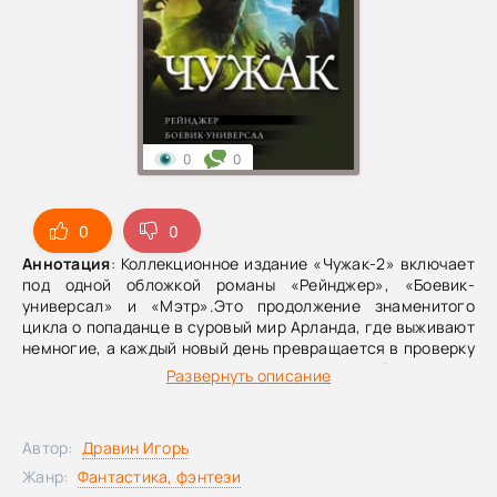
0
0
0
0
Аннотация
: Коллекционное издание «Чужак-2» включает
под одной обложкой романы «Рейнджер», «Боевик-
универсал» и «Мэтр».Это продолжение знаменитого
цикла о попаданце в суровый мир Арланда, где выживают
немногие, а каждый новый день превращается в проверку
на прочность — между церковью, инквизицией и тварями
Развернуть описание
погани.Повествование Игоря Дравина — жесткое,
стремительное, с живой разговорной интонацией, за
которую цикл особенно любят ценители классического
Автор:
Дравин Игорь
боевого фэнтези.Смена имени сработала как надо:
охотника Влада Молнию, рейнджера Далва Шутника и
Жанр:
Фантастика, фэнтези
вольного барона Влада эл Стока окружающие не