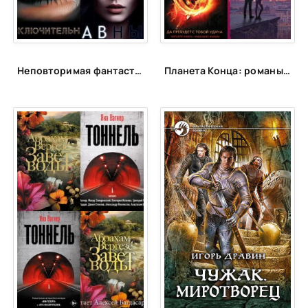
38
39
40
Неповторимая фантастика Anne Dar в аудио
Планета Конца: романы-катастрофы, пост-апокалипсис и антиутопии
41
42
43
44
45
46
47
48
49
50
51