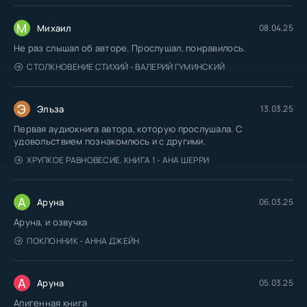
М
Михаил
08.04.25
Не раз слышал об авторе. Прослушал, понравилось.
СТОЛКНОВЕНИЕ СТИХИЙ - ВАЛЕРИЙ ГУМИНСКИЙ
Э
Эльза
13.03.25
Первая аудиокнига автора, которую прослушала. С
удовольствием познакомлюсь и с другими.
ХРУПКОЕ РАВНОВЕСИЕ. КНИГА 1 - АНА ШЕРРИ
А
Аруна
06.03.25
Аруна, и озвучка
ПОКЛОННИК - АННА ДЖЕЙН
А
Аруна
05.03.25
Апигенная книга