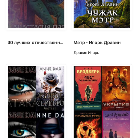
24
25
26
27
30 лучших отечественных фэнтези циклов
Мэтр - Игорь Дравин
28
Дравин Игорь
29
30
31
32
33
34
35
36
37