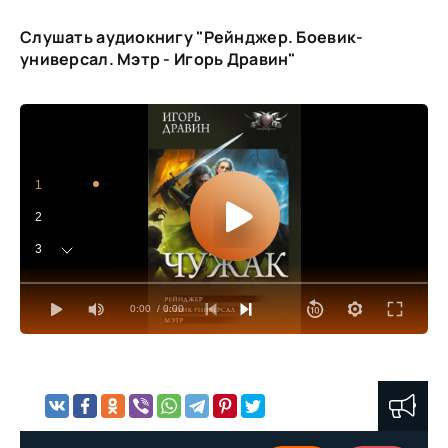
Слушать аудиокнигу "Рейнджер. Боевик-
универсал. Мэтр - Игорь Дравин"
1
2
3
4
0:00
/ 0:00
5
6
7
8
9