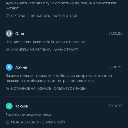
Аудиокнига класная слушаю третий раз, очень нравится как
читают
ПРЕВРАЩЕНИЕ КАРАГА - КАТЯ БРАНДИС
О
Олег
31.05.26
Чтение не понравилось.Книга интересная...
АКУШЕРКА ИЗ БЕРЛИНА - АННА СТЮАРТ
А
Арина
01.10.25
Замечательная трилогия - любовь со смертью, истинное
наказание, любимая для монстра - понравились
ИСТИННОЕ НАКАЗАНИЕ - ОЛЬГА ГУСЕЙНОВА
К
Ксюша
30.07.25
Люблю такие романчики
МОЯ. Я СКАЗАЛ! - ОЛИВИЯ ЛЕЙК