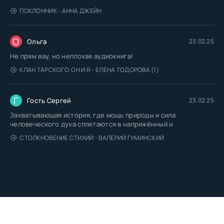
ПОКЛОННИК - АННА ДЖЕЙН
О
Ольга
23.02.25
Не прям вау, но неплохая аудиокнига!
КЛАН ТАРСКОГО. ОН И Я - ЕЛЕНА ТОДОРОВА (1)
Г
Гость Сергей
23.02.25
Захватывающая история, где мощь природы и сила
человеческого духа сплетаются в напряжённый и
СТОЛКНОВЕНИЕ СТИХИЙ - ВАЛЕРИЙ ГУМИНСКИЙ