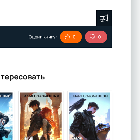
Оцени книгу:
0
0
нтересовать