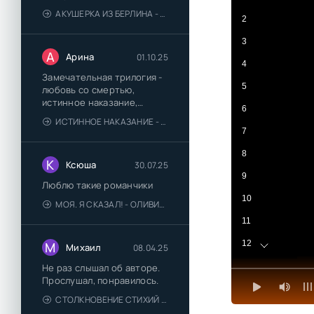
АКУШЕРКА ИЗ БЕРЛИНА - АННА СТЮАРТ
2
3
А
Арина
01.10.25
4
Замечательная трилогия -
5
любовь со смертью,
истинное наказание,
6
любимая для монстра -
ИСТИННОЕ НАКАЗАНИЕ - ОЛЬГА ГУСЕЙНОВА
понравились
7
8
К
Ксюша
30.07.25
9
Люблю такие романчики
10
МОЯ. Я СКАЗАЛ! - ОЛИВИЯ ЛЕЙК
11
12
М
Михаил
08.04.25
13
Не раз слышал об авторе.
Прослушал, понравилось.
14
СТОЛКНОВЕНИЕ СТИХИЙ - ВАЛЕРИЙ ГУМИНСКИЙ
15