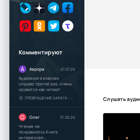
Комментируют
А
Аврора
27.07.26
Аудиокнига класная
слушаю третий раз, очень
нравится как читают
ПРЕВРАЩЕНИЕ КАРАГА - КАТЯ БРАНДИС
Слушать аудио
О
Олег
31.05.26
Чтение не
понравилось.Книга
интересная...
1