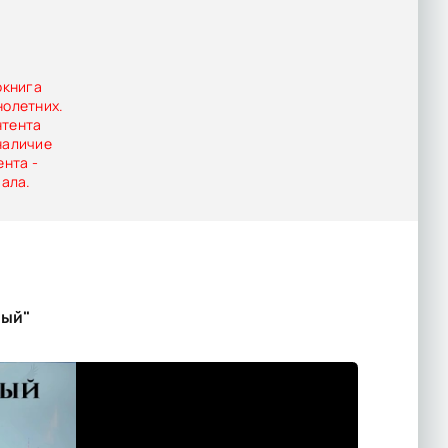
окнига
нолетних.
нтента
наличие
ента -
иала.
ный"