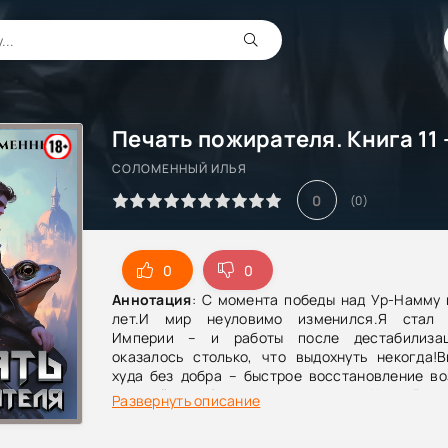
СОЛОМЕННЫЙ ИЛЬЯ
0
(
0
)
0
0
Аннотация
: С момента победы над Ур-Намму 
лет.И мир неуловимо изменился.Я стал 
Империи – и работы после дестабилиза
оказалось столько, что выдохнуть некогда!В
худа без добра – быстрое восстановление во
отстройка собственного поместья…Но всё ока
Развернуть описание
хуже, чем можно было предположить изнача
иногда старые ошибки (даже чужие!) могу