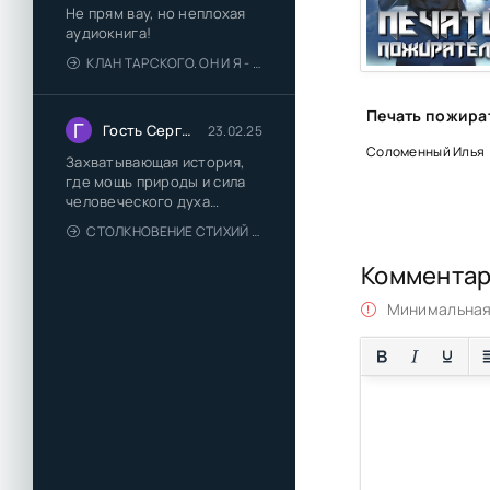
Не прям вау, но неплохая
аудиокнига!
КЛАН ТАРСКОГО. ОН И Я - ЕЛЕНА ТОДОРОВА (1)
Г
Гость Сергей
23.02.25
Соломенный Илья
Захватывающая история,
где мощь природы и сила
человеческого духа
сплетаются в напряжённый
СТОЛКНОВЕНИЕ СТИХИЙ - ВАЛЕРИЙ ГУМИНСКИЙ
и
Коммента
Минимальная 