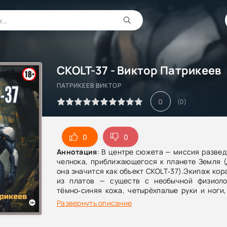
СKOLT-37 - Виктор Патрикеев
ПАТРИКЕЕВ ВИКТОР
0
(
0
)
0
0
Аннотация
: В центре сюжета — миссия разве
челнока, приближающегося к планете Земля (
она значится как объект CKOLT‑37).Экипаж кор
из платов — существ с необычной физиоло
тёмно‑синяя кожа, четырёхпалые руки и ноги
веки и особый слух..Адмирал Долк даёт указани
Развернуть описание
Ладу и его группе, подчёркивая важность ос
соблюдения разведывательных целей. Одн