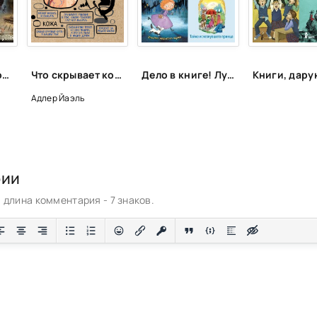
Лучшее о космосе и других планетах
Что скрывает кожа. 2 квадратных метра, которые диктуют, как нам жить - Йаэль Адлер
Дело в книге! Лучшие детективы для детей и подростков
Адлер Йаэль
рии
длина комментария - 7 знаков.