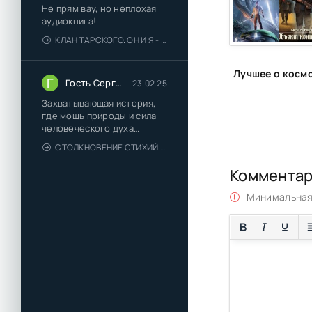
Не прям вау, но неплохая
30
аудиокнига!
КЛАН ТАРСКОГО. ОН И Я - ЕЛЕНА ТОДОРОВА (1)
31
32
Г
Гость Сергей
23.02.25
33
Захватывающая история,
34
где мощь природы и сила
человеческого духа
сплетаются в напряжённый
СТОЛКНОВЕНИЕ СТИХИЙ - ВАЛЕРИЙ ГУМИНСКИЙ
и
Коммента
Минимальная 