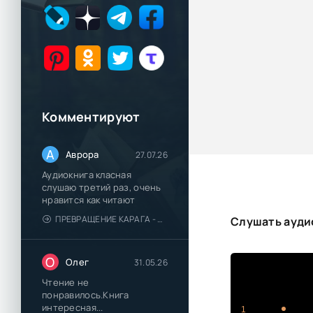
Комментируют
А
Аврора
27.07.26
Аудиокнига класная
слушаю третий раз, очень
нравится как читают
ПРЕВРАЩЕНИЕ КАРАГА - КАТЯ БРАНДИС
Слушать аудио
О
Олег
31.05.26
Чтение не
понравилось.Книга
интересная...
1