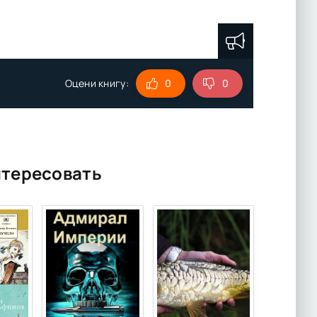
Оцени книгу:
0
0
нтересовать