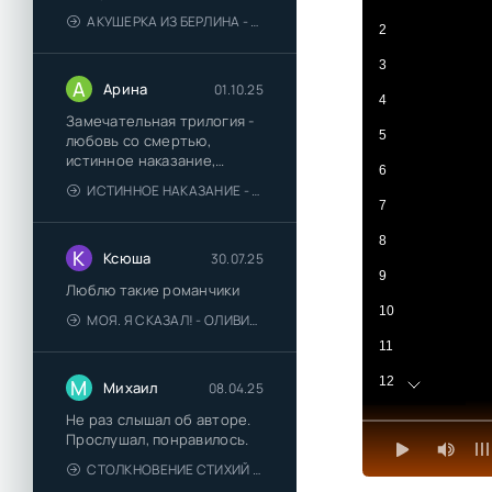
АКУШЕРКА ИЗ БЕРЛИНА - АННА СТЮАРТ
2
3
А
Арина
01.10.25
4
Замечательная трилогия -
5
любовь со смертью,
истинное наказание,
6
любимая для монстра -
ИСТИННОЕ НАКАЗАНИЕ - ОЛЬГА ГУСЕЙНОВА
понравились
7
8
К
Ксюша
30.07.25
9
Люблю такие романчики
10
МОЯ. Я СКАЗАЛ! - ОЛИВИЯ ЛЕЙК
11
12
М
Михаил
08.04.25
13
Не раз слышал об авторе.
Прослушал, понравилось.
14
СТОЛКНОВЕНИЕ СТИХИЙ - ВАЛЕРИЙ ГУМИНСКИЙ
15