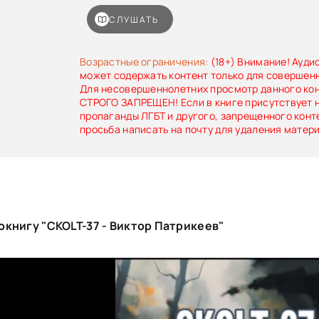
выясняется, что связь на планете невоз
сильного излучения, и группа оказываетс
СЛУШАТЬ
ситуации.
Возрастные ограничения:
(18+) Внимание! Ауди
может содержать контент только для совершен
Для несовершеннолетних просмотр данного ко
СТРОГО ЗАПРЕЩЕН! Если в книге присутствует 
пропаганды ЛГБТ и другого, запрещенного конт
просьба написать на почту для удаления матер
книгу "СKOLT-37 - Виктор Патрикеев"