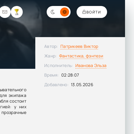
ВОЙТИ
Автор:
Патрикеев Виктор
Жанр:
Фантастика, фэнтези
Исполнитель:
Иванова Эльза
Время:
02:28:07
Добавлено:
13.05.2026
дывательного
для экипажа
абля состоит
гией: у них
, прозрачные
я лейтенанту
торожности и
ако вскоре