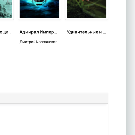
Книги, дарующие радость
Адмирал Империи-3 - Дмитрий Коровников (3)
Удивительные и неожиданные функции чешуи рыбы
Дмитрий Коровников