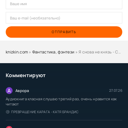
ОТПРАВИТЬ
knizkin.com
»
Фантастика, фэнтези
» Я снова не князь - Сириус Дрейк
Комментируют
А
Аврора
27.07.26
Аудиокнига класная слушаю третий раз, очень нравится как
читают
ПРЕВРАЩЕНИЕ КАРАГА - КАТЯ БРАНДИС