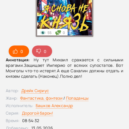
55
0
0
0
Аннотация
: Ну тут Михаил сражается с сильными
врагами.Защищает Империю от всяких супостатов. Вот
Монголы что-то истерят.А еще Сахалин должны отдать и
князем сделать (Наконец).Полно дел!
Автор:
Дрейк Сириус
Жанр:
Фантастика, фэнтези
/
Попаданцы
Исполнитель:
Башков Александр
Серия:
Дорогой барон!
Время:
08:54:32
Добавлено:
13.05.2026