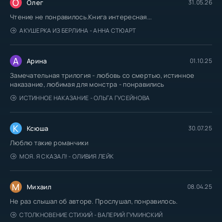
О
Олег
31.05.26
Чтение не понравилось.Книга интересная...
АКУШЕРКА ИЗ БЕРЛИНА - АННА СТЮАРТ
А
Арина
01.10.25
Замечательная трилогия - любовь со смертью, истинное
наказание, любимая для монстра - понравились
ИСТИННОЕ НАКАЗАНИЕ - ОЛЬГА ГУСЕЙНОВА
К
Ксюша
30.07.25
Люблю такие романчики
МОЯ. Я СКАЗАЛ! - ОЛИВИЯ ЛЕЙК
М
Михаил
08.04.25
Не раз слышал об авторе. Прослушал, понравилось.
СТОЛКНОВЕНИЕ СТИХИЙ - ВАЛЕРИЙ ГУМИНСКИЙ