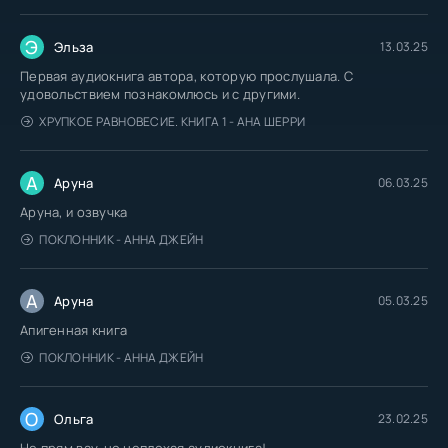
Э
Эльза
13.03.25
Первая аудиокнига автора, которую прослушала. С
удовольствием познакомлюсь и с другими.
ХРУПКОЕ РАВНОВЕСИЕ. КНИГА 1 - АНА ШЕРРИ
А
Аруна
06.03.25
Аруна, и озвучка
ПОКЛОННИК - АННА ДЖЕЙН
А
Аруна
05.03.25
Апигенная книга
ПОКЛОННИК - АННА ДЖЕЙН
О
Ольга
23.02.25
Не прям вау, но неплохая аудиокнига!