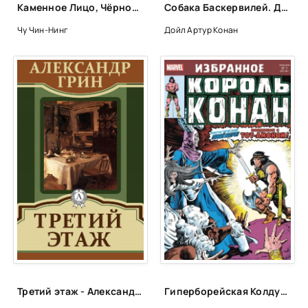
Каменное Лицо, Чёрное Сердце. Азиатская философия побед без поражений - Чин-Нинг Чу
Собака Баскервилей. Долина Страха - Артур Конан Дойл
Чу Чин-Нинг
Дойл Артур Конан
Третий этаж - Александр Грин
Гиперборейская Колдунья - Камп Де