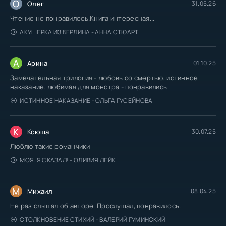
О
Олег
31.05.26
Чтение не понравилось.Книга интересная...
АКУШЕРКА ИЗ БЕРЛИНА - АННА СТЮАРТ
А
Арина
01.10.25
Замечательная трилогия - любовь со смертью, истинное
наказание, любимая для монстра - понравились
ИСТИННОЕ НАКАЗАНИЕ - ОЛЬГА ГУСЕЙНОВА
К
Ксюша
30.07.25
Люблю такие романчики
МОЯ. Я СКАЗАЛ! - ОЛИВИЯ ЛЕЙК
М
Михаил
08.04.25
Не раз слышал об авторе. Прослушал, понравилось.
СТОЛКНОВЕНИЕ СТИХИЙ - ВАЛЕРИЙ ГУМИНСКИЙ