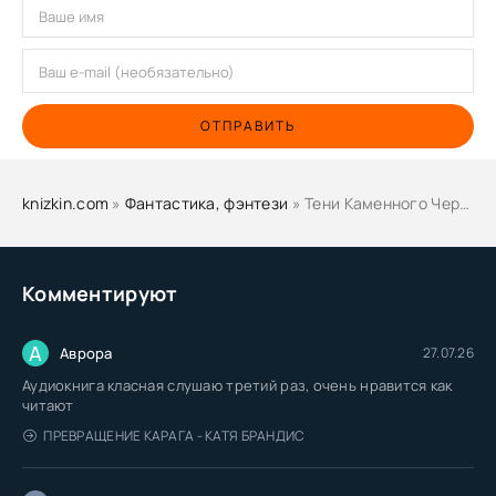
ОТПРАВИТЬ
knizkin.com
»
Фантастика, фэнтези
» Тени Каменного Черепа - Камп Де
Комментируют
А
Аврора
27.07.26
Аудиокнига класная слушаю третий раз, очень нравится как
читают
ПРЕВРАЩЕНИЕ КАРАГА - КАТЯ БРАНДИС