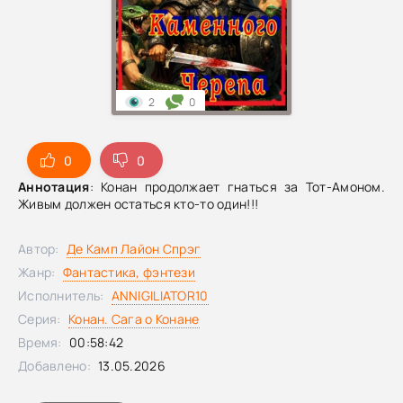
2
0
0
0
Аннотация
: Конан продолжает гнаться за Тот-Амоном.
Живым должен остаться кто-то один!!!
Автор:
Де Камп Лайон Спрэг
Жанр:
Фантастика, фэнтези
Исполнитель:
ANNIGILIATOR10
Серия:
Конан. Сага о Конане
Время:
00:58:42
Добавлено:
13.05.2026