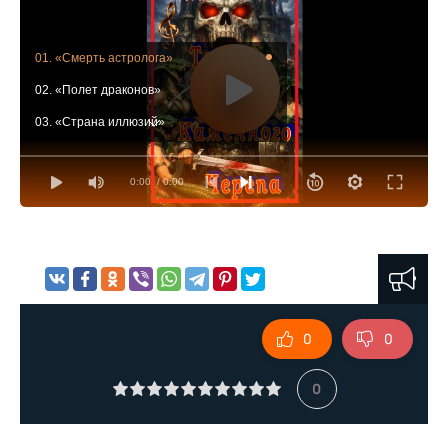
01. «Смерть астролога»
02. «Полет драконов»
03. «Страна иллюзий»
04. «Золотистое вино»
0:00
/ 0:00
05. «Дети Змея»
06. «Человек с лицом мертвеца»
07. «На краю света»
08. «Реквием по чародею»
09. «Мечи против теней»
0
0
0