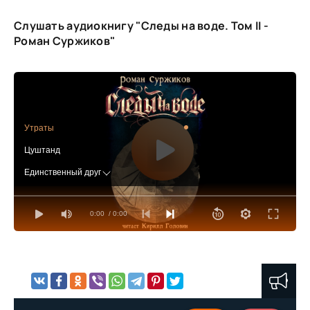
Слушать аудиокнигу "Следы на воде. Том II -
Роман Суржиков"
Утраты
Цуштанд
Единственный друг
Условия договора
0:00
/ 0:00
Антагонист
Обер-фишмайстер
Эти жуткие слова
Позвольте предложить решение
Опасности реваншизма