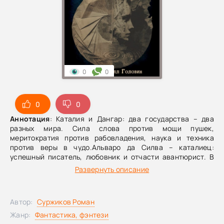
0
0
0
0
Аннотация
: Каталия и Дангар: два государства – два
разных мира. Сила слова против мощи пушек,
меритократия против рабовладения, наука и техника
против веры в чудо.Альваро да Силва – каталиец:
успешный писатель, любовник и отчасти авантюрист. В
неудачном дуэльном споре он теряет все свои деньги.
Развернуть описание
Нищета вынуждает его принять заказ на биографическую
книгу о пяти весьма нетривиальных людях. Чтобы
написать книгу, Альваро должен раскрыть их секреты и
Автор:
Суржиков Роман
распутать нити тайн, уходящие в прошлое.Дитрих фон
Дорт служит в дангарской артиллерии. Ему повезло:
Жанр:
Фантастика, фэнтези
родился не камнем, а орлом – дворянином. Вот только он