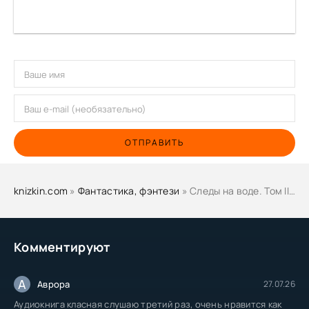
ОТПРАВИТЬ
knizkin.com
»
Фантастика, фэнтези
» Следы на воде. Том II - Роман Суржиков
Комментируют
А
Аврора
27.07.26
Аудиокнига класная слушаю третий раз, очень нравится как