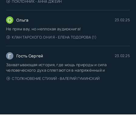
ПОКЛОННИК - АННА ДЖЕЙН
О
Ольга
23.02.25
Не прям вау, но неплохая аудиокнига!
КЛАН ТАРСКОГО. ОН И Я - ЕЛЕНА ТОДОРОВА (1)
Г
Гость Сергей
23.02.25
Захватывающая история, где мощь природы и сила
человеческого духа сплетаются в напряжённый и
СТОЛКНОВЕНИЕ СТИХИЙ - ВАЛЕРИЙ ГУМИНСКИЙ