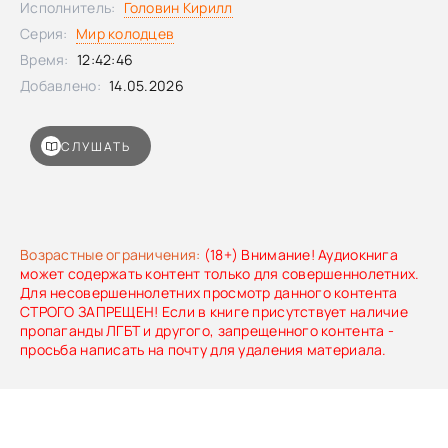
Исполнитель:
Головин Кирилл
невысок и мягкотел, чины и награды обходят его
Серия:
Мир колодцев
стороной. Дитрих сомневается в себе и думает об
отставке. Как тут перст бога прикасается его судьбе.
Время:
12:42:46
Добавлено:
14.05.2026
СЛУШАТЬ
Возрастные ограничения:
(18+) Внимание! Аудиокнига
может содержать контент только для совершеннолетних.
Для несовершеннолетних просмотр данного контента
СТРОГО ЗАПРЕЩЕН! Если в книге присутствует наличие
пропаганды ЛГБТ и другого, запрещенного контента -
просьба написать на почту для удаления материала.