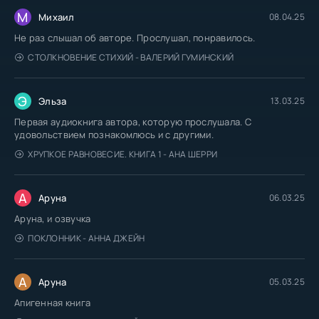
М
Михаил
08.04.25
Не раз слышал об авторе. Прослушал, понравилось.
СТОЛКНОВЕНИЕ СТИХИЙ - ВАЛЕРИЙ ГУМИНСКИЙ
Э
Эльза
13.03.25
Первая аудиокнига автора, которую прослушала. С
удовольствием познакомлюсь и с другими.
ХРУПКОЕ РАВНОВЕСИЕ. КНИГА 1 - АНА ШЕРРИ
А
Аруна
06.03.25
Аруна, и озвучка
ПОКЛОННИК - АННА ДЖЕЙН
А
Аруна
05.03.25
Апигенная книга