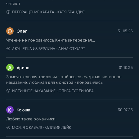
читают
ПРЕВРАЩЕНИЕ КАРАГА - КАТЯ БРАНДИС
О
Олег
31.05.26
Чтение не понравилось.Книга интересная...
АКУШЕРКА ИЗ БЕРЛИНА - АННА СТЮАРТ
А
Арина
01.10.25
Замечательная трилогия - любовь со смертью, истинное
наказание, любимая для монстра - понравились
ИСТИННОЕ НАКАЗАНИЕ - ОЛЬГА ГУСЕЙНОВА
К
Ксюша
30.07.25
Люблю такие романчики
МОЯ. Я СКАЗАЛ! - ОЛИВИЯ ЛЕЙК