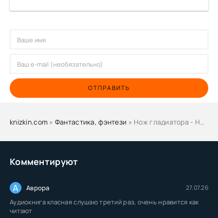
ОТПРАВИТЬ
knizkin.com
»
Фантастика, фэнтези
» Нож гладиатора - Наталья Александрова
Комментируют
А
Аврора
27.07.26
Аудиокнига класная слушаю третий раз, очень нравится как
читают