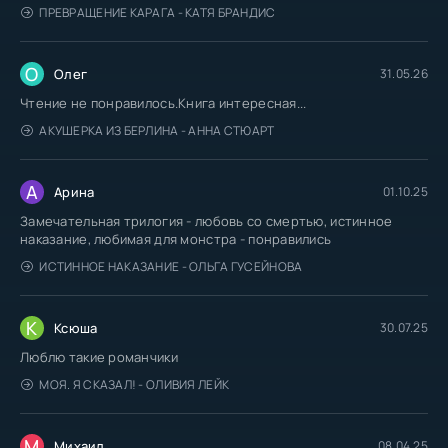
ПРЕВРАЩЕНИЕ КАРАГА - КАТЯ БРАНДИС
О
Олег
31.05.26
Чтение не понравилось.Книга интересная...
АКУШЕРКА ИЗ БЕРЛИНА - АННА СТЮАРТ
А
Арина
01.10.25
Замечательная трилогия - любовь со смертью, истинное
наказание, любимая для монстра - понравились
ИСТИННОЕ НАКАЗАНИЕ - ОЛЬГА ГУСЕЙНОВА
К
Ксюша
30.07.25
Люблю такие романчики
МОЯ. Я СКАЗАЛ! - ОЛИВИЯ ЛЕЙК
М
Михаил
08.04.25