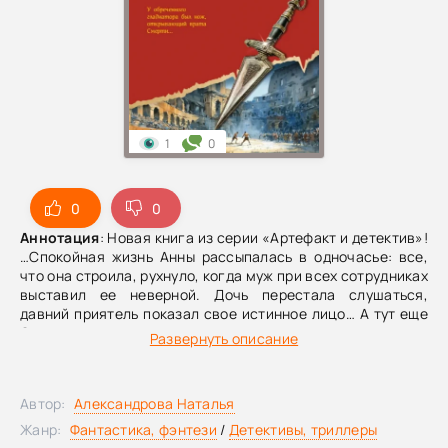
1
0
0
0
Аннотация
: Новая книга из серии «Артефакт и детектив»!
…Спокойная жизнь Анны рассыпалась в одночасье: все,
что она строила, рухнуло, когда муж при всех сотрудниках
выставил ее неверной. Дочь перестала слушаться,
давний приятель показал свое истинное лицо… А тут еще
Ольга из отдела кадров недвусмысленно намекнула на
Развернуть описание
темные тайны в прошлом Андрея. И вскоре Ольгу нашли
мертвой — почти сразу после ее разговора с Анной.
Теперь Анне приходится скрываться, взяв с собой лишь
Автор:
Александрова Наталья
документы и немного денег, чтобы выиграть время и
отыскать настоящего убийцу. Анна уверена: она никого не
Жанр:
Фантастика, фэнтези
/
Детективы, триллеры
убивала. Но почему тогда в ее сумочке оказался