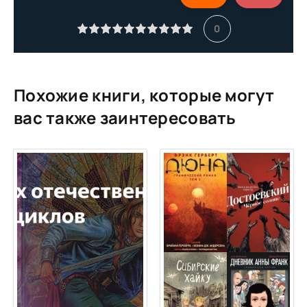
11
0
12
13
14
Похожие книги, которые могут
15
вас также заинтересовать
16
17
18
19
20
21
22
23
24