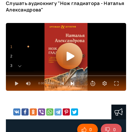
Слушать аудиокнигу "Нож гладиатора - Наталья
Александрова"
1
2
3
4
0:00
/ 0:00
5
6
7
8
9
0
0
10