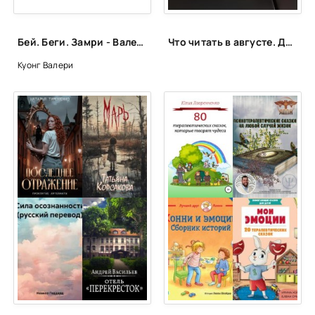
Бей. Беги. Замри - Валери Тонг Куонг
Что читать в августе. Длинный список вышедших и планируемых книжных новинок (включая переиздания)
Куонг Валери