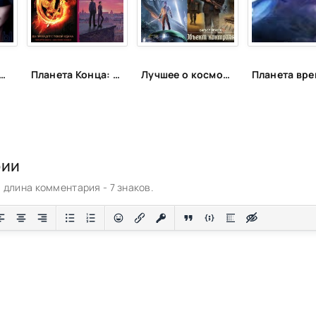
мая фантастика Anne Dar в аудио
Планета Конца: романы-катастрофы, пост-апокалипсис и антиутопии
Лучшее о космосе и других планетах
рии
длина комментария - 7 знаков.