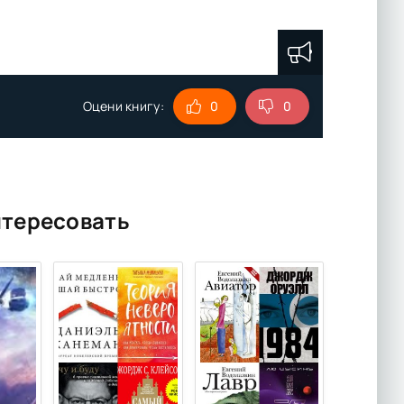
Оцени книгу:
0
0
нтересовать