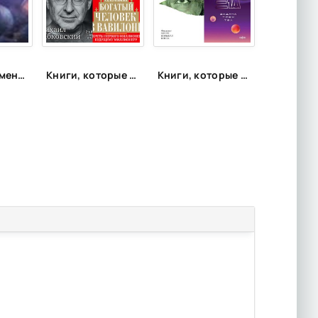
Планета времени: хронооперы, которые заставят поломать голову
Книги, которые подарят энергию
Книги, которые рекомендует космонавт Константин Борисов (Спич)