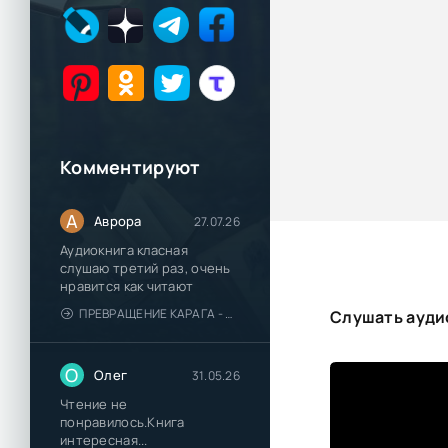
Комментируют
А
Аврора
27.07.26
Аудиокнига класная
слушаю третий раз, очень
нравится как читают
ПРЕВРАЩЕНИЕ КАРАГА - КАТЯ БРАНДИС
Слушать аудио
О
Олег
31.05.26
Чтение не
понравилось.Книга
интересная...