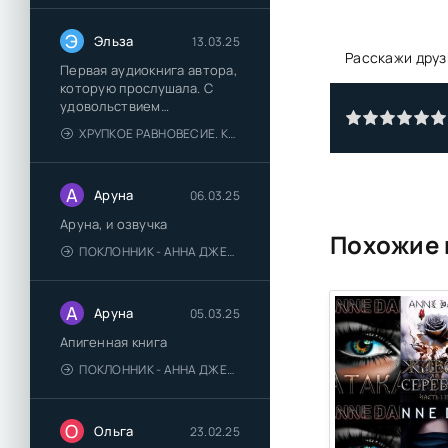
Э
Эльза
13.03.25
Расскажи друз
Первая аудиокнига автора,
которую прослушала. С
удовольствием
познакомлюсь и с другими.
ХРУПКОЕ РАВНОВЕСИЕ. КНИГА 1 - АНА ШЕРРИ
А
Аруна
06.03.25
Аруна, и озвучка
Похожие 
ПОКЛОННИК - АННА ДЖЕЙН
А
Аруна
05.03.25
Апигенная книга
ПОКЛОННИК - АННА ДЖЕЙН
О
Ольга
23.02.25