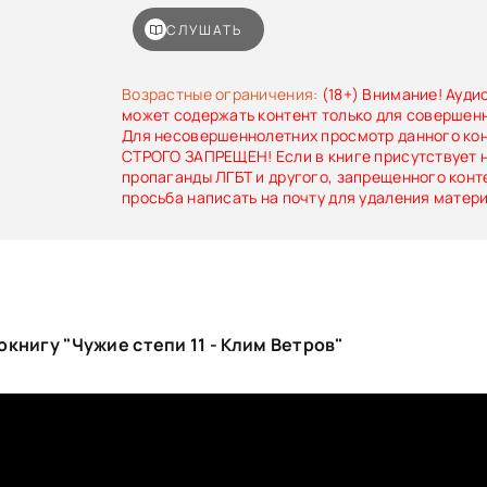
реальностей — но каждый такой шаг требует ц
новые моральные вопросы. Впереди — поиск
СЛУШАТЬ
борьба за выживание и попытка понять, что н
стоит за «дырами» между мирами и почему
приходится принимать решения, от котор
Возрастные ограничения:
(18+) Внимание! Ауди
будущее.
может содержать контент только для совершен
Для несовершеннолетних просмотр данного ко
СТРОГО ЗАПРЕЩЕН! Если в книге присутствует 
пропаганды ЛГБТ и другого, запрещенного конт
просьба написать на почту для удаления матер
книгу "Чужие степи 11 - Клим Ветров"