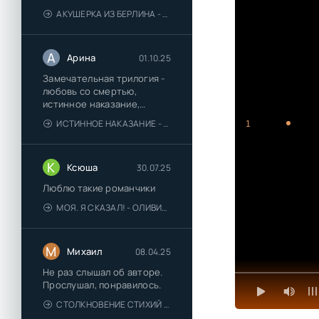
АКУШЕРКА ИЗ БЕРЛИНА - АННА СТЮАРТ
А
Арина
01.10.25
Замечательная трилогия -
любовь со смертью,
истинное наказание,
любимая для монстра -
ИСТИННОЕ НАКАЗАНИЕ - ОЛЬГА ГУСЕЙНОВА
1
понравились
К
Ксюша
30.07.25
Люблю такие романчики
МОЯ. Я СКАЗАЛ! - ОЛИВИЯ ЛЕЙК
М
Михаил
08.04.25
Не раз слышал об авторе.
Прослушал, понравилось.
СТОЛКНОВЕНИЕ СТИХИЙ - ВАЛЕРИЙ ГУМИНСКИЙ