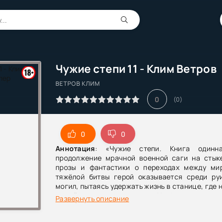
Чужие степи 11 - Клим Ветров
ВЕТРОВ КЛИМ
0
(
0
)
0
0
Аннотация
: «Чужие степи. Книга одинн
продолжение мрачной военной саги на стык
прозы и фантастики о переходах между ми
тяжёлой битвы герой оказывается среди ру
могил, пытаясь удержать жизнь в станице, где 
людей, ни лекарств, ни сил.На фоне плена, 
Развернуть описание
угрозы и загадочных явлений, связанных с п
получает шанс добыть ресурсы и помощь