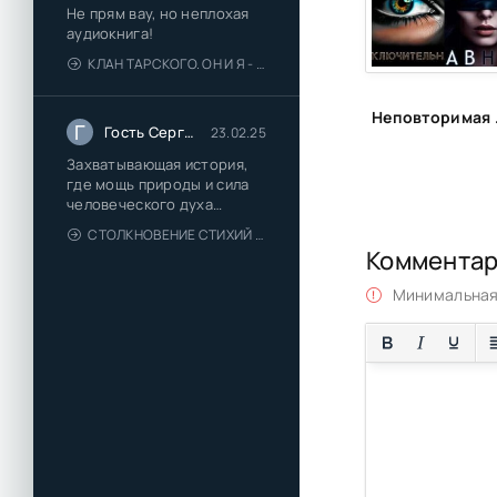
Не прям вау, но неплохая
аудиокнига!
КЛАН ТАРСКОГО. ОН И Я - ЕЛЕНА ТОДОРОВА (1)
Неповтори
Г
Гость Сергей
23.02.25
Захватывающая история,
где мощь природы и сила
человеческого духа
сплетаются в напряжённый
СТОЛКНОВЕНИЕ СТИХИЙ - ВАЛЕРИЙ ГУМИНСКИЙ
и
Коммента
Минимальная 