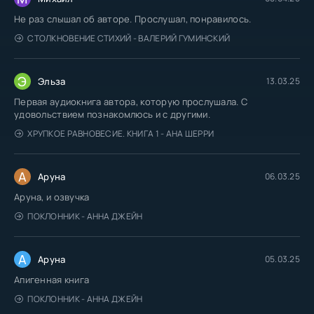
Не раз слышал об авторе. Прослушал, понравилось.
СТОЛКНОВЕНИЕ СТИХИЙ - ВАЛЕРИЙ ГУМИНСКИЙ
Э
Эльза
13.03.25
Первая аудиокнига автора, которую прослушала. С
удовольствием познакомлюсь и с другими.
ХРУПКОЕ РАВНОВЕСИЕ. КНИГА 1 - АНА ШЕРРИ
А
Аруна
06.03.25
Аруна, и озвучка
ПОКЛОННИК - АННА ДЖЕЙН
А
Аруна
05.03.25
Апигенная книга
ПОКЛОННИК - АННА ДЖЕЙН