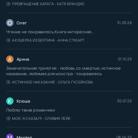
ПРЕВРАЩЕНИЕ КАРАГА - КАТЯ БРАНДИС
О
Олег
31.05.26
Чтение не понравилось.Книга интересная...
АКУШЕРКА ИЗ БЕРЛИНА - АННА СТЮАРТ
А
Арина
01.10.25
Замечательная трилогия - любовь со смертью, истинное
наказание, любимая для монстра - понравились
ИСТИННОЕ НАКАЗАНИЕ - ОЛЬГА ГУСЕЙНОВА
К
Ксюша
30.07.25
Люблю такие романчики
МОЯ. Я СКАЗАЛ! - ОЛИВИЯ ЛЕЙК
М
Михаил
08.04.25