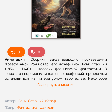
0
0
0
0
Аннотация
: Сборник захватывающих произведений
Жозефа-Анри Рони-старшего.Жозеф-Анри Рони-старший
(1856 – 1940) – классик французской фантастики. В
юности он переменил множество профессий, прежде чем
остановиться на литературном творчестве. Некоторое
время Жозеф-Анри писал в соавторстве с младшим
Развернуть описание
братом Серафином Жюстеном, но после их ссоры стал
писать самостоятельно и подписывать свои
произведения как Рони-старший.В данный сборник вошли
Автор:
Рони-Старший Жозеф
как авантюрно-приключенческие, так и научно-
фантастические произведения Рони-старшего, а также
Жанр:
Фантастика, фэнтези
исторический роман. В каждом из них в той или иной мере