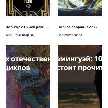
СТОЯНКА
ЭВТАНАЗИЯ
ДОМ ПОГИБ
Хельгор с Синей реки - Рони-старший Жозеф Анри
Полное собрание сочинений - Говард Лавкрафт
ВЕЧНАЯ НОЧЬ
Анри Рони-старший
Лавкрафт Говард
ТЕНЬ ФАРАОНА. ЧАСТЬ ПЕРВАЯ
ЧАСТЬ ВТОРАЯ
ЧАСТЬ ТРЕТЬЯ