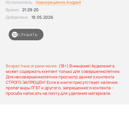
Исполнитель:
Новокрещенов Андрей
присутствует элемент фантастики, тайны, намекающей на
Время:
21:29:20
чудо и воспевающей полноту жизни на Земле – от
доисторических времен до последних дней уходящего в
Добавлено:
19.05.2026
забвение человечества. СодержаниеАйронкестль
(роман)Алглав (цикл)Чудесная страна пещер
(рассказ)Глубины Киамо (рассказ)Сокровища снегов
СЛУШАТЬ
(повесть)Таинственная сила (роман)Гибель Земли
(роман)Тень фараона (роман)
Возрастные ограничения:
(18+) Внимание! Аудиокнига
может содержать контент только для совершеннолетних.
Для несовершеннолетних просмотр данного контента
СТРОГО ЗАПРЕЩЕН! Если в книге присутствует наличие
пропаганды ЛГБТ и другого, запрещенного контента -
просьба написать на почту для удаления материала.