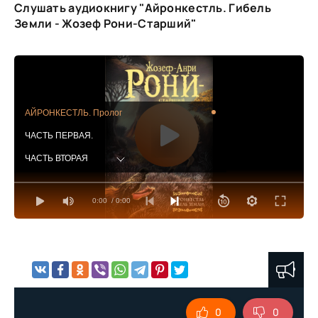
Слушать аудиокнигу "Айронкестль. Гибель
Земли - Жозеф Рони-Старший"
АЙРОНКЕСТЛЬ. Пролог
ЧАСТЬ ПЕРВАЯ.
ЧАСТЬ ВТОРАЯ
ЧАСТЬ ТРЕТЬЯ
0:00
/ 0:00
ЭПИЛОГ. ЛЕГЕНДА О РАСТЕНИЯХ
АЛГЛАВ. ЧУДЕСНАЯ СТРАНА ПЕЩЕР
ГЛУБИНЫ КИАМО
СОКРОВИЩА СНЕГОВ
ЭПИЛОГ
0
0
ТАИНСТВЕННАЯ СИЛА. ЧАСТЬ ПЕРВ