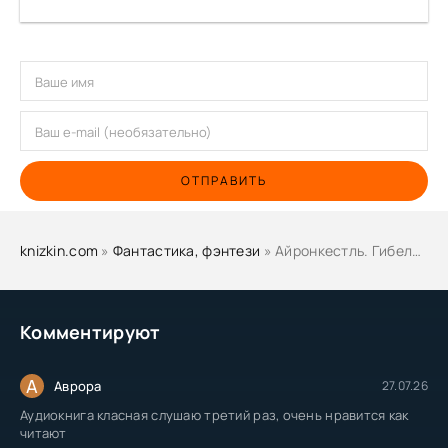
ОТПРАВИТЬ
knizkin.com
»
Фантастика, фэнтези
» Айронкестль. Гибель Земли - Жозеф Рони-Старший
Комментируют
А
Аврора
27.07.26
Аудиокнига класная слушаю третий раз, очень нравится как
читают