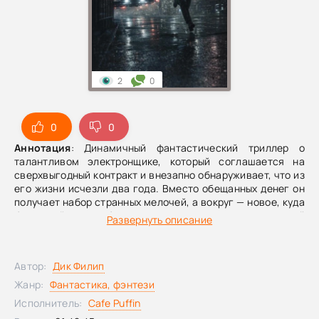
2
0
0
0
Аннотация
: Динамичный фантастический триллер о
талантливом электронщике, который соглашается на
сверхвыгодный контракт и внезапно обнаруживает, что из
его жизни исчезли два года. Вместо обещанных денег он
получает набор странных мелочей, а вокруг — новое, куда
более жёсткое общество и интерес к его “прошлой
Развернуть описание
работе” со стороны всесильной службы безопасности.
Пытаясь понять, что с ним произошло и за что его
преследуют, герой оказывается втянут в опасную игру
Автор:
Дик Филип
корпораций и государства, где на кону — свобода, память
и будущее.
Жанр:
Фантастика, фэнтези
Исполнитель:
Cafe Puffin