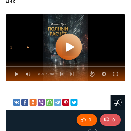
Дик"
1
0:00
/ 0:00
0
0