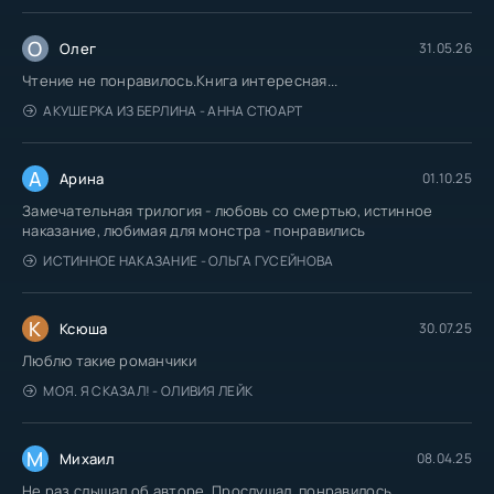
О
Олег
31.05.26
Чтение не понравилось.Книга интересная...
АКУШЕРКА ИЗ БЕРЛИНА - АННА СТЮАРТ
А
Арина
01.10.25
Замечательная трилогия - любовь со смертью, истинное
наказание, любимая для монстра - понравились
ИСТИННОЕ НАКАЗАНИЕ - ОЛЬГА ГУСЕЙНОВА
К
Ксюша
30.07.25
Люблю такие романчики
МОЯ. Я СКАЗАЛ! - ОЛИВИЯ ЛЕЙК
М
Михаил
08.04.25
Не раз слышал об авторе. Прослушал, понравилось.