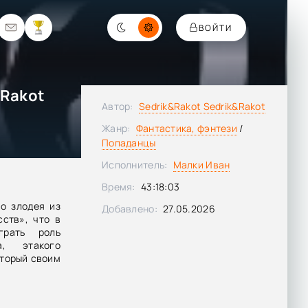
ВОЙТИ
&Rakot
Автор:
Sedrik&Rakot Sedrik&Rakot
Жанр:
Фантастика, фэнтези
/
Попаданцы
Исполнитель:
Малки Иван
Время:
43:18:03
о злодея из
Добавлено:
27.05.2026
ств», что в
грать роль
а, этакого
оторый своим
 читателях
праведливо
еоднократно