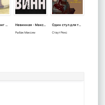
Цитаты из книг и фильмов, которые помогут не сдаться в трудную минуту или после неудачи
Невинная - Максим Рыбак
Один стул для троих - Рекс Стаут
Рыбак Максим
Стаут Рекс