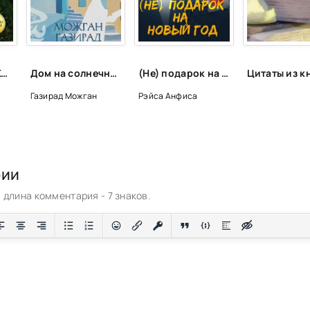
Развлечения - Клиффорд Саймак
Дом на солнечной улице - Можган Газирад
(Не) подарок на Новый год - Анфиса Рэйса
Газирад Можган
Рэйса Анфиса
рии
длина комментария - 7 знаков.