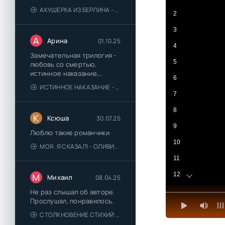
АКУШЕРКА ИЗ БЕРЛИНА - АННА СТЮАРТ
2
3
А
Арина
01.10.25
4
Замечательная трилогия -
5
любовь со смертью,
истинное наказание,
6
любимая для монстра -
ИСТИННОЕ НАКАЗАНИЕ - ОЛЬГА ГУСЕЙНОВА
понравились
7
8
К
Ксюша
30.07.25
9
Люблю такие романчики
10
МОЯ. Я СКАЗАЛ! - ОЛИВИЯ ЛЕЙК
11
12
М
Михаил
08.04.25
13
Не раз слышал об авторе.
Прослушал, понравилось.
14
СТОЛКНОВЕНИЕ СТИХИЙ - ВАЛЕРИЙ ГУМИНСКИЙ
15