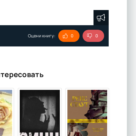
Оцени книгу:
0
0
нтересовать