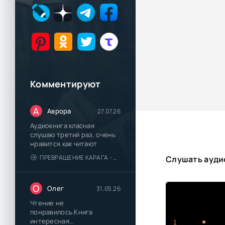
Комментируют
А
Аврора
27.07.26
Аудиокнига класная
слушаю третий раз, очень
нравится как читают
ПРЕВРАЩЕНИЕ КАРАГА - КАТЯ БРАНДИС
Слушать аудио
О
Олег
31.05.26
Чтение не
понравилось.Книга
интересная...
1