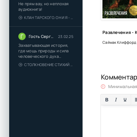
Не прям вау, но неплохая
30
аудиокнига!
КЛАН ТАРСКОГО. ОН И Я - ЕЛЕНА ТОДОРОВА (1)
31
32
Г
Гость Сергей
23.02.25
33
Саймак Клиффорд
Захватывающая история,
34
где мощь природы и сила
человеческого духа
35
сплетаются в напряжённый
СТОЛКНОВЕНИЕ СТИХИЙ - ВАЛЕРИЙ ГУМИНСКИЙ
и
Коммента
Минимальная 