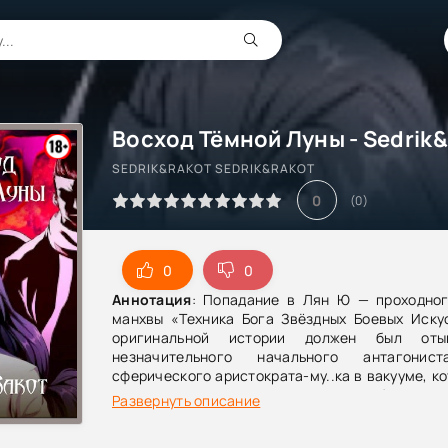
Восход Тёмной Луны - Sedrik
SEDRIK&RAKOT SEDRIK&RAKOT
0
(
0
)
0
0
Аннотация
: Попадание в Лян Ю — проходног
манхвы «Техника Бога Звёздных Боевых Искус
оригинальной истории должен был оты
незначительного начального антагонист
сферического аристократа-му..ка в вакууме, к
гадским поведением должен пробудить в
Развернуть описание
классовую солидарность с бедным и нес
обижаемым главным героем, а потом быть н