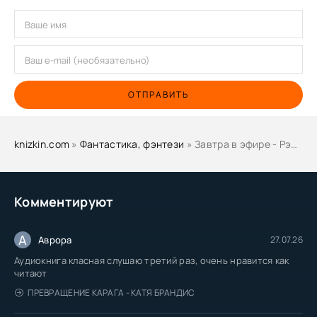
ОТПРАВИТЬ
knizkin.com
»
Фантастика, фэнтези
» Завтра в эфире - Рэнди Доун
Комментируют
А
Аврора
27.07.26
Аудиокнига класная слушаю третий раз, очень нравится как
читают
ПРЕВРАЩЕНИЕ КАРАГА - КАТЯ БРАНДИС