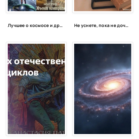
25
26
27
Лучшее о космосе и других планетах
Не уснете, пока не дочитаете: 15 книг для запойного чтения
28
29
30
31
32
33
34
35
36
37
38