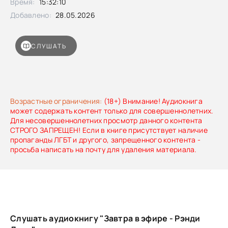
Время:
15:32:10
хотя в процессе может разрушить само шоу.
Добавлено:
28.05.2026
СЛУШАТЬ
Возрастные ограничения:
(18+) Внимание! Аудиокнига
может содержать контент только для совершеннолетних.
Для несовершеннолетних просмотр данного контента
СТРОГО ЗАПРЕЩЕН! Если в книге присутствует наличие
пропаганды ЛГБТ и другого, запрещенного контента -
просьба написать на почту для удаления материала.
Слушать аудиокнигу "Завтра в эфире - Рэнди