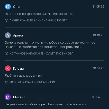
О
Олег
31.05.26
Чтение не понравилось.Книга интересная...
АКУШЕРКА ИЗ БЕРЛИНА - АННА СТЮАРТ
А
Арина
01.10.25
Замечательная трилогия - любовь со смертью, истинное
наказание, любимая для монстра - понравились
ИСТИННОЕ НАКАЗАНИЕ - ОЛЬГА ГУСЕЙНОВА
К
Ксюша
30.07.25
Люблю такие романчики
МОЯ. Я СКАЗАЛ! - ОЛИВИЯ ЛЕЙК
М
Михаил
08.04.25
Не раз слышал об авторе. Прослушал, понравилось.