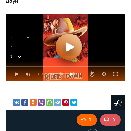
Доун"
1
2
3
4
0:00
/ 0:00
5
6
7
8
9
0
0
10