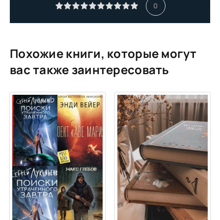
11
0
12
13
14
Похожие книги, которые могут
15
вас также заинтересовать
16
17
18
19
20
21
22
23
24