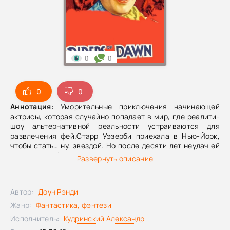
0
0
0
0
Аннотация
: Уморительные приключения начинающей
актрисы, которая случайно попадает в мир, где реалити-
шоу альтернативной реальности устраиваются для
развлечения фей.Старр Уэзерби приехала в Нью-Йорк,
чтобы стать… ну, звездой. Но после десяти лет неудач ей
предлагают большую роль в шоу, о котором никто никогда
Развернуть описание
не слышал. И на то есть причина. Это «реалити-шоу» за
завесой – человеческая драма, разыгрываемая для
развлечения фей. По мере того, как Старр превращается
Автор:
Доун Рэнди
из пораженного новичка во все более популярную
любимицу публики, она узнает о темной изнанке шоу и
Жанр:
Фантастика, фэнтези
таинственном исчезновении своей предшественницы.
Исполнитель:
Кудринский Александр
Она сделает все, чтобы сохранить работу своей мечты,