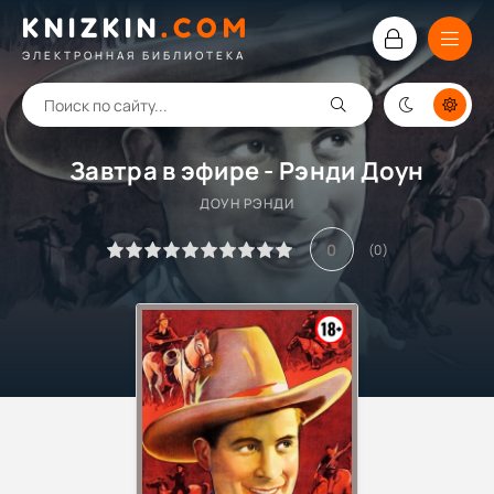
KNIZKIN
.
COM
ЭЛЕКТРОННАЯ БИБЛИОТЕКА
Завтра в эфире - Рэнди Доун
ДОУН РЭНДИ
0
(
0
)