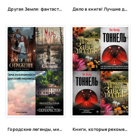
39
Другая Земля: фантастика с альтернативной историей
Дело в книге! Лучшие детективы для детей и подростков
40
41
42
43
44
45
46
47
48
49
50
51
52
Городские легенды, мистические истории и всё о хтони
Книги, которые рекомендует Яна Вагнер