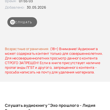
Время:
01:55:03
протягивается хрупкая связь, и вместе с ней
просыпается угроза, которую хранители прошлого
Добавлено:
30.05.2026
удерживали в заточении веками.Перед Теей встает
выбор: выполнить распоряжение корпорации и распахнуть
дверь к величайшему открытию человечества — или
СЛУШАТЬ
остановить то, что не должно вырваться наружу, пока еще
не поздно.
Возрастные ограничения:
(18+) Внимание! Аудиокнига
может содержать контент только для совершеннолетних.
Для несовершеннолетних просмотр данного контента
СТРОГО ЗАПРЕЩЕН! Если в книге присутствует наличие
пропаганды ЛГБТ и другого, запрещенного контента -
просьба написать на почту для удаления материала.
Слушать аудиокнигу "Эхо прошлого - Лидия