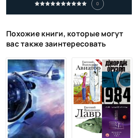
11
0
12
13
14
Похожие книги, которые могут
15
вас также заинтересовать
16
17
18
19
20
21
22
23
24