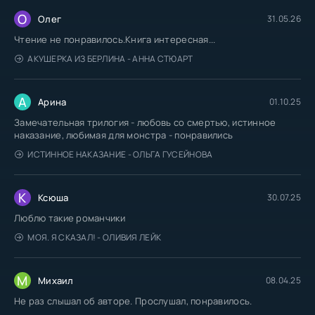
О
Олег
31.05.26
Чтение не понравилось.Книга интересная...
АКУШЕРКА ИЗ БЕРЛИНА - АННА СТЮАРТ
А
Арина
01.10.25
Замечательная трилогия - любовь со смертью, истинное
наказание, любимая для монстра - понравились
ИСТИННОЕ НАКАЗАНИЕ - ОЛЬГА ГУСЕЙНОВА
К
Ксюша
30.07.25
Люблю такие романчики
МОЯ. Я СКАЗАЛ! - ОЛИВИЯ ЛЕЙК
М
Михаил
08.04.25
Не раз слышал об авторе. Прослушал, понравилось.