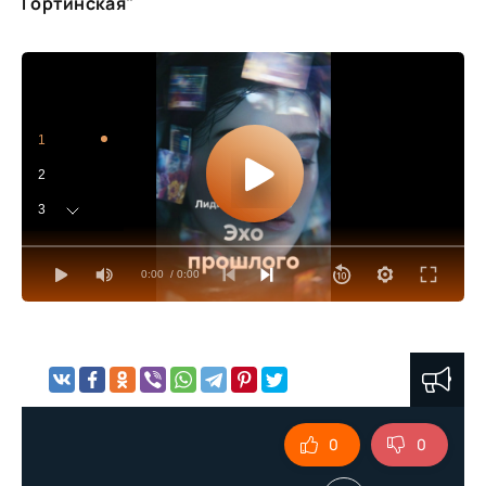
Гортинская"
1
2
3
4
0:00
/ 0:00
5
6
7
8
9
0
0
10