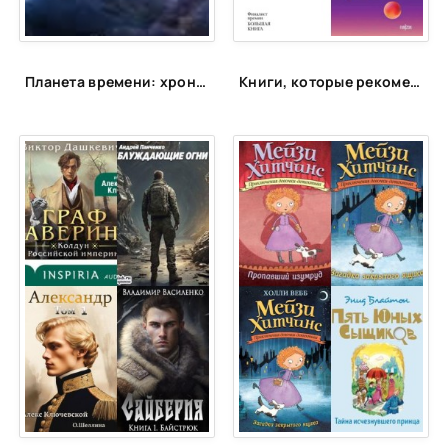
25
26
27
Планета времени: хронооперы, которые заставят поломать голову
Книги, которые рекомендует космонавт Константин Борисов (Спич)
28
29
30
31
32
33
34
35
36
37
38