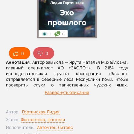
1
0
0
0
Аннотация
: Автор замысла — Ярута Наталья Михайловна,
главный специалист АО «ЗАСЛОН». В 2184 году
исследовательская группа корпорации «Заслон»
отправляется в северные леса Республики Коми, чтобы
проверить слухи о таинственных чудских ямах.
Экспедиция, задуманная как научное изучение древнего
Развернуть описание
предания, оборачивается находкой, способной
перевернуть понимание времени, истории и самой судьбы
исчезнувшего народа чуди.Доктор Тея Вольская находит
Автор:
Гортинская Лидия
под землей не обычную археологическую редкость, а
древний портал, ведущий в прошлое. С его помощью она
Жанр:
Фантастика, фэнтези
выходит на связь с Айной — девушкой из народа чуди,
Исполнитель:
Авточтец Литрес
жившей много столетий назад. Между двумя эпохами