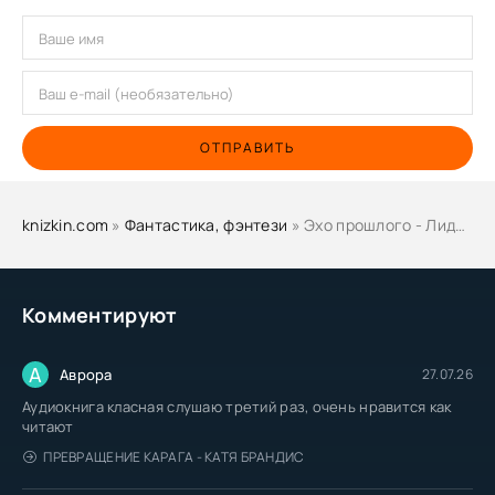
67
68
69
70
ОТПРАВИТЬ
knizkin.com
»
Фантастика, фэнтези
» Эхо прошлого - Лидия Гортинская
Комментируют
А
Аврора
27.07.26
Аудиокнига класная слушаю третий раз, очень нравится как
читают
ПРЕВРАЩЕНИЕ КАРАГА - КАТЯ БРАНДИС