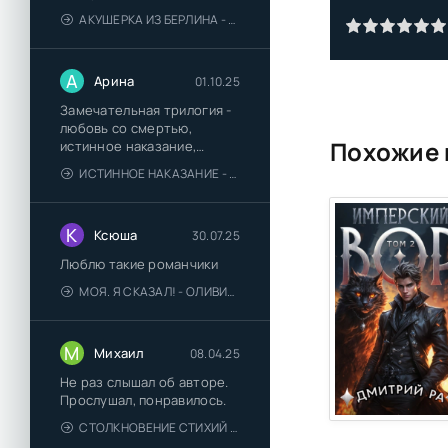
АКУШЕРКА ИЗ БЕРЛИНА - АННА СТЮАРТ
А
Арина
01.10.25
Замечательная трилогия -
любовь со смертью,
Похожие 
истинное наказание,
любимая для монстра -
ИСТИННОЕ НАКАЗАНИЕ - ОЛЬГА ГУСЕЙНОВА
понравились
К
Ксюша
30.07.25
Люблю такие романчики
МОЯ. Я СКАЗАЛ! - ОЛИВИЯ ЛЕЙК
М
Михаил
08.04.25
Не раз слышал об авторе.
Прослушал, понравилось.
СТОЛКНОВЕНИЕ СТИХИЙ - ВАЛЕРИЙ ГУМИНСКИЙ