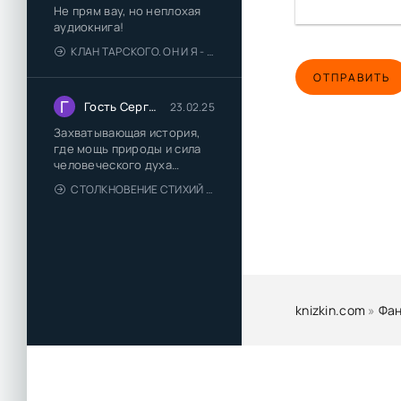
Не прям вау, но неплохая
аудиокнига!
КЛАН ТАРСКОГО. ОН И Я - ЕЛЕНА ТОДОРОВА (1)
ОТПРАВИТЬ
Г
Гость Сергей
23.02.25
Захватывающая история,
где мощь природы и сила
человеческого духа
сплетаются в напряжённый
СТОЛКНОВЕНИЕ СТИХИЙ - ВАЛЕРИЙ ГУМИНСКИЙ
и
knizkin.com
»
Фан