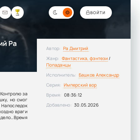
ВОЙТИ
ий Ра
Автор:
Ра Дмитрий
Жанр:
Фантастика, фэнтези
/
Попаданцы
Исполнитель:
Башков Александр
Серия:
Имперский вор
 Контролю за
Время:
08:36:12
шку, но смог
Добавлено:
30.05.2026
 Напоследок
поздно враги
ь дело…Время
азался даже
твенные мои
оровать» и…