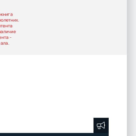
окнига
нолетних.
нтента
наличие
ента -
иала.