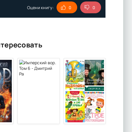
Оцени книгу:
0
0
нтересовать