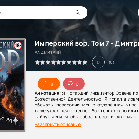
Имперский вор. Том 7 - Дмитр
РА ДМИТРИЙ
0
(
0
)
0
0
Аннотация
: Я – старший инквизитор Ордена по
Божественной Деятельностью. Я попал в лову
сбежать, переродившись в отдалённом мире.
даже украл нечто ценное.Вот только рано или 
найдут меня, чтобы забрать своё и закончит
против меня. Мир, в который я попал, ок
Развернуть описание
опаснее, чем те, кто преследует меня.Единс
помощники – опыт прожитых лет, умение «‎в