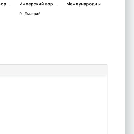
Имперский вор. Том 4 - Дмитрий Ра
Имперский вор. Том 6 - Дмитрий Ра
Международный день друзей | ЦБС Пожарского МО
Ра Дмитрий