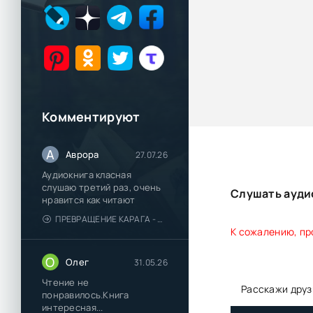
Комментируют
А
Аврора
27.07.26
Аудиокнига класная
слушаю третий раз, очень
Слушать аудио
нравится как читают
ПРЕВРАЩЕНИЕ КАРАГА - КАТЯ БРАНДИС
К сожалению, пр
О
Олег
31.05.26
Чтение не
Расскажи друз
понравилось.Книга
интересная...