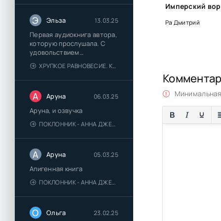
Э
Эльза
13.03.25
Ра Дмитрий
Первая аудиокнига автора,
которую прослушала. С
удовольствием
познакомлюсь и с другими.
ХРУПКОЕ РАВНОВЕСИЕ. КНИГА 1 - АНА ШЕРРИ
Коммента
Минимальная 
А
Аруна
06.03.25
Аруна, и озвучка
ПОКЛОННИК - АННА ДЖЕЙН
А
Аруна
05.03.25
Апигенная книга
ПОКЛОННИК - АННА ДЖЕЙН
О
Ольга
23.02.25