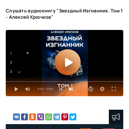
Слушать аудиокнигу "Звездный Изгнанник. Том 1
- Алексей Крючков"
1
2
3
4
0:00
/ 0:00
5
6
7
8
9