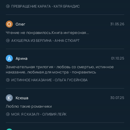
ПРЕВРАЩЕНИЕ КАРАГА - КАТЯ БРАНДИС
О
Олег
31.05.26
Чтение не понравилось.Книга интересная...
АКУШЕРКА ИЗ БЕРЛИНА - АННА СТЮАРТ
А
Арина
01.10.25
Замечательная трилогия - любовь со смертью, истинное
наказание, любимая для монстра - понравились
ИСТИННОЕ НАКАЗАНИЕ - ОЛЬГА ГУСЕЙНОВА
К
Ксюша
30.07.25
Люблю такие романчики
МОЯ. Я СКАЗАЛ! - ОЛИВИЯ ЛЕЙК