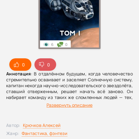
6
0
0
0
Аннотация
: В отдалённом будущем, когда человечество
стремительно осваивает и заселяет Солнечную систему,
капитан некогда научно-исследовательского звездолёта,
ставший отверженным, решает начать всё заново. Он
набирает команду из таких же сломленных людей — тех,
кого перемолола и выбросила коррумпированная
Развернуть описание
власть.Случай приводит их в эпицентр событий,
способных поставить под удар безопасность всей
системы. Теперь им предстоит защитить тех, кто когда-то
Автор:
Крючков Алексей
отказался от них, и бросить вызов тем, кто привык решать
судьбы других. И выясняется, что справиться с этим
Жанр:
Фантастика, фэнтези
могут лишь те, кому уже нечего терять.