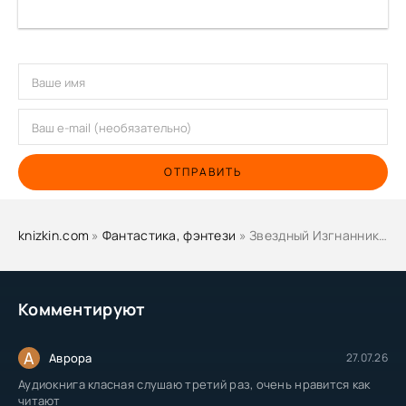
ОТПРАВИТЬ
knizkin.com
»
Фантастика, фэнтези
» Звездный Изгнанник. Том 1 - Алексей Крючков
Комментируют
А
Аврора
27.07.26
Аудиокнига класная слушаю третий раз, очень нравится как
читают