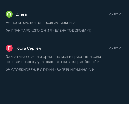
О
Ольга
23.02.25
Не прям вау, но неплохая аудиокнига!
КЛАН ТАРСКОГО. ОН И Я - ЕЛЕНА ТОДОРОВА (1)
Г
Гость Сергей
23.02.25
Захватывающая история, где мощь природы и сила
человеческого духа сплетаются в напряжённый и
СТОЛКНОВЕНИЕ СТИХИЙ - ВАЛЕРИЙ ГУМИНСКИЙ