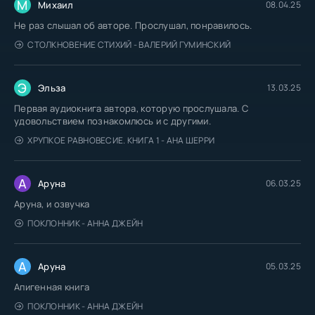
М
Михаил
08.04.25
Не раз слышал об авторе. Прослушал, понравилось.
СТОЛКНОВЕНИЕ СТИХИЙ - ВАЛЕРИЙ ГУМИНСКИЙ
Э
Эльза
13.03.25
Первая аудиокнига автора, которую прослушала. С
удовольствием познакомлюсь и с другими.
ХРУПКОЕ РАВНОВЕСИЕ. КНИГА 1 - АНА ШЕРРИ
А
Аруна
06.03.25
Аруна, и озвучка
ПОКЛОННИК - АННА ДЖЕЙН
А
Аруна
05.03.25
Апигенная книга
ПОКЛОННИК - АННА ДЖЕЙН