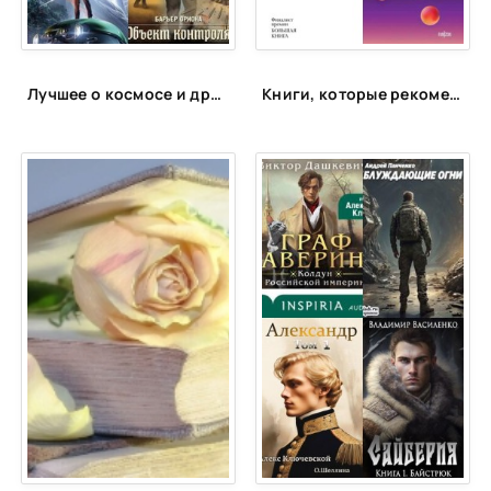
38
39
Лучшее о космосе и других планетах
Книги, которые рекомендует космонавт Константин Борисов (Спич)
40
41
42
43
44
45
46
47
48
49