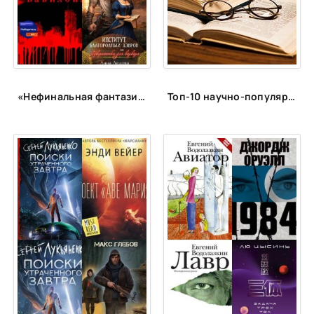
24
25
26
27
«Нефинальная фантазия»: лонг-лист
Топ-10 научно-популярных книг, которые расскажут о космосе, физике, экономике и биологии
28
29
30
31
32
33
34
35
36
37