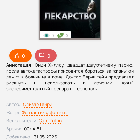
0
0
0
0
Аннотация
: Энди Хиллсу, двадцатидвухлетнему парню,
после автокатастрофы приходится бороться за жизнь: он
лежит в больнице в коме. Доктор Бернштейн предлагает
рискнуть и использовать в лечении новый
экспериментальный препарат — сенополин.
Автор:
Слизар Генри
Жанр:
Фантастика, фэнтези
Исполнитель:
Cafe Puffin
Время:
00:14:51
Добавлено:
31.05.2026