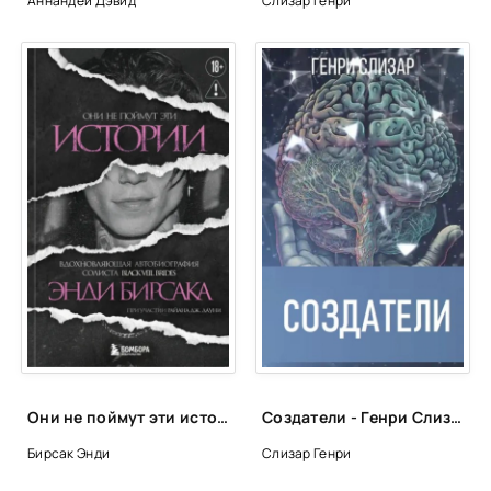
Аннандей Дэвид
Слизар Генри
Они не поймут эти истории: Вдохновляющая автобиография солиста Black Veil Brides Энди Бирсака - Энди Бирсак
Создатели - Генри Слизар
Бирсак Энди
Слизар Генри