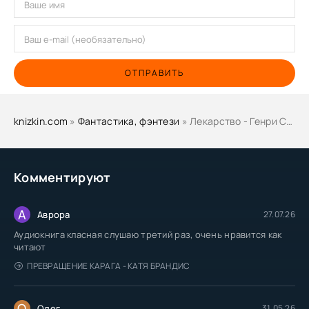
ОТПРАВИТЬ
knizkin.com
»
Фантастика, фэнтези
» Лекарство - Генри Слизар
Комментируют
А
Аврора
27.07.26
Аудиокнига класная слушаю третий раз, очень нравится как
читают
ПРЕВРАЩЕНИЕ КАРАГА - КАТЯ БРАНДИС
О
Олег
31.05.26