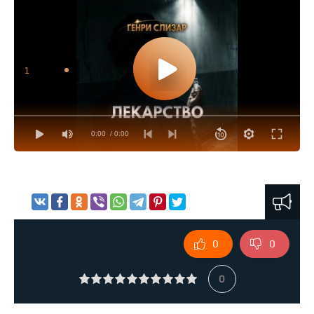
1
0:00
/ 0:00
0
0
0