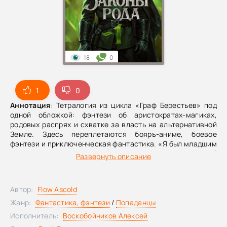
18
0
1
0
Аннотация
: Тетралогия из цикла «Граф Берестьев» под
одной обложкой: фэнтези об аристократах-магиках,
родовых распрях и схватке за власть на альтернативной
Земле. Здесь переплетаются бояръ-аниме, боевое
фэнтези и приключенческая фантастика. «Я был младшим
сыном графа — и судьба подкинула мне жестокий
Развернуть описание
сюрприз. Магический калека с искалеченным источником
— почти приговор. Я держался в стороне от придворных
интриг и подковёрных игр знати, радовался возможности
Автор:
Flow Ascold
жить тихо, заниматься своими делами и открывать для
себя мир. Без дуэлей, без вызовов и провокаций со
Жанр:
Фантастика, фэнтези
/
Попаданцы
стороны великих родов империи. Но всё рухнуло в одно
Исполнитель:
Воскобойников Алексей
мгновение… Кто мог предположить, что отца убьют, брата