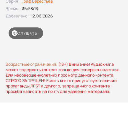
Серия:
Граф Берестьев
возьмут в плен, а родовой перстень, хранящий знания и
тайные техники семьи, выберет наследником именно
Время:
36:58:13
меня?.. Теперь я — глава рода Берестьевых. И это моя
Добавлено:
12.06.2026
история.»
СЛУШАТЬ
Возрастные ограничения:
(18+) Внимание! Аудиокнига
может содержать контент только для совершеннолетних.
Для несовершеннолетних просмотр данного контента
СТРОГО ЗАПРЕЩЕН! Если в книге присутствует наличие
пропаганды ЛГБТ и другого, запрещенного контента -
просьба написать на почту для удаления материала.