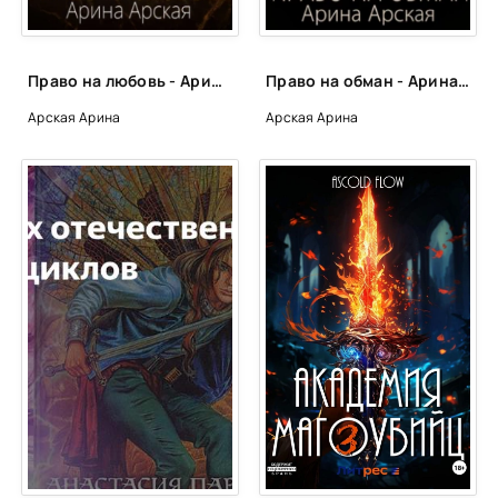
39
40
Право на любовь - Арина Арская
Право на обман - Арина Арская
41
Арская Арина
Арская Арина
42
43
44
45
46
47
48
49
50
51
52