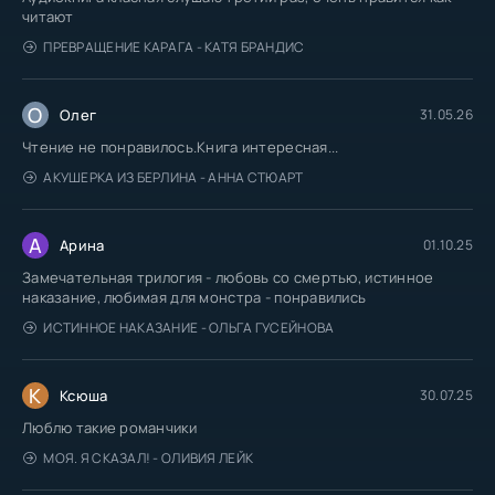
читают
81
ПРЕВРАЩЕНИЕ КАРАГА - КАТЯ БРАНДИС
82
83
О
Олег
31.05.26
84
Чтение не понравилось.Книга интересная...
85
АКУШЕРКА ИЗ БЕРЛИНА - АННА СТЮАРТ
86
А
87
Арина
01.10.25
Замечательная трилогия - любовь со смертью, истинное
88
наказание, любимая для монстра - понравились
89
ИСТИННОЕ НАКАЗАНИЕ - ОЛЬГА ГУСЕЙНОВА
90
К
Ксюша
30.07.25
Люблю такие романчики
МОЯ. Я СКАЗАЛ! - ОЛИВИЯ ЛЕЙК