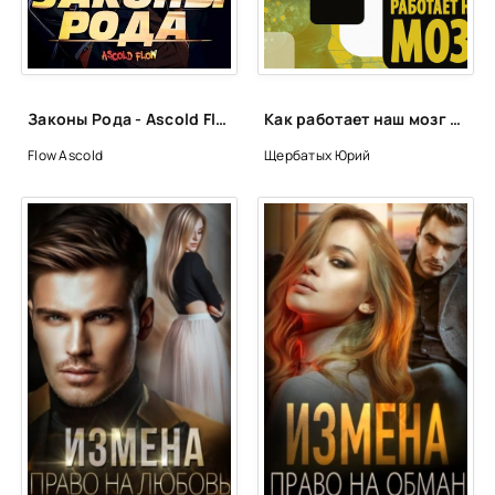
25
26
27
Законы Рода - Ascold Flow
Как работает наш мозг - Юрий Щербатых
28
Flow Ascold
Щербатых Юрий
29
30
31
32
33
34
35
36
37
38