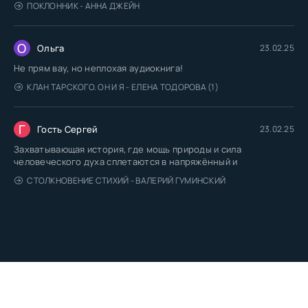
ПОКЛОННИК - АННА ДЖЕЙН
О
Ольга
23.02.25
Не прям вау, но неплохая аудиокнига!
КЛАН ТАРСКОГО. ОН И Я - ЕЛЕНА ТОДОРОВА (1)
Г
Гость Сергей
23.02.25
Захватывающая история, где мощь природы и сила
человеческого духа сплетаются в напряжённый и
СТОЛКНОВЕНИЕ СТИХИЙ - ВАЛЕРИЙ ГУМИНСКИЙ