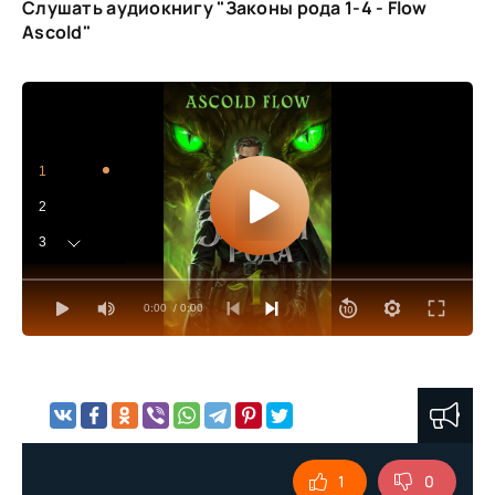
Слушать аудиокнигу "Законы рода 1-4 - Flow
Ascold"
1
2
3
4
0:00
/ 0:00
5
6
7
8
9
1
0
10