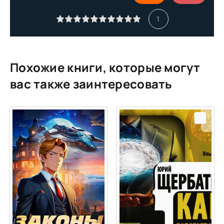
11
1
12
13
14
Похожие книги, которые могут
15
вас также заинтересовать
16
17
18
19
20
21
22
23
24