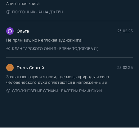
Апигенная книга
ПОКЛОННИК - АННА ДЖЕЙН
О
Ольга
23.02.25
Не прям вау, но неплохая аудиокнига!
КЛАН ТАРСКОГО. ОН И Я - ЕЛЕНА ТОДОРОВА (1)
Г
Гость Сергей
23.02.25
Захватывающая история, где мощь природы и сила
человеческого духа сплетаются в напряжённый и
СТОЛКНОВЕНИЕ СТИХИЙ - ВАЛЕРИЙ ГУМИНСКИЙ