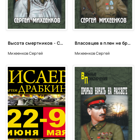
24_Russkiy_diversant
25_Russkiy_diversant
26_Russkiy_diversant
27_Russkiy_diversant
Высота смертников - Сергей Михеенков
Власовцев в плен не брать - Сергей Михеенков
28_Russkiy_diversant
Михеенков Сергей
Михеенков Сергей
29_Russkiy_diversant