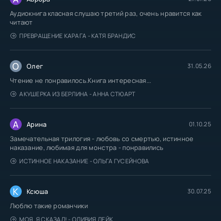
Аудиокнига класная слушаю третий раз, очень нравится как
читают
ПРЕВРАЩЕНИЕ КАРАГА - КАТЯ БРАНДИС
О
Олег
31.05.26
Чтение не понравилось.Книга интересная...
АКУШЕРКА ИЗ БЕРЛИНА - АННА СТЮАРТ
А
Арина
01.10.25
Замечательная трилогия - любовь со смертью, истинное
наказание, любимая для монстра - понравились
ИСТИННОЕ НАКАЗАНИЕ - ОЛЬГА ГУСЕЙНОВА
К
Ксюша
30.07.25
Люблю такие романчики
МОЯ. Я СКАЗАЛ! - ОЛИВИЯ ЛЕЙК