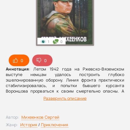
1
0
0
0
Аннотация
: Летом 1942 года на Ржевско-Вяземском
выступе немцам удалось построить глубоко
эшелонированную оборону. Линия фронта практически
стабилизировалась, и попытки бывшего курсанта
Воронцова прорваться к своим смертельно опасны. А
фронтовые стежки-дорожки вновь сводят его не только с
Развернуть описание
друзьями настоящими и с теми, кто был таковым в
прошлом, но и с, казалось бы, явными врагами — такими
как майор вермахта Радовский, командир боевой группы
Автор:
Михеенков Сергей
«Черный туман»…
Жанр:
История
/
Приключения