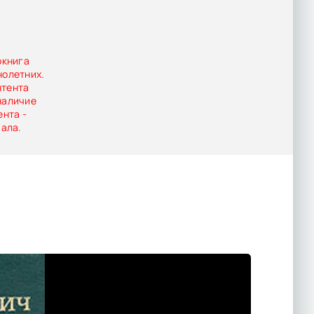
окнига
нолетних.
нтента
наличие
ента -
иала.