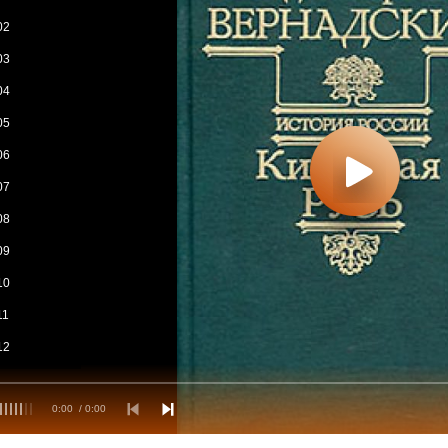
02
03
04
05
06
07
08
09
10
11
12
13
0:00
/ 0:00
14
15