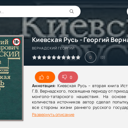
Киевская Русь - Георгий Вер
ВЕРНАДСКИЙ ГЕОРГИЙ
0
(
0
)
0
0
Аннотация
: Киевская Русь – вторая книга Ис
Г.В. Вернадского, посвящена периоду от приход
монголо-татарского нашествия. На основе
количества источников автор сделал попытку
все стороны жизни раннего русского государ
предназначена для широкого круга читателей
Развернуть описание
языке издается впервые.