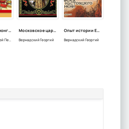
Рассказы о монголо-татарском нашествии - Сергей Петрович Алексеев, Валентина Алексеева
Московское царство - Георгий Вернадский
Опыт истории Евразии с половины VI века до настоящего времени - Георгий Вернадский
Алексеев Сергей Петрович
Вернадский Георгий
Вернадский Георгий