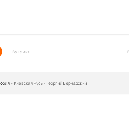
44
45
46
47
48
49
50
51
52
тория
» Киевская Русь - Георгий Вернадский
53
54
55
56
57