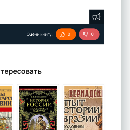
Оцени книгу:
0
0
нтересовать