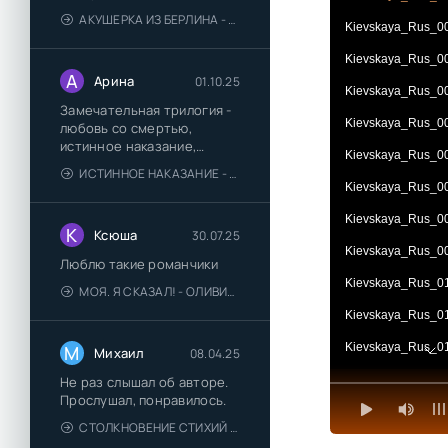
АКУШЕРКА ИЗ БЕРЛИНА - АННА СТЮАРТ
Kievskaya_Rus_0
Kievskaya_Rus_0
А
Арина
01.10.25
Kievskaya_Rus_0
Замечательная трилогия -
Kievskaya_Rus_0
любовь со смертью,
истинное наказание,
Kievskaya_Rus_0
любимая для монстра -
ИСТИННОЕ НАКАЗАНИЕ - ОЛЬГА ГУСЕЙНОВА
понравились
Kievskaya_Rus_0
Kievskaya_Rus_0
К
Ксюша
30.07.25
Kievskaya_Rus_0
Люблю такие романчики
Kievskaya_Rus_0
МОЯ. Я СКАЗАЛ! - ОЛИВИЯ ЛЕЙК
Kievskaya_Rus_0
Kievskaya_Rus_0
М
Михаил
08.04.25
Kievskaya_Rus_0
Не раз слышал об авторе.
Прослушал, понравилось.
Kievskaya_Rus_0
СТОЛКНОВЕНИЕ СТИХИЙ - ВАЛЕРИЙ ГУМИНСКИЙ
Kievskaya_Rus_0