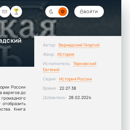
ВОЙТИ
надский
Автор:
Вернадский Георгий
Жанр:
История
Исполнитель:
Терновский
Евгений
Серия:
История России
тории России
Время:
22:27:38
а варягов до
Добавлено:
28.02.2024
 громадного
 отобразить
ства. Книга
. На русском