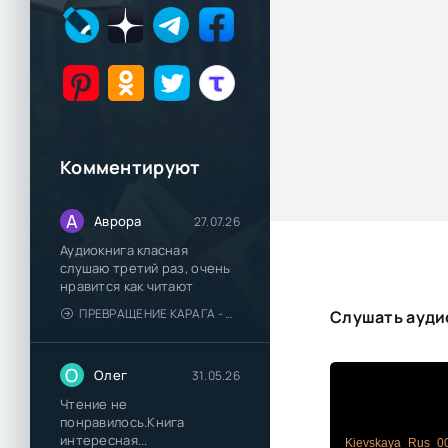
Комментируют
А
Аврора
27.07.26
Аудиокнига класная
слушаю третий раз, очень
нравится как читают
ПРЕВРАЩЕНИЕ КАРАГА - КАТЯ БРАНДИС
Слушать аудио
О
Олег
31.05.26
Чтение не
понравилось.Книга
интересная...
Kievskaya_Rus_0