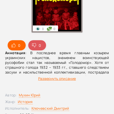
0
0
0
0
Аннотация
: В последнее время главным козырем
украинских нацистов, знаменем воинствующей
русофобии стал так называемый «Голодомор». Хотя от
страшного голода 1932 – 1933 гг., ставшего следствием
засухи и насильственной коллективизации, пострадала
не только Украина, но и Россия, Казахстан, Белоруссия и
Развернуть описание
другие советские республики, – «оранжевые» объявили
Голодомор «целенаправленным геноцидом»
исключительно украинской нации, «украинским
Автор:
Мухин Юрий
Холокостом». Цель этой лжи очевидна – рассорить и
разобщить братские народы, навсегда оторвать Украину
Жанр:
История
от России. Заказчики тоже известны – не зря же Ющенко
Исполнитель:
Ключевский Дмитрий
всеми правдами и неправдами добивается признания