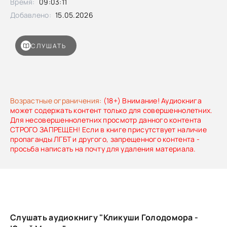
Время:
09:03:11
мифа о Голодоморе на Западе.Данная книга не оставляет
от этого мифа камня на камне, неопровержимо доказывая
Добавлено:
15.05.2026
его надуманность и лживость, выводя на чистую воду
фальсификаторов истории, вскрывая грязную механику
передергиваний, подтасовок и подлогов, которой
СЛУШАТЬ
пользуются «оранжевые» фашисты.Книга также
издавалась под названием «Как натравить Украину на
Россию. Миф о „Сталинском Голодоморе“».
Возрастные ограничения:
(18+) Внимание! Аудиокнига
может содержать контент только для совершеннолетних.
Для несовершеннолетних просмотр данного контента
СТРОГО ЗАПРЕЩЕН! Если в книге присутствует наличие
пропаганды ЛГБТ и другого, запрещенного контента -
просьба написать на почту для удаления материала.
Слушать аудиокнигу "Кликуши Голодомора -