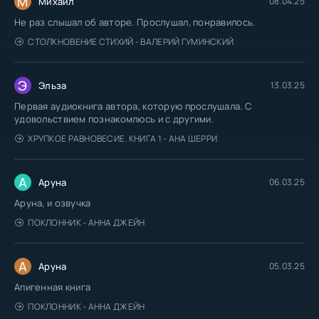
М
Михаил
08.04.25
Не раз слышал об авторе. Прослушал, понравилось.
СТОЛКНОВЕНИЕ СТИХИЙ - ВАЛЕРИЙ ГУМИНСКИЙ
Э
Эльза
13.03.25
Первая аудиокнига автора, которую прослушала. С
удовольствием познакомлюсь и с другими.
ХРУПКОЕ РАВНОВЕСИЕ. КНИГА 1 - АНА ШЕРРИ
А
Аруна
06.03.25
Аруна, и озвучка
ПОКЛОННИК - АННА ДЖЕЙН
А
Аруна
05.03.25
Апигенная книга
ПОКЛОННИК - АННА ДЖЕЙН