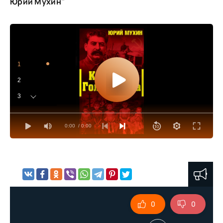
Юрий Мухин"
1
2
3
4
0:00
/ 0:00
5
6
7
8
9
0
0
10