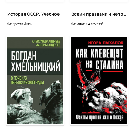
39
40
История СССР. Учебное пособие. 8 класс - Иван Федосов
Всеми правдами и неправдами - Алексей Фомичев
41
Федосов Иван
Фомичев Алексей
42
43
44
45
46
47
48
49
50
51
52