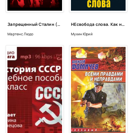
25
26
27
Запрещенный Сталин (Другой взгляд на Сталина) - Людо Мартенс
НЕсвобода слова. Как нам затыкают рот - Юрий Мухин
28
Мартенс Людо
Мухин Юрий
29
30
31
32
33
34
35
36
37
38