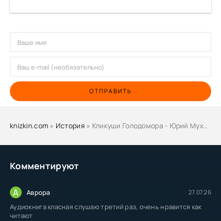
ОТПРАВИТЬ
knizkin.com
»
История
» Кликуши Голодомора - Юрий Мухин
Комментируют
А
Аврора
27.07.26
Аудиокнига класная слушаю третий раз, очень нравится как
читают