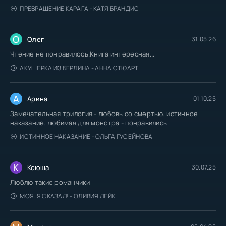
ПРЕВРАЩЕНИЕ КАРАГА - КАТЯ БРАНДИС
О
Олег
31.05.26
Чтение не понравилось.Книга интересная...
АКУШЕРКА ИЗ БЕРЛИНА - АННА СТЮАРТ
А
Арина
01.10.25
Замечательная трилогия - любовь со смертью, истинное
наказание, любимая для монстра - понравились
ИСТИННОЕ НАКАЗАНИЕ - ОЛЬГА ГУСЕЙНОВА
К
Ксюша
30.07.25
Люблю такие романчики
МОЯ. Я СКАЗАЛ! - ОЛИВИЯ ЛЕЙК