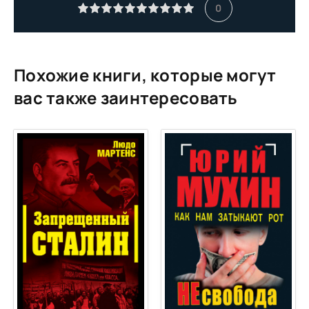
11
0
12
13
14
Похожие книги, которые могут
15
вас также заинтересовать
16
17
18
19
20
21
22
23
24