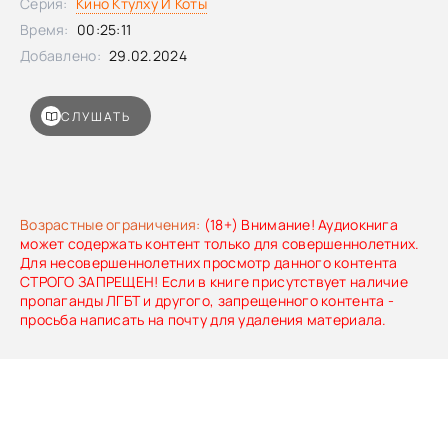
Серия:
Кино Ктулху И Коты
включайте здоровый юмор. Ктулху и коты это легкая
пародия на разные киноужасы и на создателей всего это
Время:
00:25:11
безумия, изливающегося на наши головы.
Добавлено:
29.02.2024
СЛУШАТЬ
Возрастные ограничения:
(18+) Внимание! Аудиокнига
может содержать контент только для совершеннолетних.
Для несовершеннолетних просмотр данного контента
СТРОГО ЗАПРЕЩЕН! Если в книге присутствует наличие
пропаганды ЛГБТ и другого, запрещенного контента -
просьба написать на почту для удаления материала.