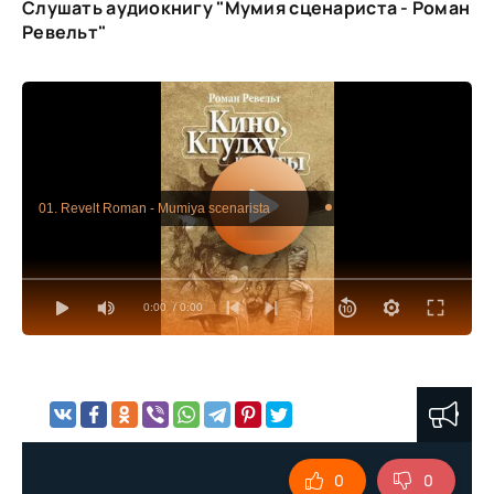
Слушать аудиокнигу "Мумия сценариста - Роман
Ревельт"
01. Revelt Roman - Mumiya scenarista
0:00
/ 0:00
0
0