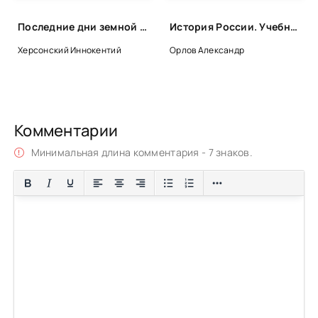
Последние дни земной жизни Господа нашего Иисуса Христа - Иннокентий Херсонский
История России. Учебник - Александр Орлов, Владимир Георгиев, Наталья Георгиева
Херсонский Иннокентий
Орлов Александр
Комментарии
Минимальная длина комментария - 7 знаков.