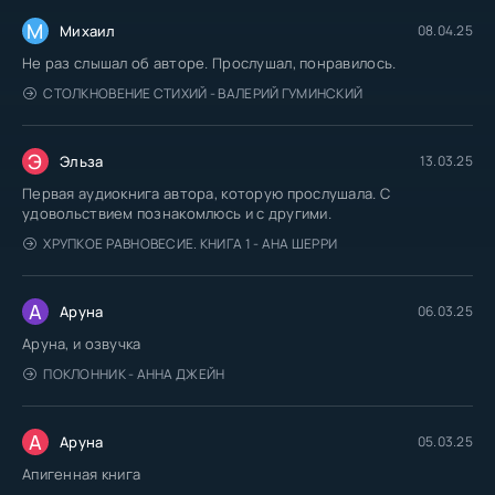
М
Михаил
08.04.25
Не раз слышал об авторе. Прослушал, понравилось.
СТОЛКНОВЕНИЕ СТИХИЙ - ВАЛЕРИЙ ГУМИНСКИЙ
Э
Эльза
13.03.25
Первая аудиокнига автора, которую прослушала. С
удовольствием познакомлюсь и с другими.
ХРУПКОЕ РАВНОВЕСИЕ. КНИГА 1 - АНА ШЕРРИ
А
Аруна
06.03.25
Аруна, и озвучка
ПОКЛОННИК - АННА ДЖЕЙН
А
Аруна
05.03.25
Апигенная книга