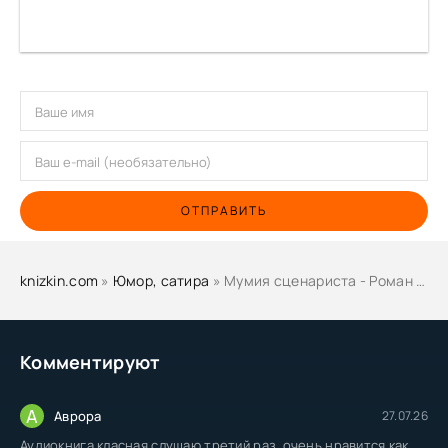
ОТПРАВИТЬ
knizkin.com
»
Юмор, сатира
» Мумия сценариста - Роман Ревельт
Комментируют
А
Аврора
27.07.26
Аудиокнига класная слушаю третий раз, очень нравится как