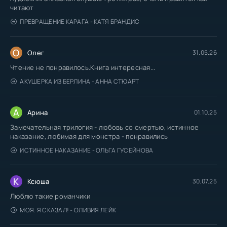
читают
ПРЕВРАЩЕНИЕ КАРАГА - КАТЯ БРАНДИС
О
Олег
31.05.26
Чтение не понравилось.Книга интересная...
АКУШЕРКА ИЗ БЕРЛИНА - АННА СТЮАРТ
А
Арина
01.10.25
Замечательная трилогия - любовь со смертью, истинное
наказание, любимая для монстра - понравились
ИСТИННОЕ НАКАЗАНИЕ - ОЛЬГА ГУСЕЙНОВА
К
Ксюша
30.07.25
Люблю такие романчики
МОЯ. Я СКАЗАЛ! - ОЛИВИЯ ЛЕЙК