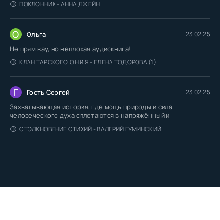
ПОКЛОННИК - АННА ДЖЕЙН
О
Ольга
23.02.25
Не прям вау, но неплохая аудиокнига!
КЛАН ТАРСКОГО. ОН И Я - ЕЛЕНА ТОДОРОВА (1)
Г
Гость Сергей
23.02.25
Захватывающая история, где мощь природы и сила
человеческого духа сплетаются в напряжённый и
СТОЛКНОВЕНИЕ СТИХИЙ - ВАЛЕРИЙ ГУМИНСКИЙ