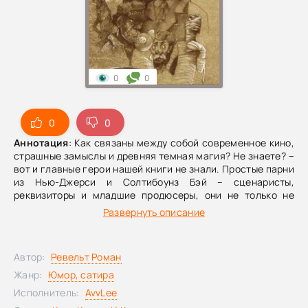
0
0
0
0
Аннотация
: Как связаны между собой современное кино,
страшные замыслы и древняя темная магия? Не знаете? –
вот и главные герои нашей книги не знали. Простые парни
из Нью-Джерси и Солтибоунз Бэй – сценаристы,
реквизиторы и младшие продюсеры, они не только не
знали, но даже и не догадывались, что неведомое
Развернуть описание
существует и таится во мраке, шелестя и скрежеща
зубами. Каждая глава это отдельная история о встрече с
неизвестным на заброшенных киноплощадках и в мрачной
Автор:
Ревельт Роман
тени съемочных павильонов. А еще в закусочных. Если вы
хотите хотя бы краем глаза подсмотреть за
Жанр:
Юмор, сатира
приключениями наших недотёп, добро пожаловать в мир
Исполнитель:
AvvLee
Кино и Ктулху! Готовьте ваши пирожные, ставьте кофеек и