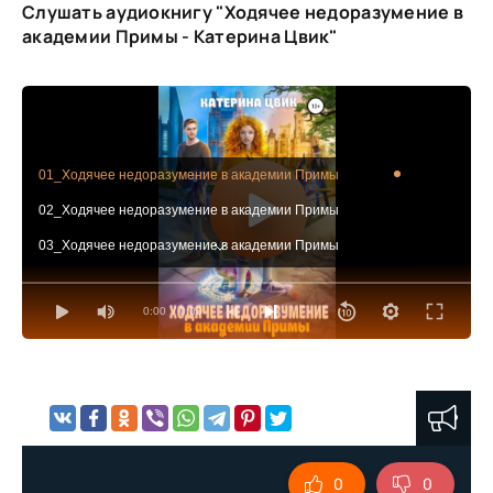
Слушать аудиокнигу "Ходячее недоразумение в
академии Примы - Катерина Цвик"
01_Ходячее недоразумение в академии Примы
02_Ходячее недоразумение в академии Примы
03_Ходячее недоразумение в академии Примы
04_Ходячее недоразумение в академии Примы
0:00
/ 0:00
05_Ходячее недоразумение в академии Примы
06_Ходячее недоразумение в академии Примы
07_Ходячее недоразумение в академии Примы
08_Ходячее недоразумение в академии Примы
09_Ходячее недоразумение в академии Примы
0
0
10_Ходячее недоразумение в академии Примы