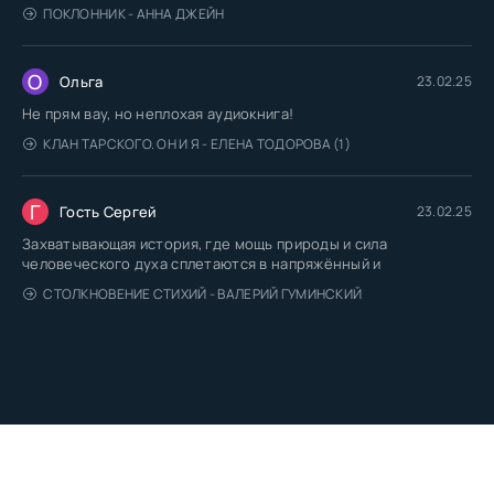
ПОКЛОННИК - АННА ДЖЕЙН
О
Ольга
23.02.25
Не прям вау, но неплохая аудиокнига!
КЛАН ТАРСКОГО. ОН И Я - ЕЛЕНА ТОДОРОВА (1)
Г
Гость Сергей
23.02.25
Захватывающая история, где мощь природы и сила
человеческого духа сплетаются в напряжённый и
СТОЛКНОВЕНИЕ СТИХИЙ - ВАЛЕРИЙ ГУМИНСКИЙ