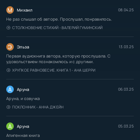
М
Михаил
08.04.25
Не раз слышал об авторе. Прослушал, понравилось.
СТОЛКНОВЕНИЕ СТИХИЙ - ВАЛЕРИЙ ГУМИНСКИЙ
Э
Эльза
13.03.25
Первая аудиокнига автора, которую прослушала. С
удовольствием познакомлюсь и с другими.
ХРУПКОЕ РАВНОВЕСИЕ. КНИГА 1 - АНА ШЕРРИ
А
Аруна
06.03.25
Аруна, и озвучка
ПОКЛОННИК - АННА ДЖЕЙН
А
Аруна
05.03.25
Апигенная книга