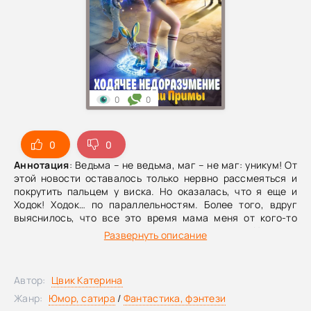
0
0
0
0
Аннотация
: Ведьма – не ведьма, маг – не маг: уникум! От
этой новости оставалось только нервно рассмеяться и
покрутить пальцем у виска. Но оказалась, что я еще и
Ходок! Ходок… по параллельностям. Более того, вдруг
выяснилось, что все это время мама меня от кого-то
скрывала, потому что мне угрожала опасность... Но разве
Развернуть описание
могут какие-то там опасности напугать ведьму? Да я
сама себя теперь боюсь! Так что держитесь
параллельности! Ведьмочка идет учиться в академию!
Автор:
Цвик Катерина
Жанр:
Юмор, сатира
/
Фантастика, фэнтези