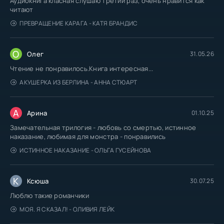
Аудиокнига класная слушаю третий раз, очень нравится как
читают
ПРЕВРАЩЕНИЕ КАРАГА - КАТЯ БРАНДИС
О
Олег
31.05.26
Чтение не понравилось.Книга интересная...
АКУШЕРКА ИЗ БЕРЛИНА - АННА СТЮАРТ
А
Арина
01.10.25
Замечательная трилогия - любовь со смертью, истинное
наказание, любимая для монстра - понравились
ИСТИННОЕ НАКАЗАНИЕ - ОЛЬГА ГУСЕЙНОВА
К
Ксюша
30.07.25
Люблю такие романчики
МОЯ. Я СКАЗАЛ! - ОЛИВИЯ ЛЕЙК