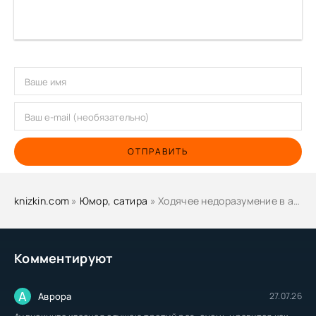
ОТПРАВИТЬ
knizkin.com
»
Юмор, сатира
» Ходячее недоразумение в академии Примы - Катерина Цвик
Комментируют
А
Аврора
27.07.26