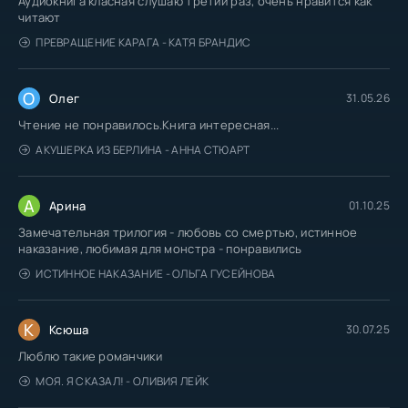
Аудиокнига класная слушаю третий раз, очень нравится как
читают
ПРЕВРАЩЕНИЕ КАРАГА - КАТЯ БРАНДИС
О
Олег
31.05.26
Чтение не понравилось.Книга интересная...
АКУШЕРКА ИЗ БЕРЛИНА - АННА СТЮАРТ
А
Арина
01.10.25
Замечательная трилогия - любовь со смертью, истинное
наказание, любимая для монстра - понравились
ИСТИННОЕ НАКАЗАНИЕ - ОЛЬГА ГУСЕЙНОВА
К
Ксюша
30.07.25
Люблю такие романчики
МОЯ. Я СКАЗАЛ! - ОЛИВИЯ ЛЕЙК