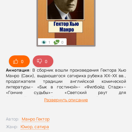
1
0
0
0
Аннотация
: В сборник вошли произведения Гектора Хью
Манро (Саки), выдающегося сатирика рубежа XIX–XX вв.,
продолжателя традиции английской комической
литературы:– «Бык в гостиной»– «Филбойд Стадж»–
«Гончие судьбы»– «Светский раут для
борова».Творчество Саки оказало сильнейшее влияние
Развернуть описание
на П. Г. Вудхауса, Р. Даля, Н. Кауарда и других английских
писателей.
Автор:
Манро Гектор
Жанр:
Юмор, сатира