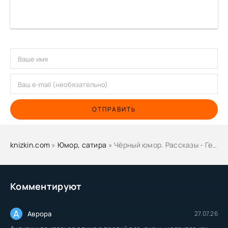
ОТПРАВИТЬ
knizkin.com
»
Юмор, сатира
» Чёрный юмор. Рассказы - Гектор Хью Манро
Комментируют
А
Аврора
27.07.26