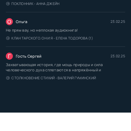
ПОКЛОННИК - АННА ДЖЕЙН
О
Ольга
23.02.25
Не прям вау, но неплохая аудиокнига!
КЛАН ТАРСКОГО. ОН И Я - ЕЛЕНА ТОДОРОВА (1)
Г
Гость Сергей
23.02.25
Захватывающая история, где мощь природы и сила
человеческого духа сплетаются в напряжённый и
СТОЛКНОВЕНИЕ СТИХИЙ - ВАЛЕРИЙ ГУМИНСКИЙ