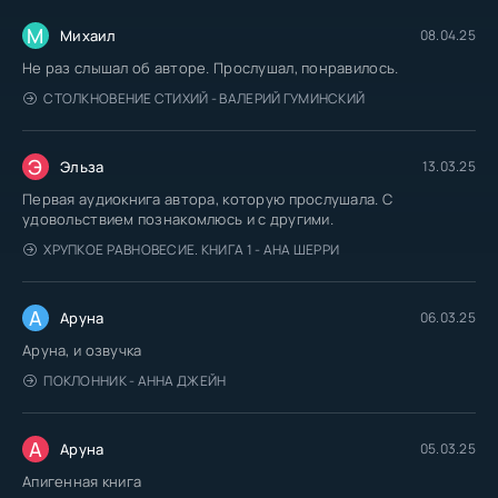
М
Михаил
08.04.25
Не раз слышал об авторе. Прослушал, понравилось.
СТОЛКНОВЕНИЕ СТИХИЙ - ВАЛЕРИЙ ГУМИНСКИЙ
Э
Эльза
13.03.25
Первая аудиокнига автора, которую прослушала. С
удовольствием познакомлюсь и с другими.
ХРУПКОЕ РАВНОВЕСИЕ. КНИГА 1 - АНА ШЕРРИ
А
Аруна
06.03.25
Аруна, и озвучка
ПОКЛОННИК - АННА ДЖЕЙН
А
Аруна
05.03.25
Апигенная книга