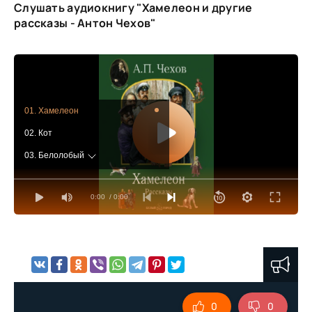
Слушать аудиокнигу "Хамелеон и другие
рассказы - Антон Чехов"
01. Хамелеон
02. Кот
03. Белолобый
04. Дипломат
0:00
/ 0:00
05. Глупый француз
06. Шведская спичка
07. Лошадиная фамилия
0
0