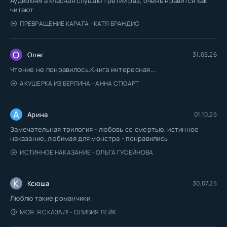
Аудиокнига класная слушаю третий раз, очень нравится как
читают
ПРЕВРАЩЕНИЕ КАРАГА - КАТЯ БРАНДИС
О
Олег
31.05.26
Чтение не понравилось.Книга интересная...
АКУШЕРКА ИЗ БЕРЛИНА - АННА СТЮАРТ
А
Арина
01.10.25
Замечательная трилогия - любовь со смертью, истинное
наказание, любимая для монстра - понравились
ИСТИННОЕ НАКАЗАНИЕ - ОЛЬГА ГУСЕЙНОВА
К
Ксюша
30.07.25
Люблю такие романчики
МОЯ. Я СКАЗАЛ! - ОЛИВИЯ ЛЕЙК