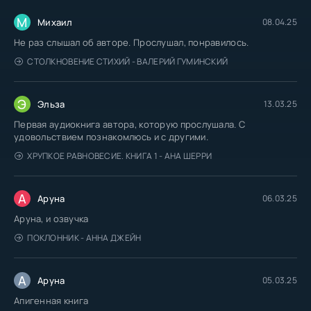
М
Михаил
08.04.25
Не раз слышал об авторе. Прослушал, понравилось.
СТОЛКНОВЕНИЕ СТИХИЙ - ВАЛЕРИЙ ГУМИНСКИЙ
Э
Эльза
13.03.25
Первая аудиокнига автора, которую прослушала. С
удовольствием познакомлюсь и с другими.
ХРУПКОЕ РАВНОВЕСИЕ. КНИГА 1 - АНА ШЕРРИ
А
Аруна
06.03.25
Аруна, и озвучка
ПОКЛОННИК - АННА ДЖЕЙН
А
Аруна
05.03.25
Апигенная книга