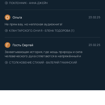
ПОКЛОННИК - АННА ДЖЕЙН
О
Ольга
23.02.25
Не прям вау, но неплохая аудиокнига!
КЛАН ТАРСКОГО. ОН И Я - ЕЛЕНА ТОДОРОВА (1)
Г
Гость Сергей
23.02.25
Захватывающая история, где мощь природы и сила
человеческого духа сплетаются в напряжённый и
СТОЛКНОВЕНИЕ СТИХИЙ - ВАЛЕРИЙ ГУМИНСКИЙ