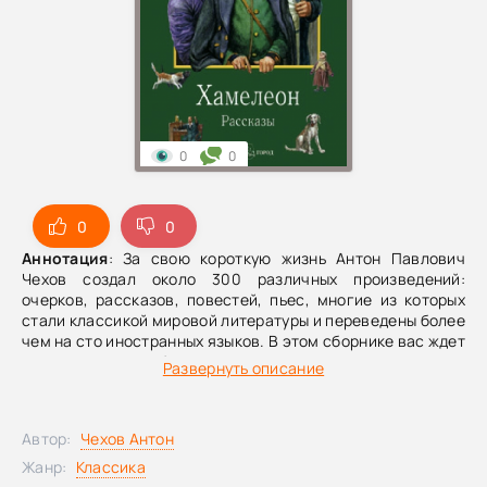
0
0
0
0
Аннотация
: За свою короткую жизнь Антон Павлович
Чехов создал около 300 различных произведений:
очерков, рассказов, повестей, пьес, многие из которых
стали классикой мировой литературы и переведены более
чем на сто иностранных языков. В этом сборнике вас ждет
аудиоверсия избранных рассказов писателя, как
Развернуть описание
известных, так и незнакомых широкому кругу читателей,
но все они, без сомнения, будут интересны поклонникам
творчества А.П.
Автор:
Чехов Антон
Чехова.
Содержание:
ХамелеонКотБелолобыйДипломатГлупы
французШведская спичкаЛошадиная фамилия
Жанр:
Классика