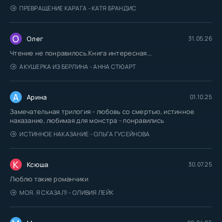
ПРЕВРАЩЕНИЕ КАРАГА - КАТЯ БРАНДИС
О
Олег
31.05.26
Чтение не понравилось.Книга интересная...
АКУШЕРКА ИЗ БЕРЛИНА - АННА СТЮАРТ
А
Арина
01.10.25
Замечательная трилогия - любовь со смертью, истинное
наказание, любимая для монстра - понравились
ИСТИННОЕ НАКАЗАНИЕ - ОЛЬГА ГУСЕЙНОВА
К
Ксюша
30.07.25
Люблю такие романчики
МОЯ. Я СКАЗАЛ! - ОЛИВИЯ ЛЕЙК