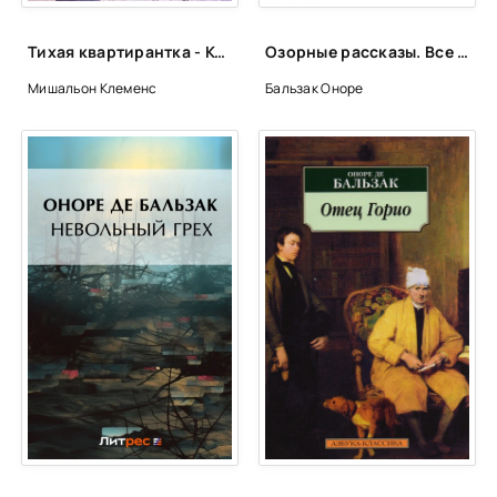
gl05-06
gl05-07
Тихая квартирантка - Клеменс Мишальон
Озорные рассказы. Все три десятка - Оноре де Бальзак
gl05-08
Мишальон Клеменс
Бальзак Оноре
gl05-09
gl06-01
gl06-02
gl06-03
gl06-04
gl06-05
gl07-01