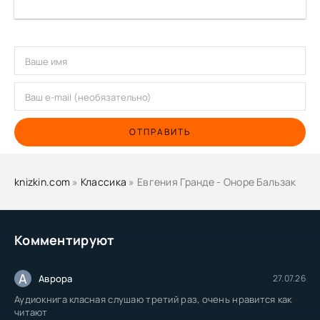
ОТПРАВИТЬ
knizkin.com
»
Классика
» Евгения Гранде - Оноре Бальзак
Комментируют
А
Аврора
27.07.26
Аудиокнига класная слушаю третий раз, очень нравится как
читают