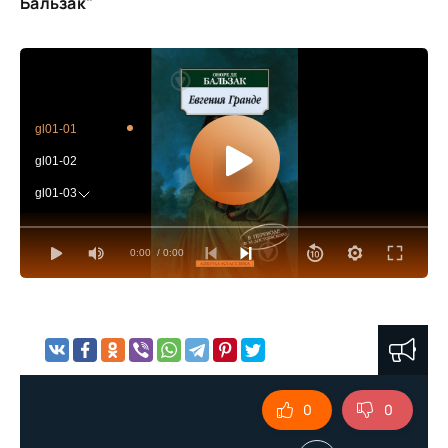
Бальзак"
gl01-01
gl01-02
gl01-03
gl01-04
0:00
/ 0:00
gl01-05
gl01-06
gl01-07
gl01-08
gl02-01
0
0
gl02-02