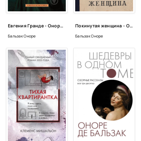
gl04-03
gl04-04
gl04-05
Евгения Гранде - Оноре Бальзак
Покинутая женщина - Оноре Бальзак
gl04-06
Бальзак Оноре
Бальзак Оноре
gl04-07
gl04-08
gl04-09
gl04-10
gl04-11
gl05-01
gl05-02
gl05-03
gl05-04
gl05-05