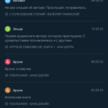
М
Михаил
08.04.25
Не раз слышал об авторе. Прослушал, понравилось.
СТОЛКНОВЕНИЕ СТИХИЙ - ВАЛЕРИЙ ГУМИНСКИЙ
Э
Эльза
13.03.25
Первая аудиокнига автора, которую прослушала. С
удовольствием познакомлюсь и с другими.
ХРУПКОЕ РАВНОВЕСИЕ. КНИГА 1 - АНА ШЕРРИ
А
Аруна
06.03.25
Аруна, и озвучка
ПОКЛОННИК - АННА ДЖЕЙН
А
Аруна
05.03.25
Апигенная книга
ПОКЛОННИК - АННА ДЖЕЙН