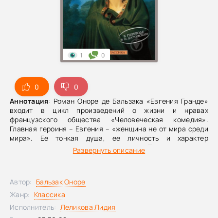
1
0
0
0
Аннотация
: Роман Оноре де Бальзака «Евгения Гранде»
входит в цикл произведений о жизни и нравах
французского общества «Человеческая комедия».
Главная героиня – Евгения – «женщина не от мира среди
мира». Ее тонкая душа, ее личность и характер
подвергаются суровым испытаниям. Тирания скупого
Развернуть описание
отца, неверность возлюбленного и другие несчастья
драматически сплетаются в ее судьбе.
Автор:
Бальзак Оноре
Жанр:
Классика
Исполнитель:
Леликова Лидия