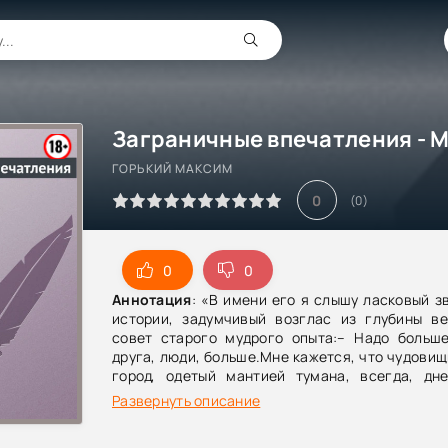
ГОРЬКИЙ МАКСИМ
0
(
0
)
0
0
Аннотация
: «В имени его я слышу ласковый з
истории, задумчивый возглас из глубины ве
совет старого мудрого опыта:– Надо больше
друга, люди, больше.Мне кажется, что чудови
город, одетый мантией тумана, всегда, дн
упорно думает о великих драмах своего 
Развернуть описание
бесцветных днях настоящего и с тоской, 
ожидает будущего – светлых солнечных д