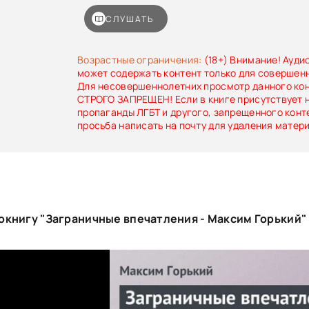
радости, ожидает пришествия новых люд
творческой силы…»
СЛУШАТЬ
Возрастные ограничения:
(18+) Внимание! Ауди
может содержать контент только для совершен
Для несовершеннолетних просмотр данного ко
СТРОГО ЗАПРЕЩЕН! Если в книге присутствует 
пропаганды ЛГБТ и другого, запрещенного конт
просьба написать на почту для удаления матер
окнигу "Заграничные впечатления - Максим Горький"