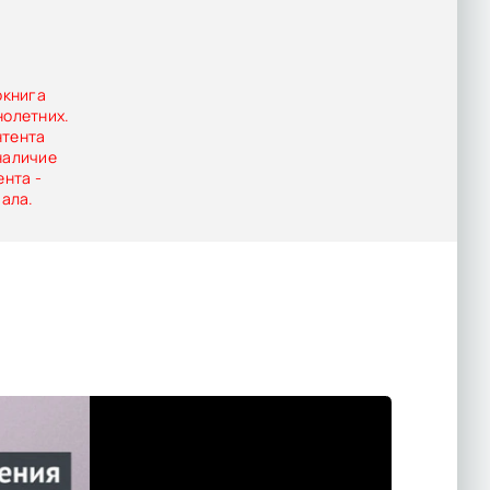
ей, полных
окнига
нолетних.
нтента
наличие
ента -
иала.