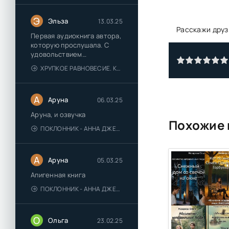
Э
Эльза
13.03.25
Расскажи друз
Первая аудиокнига автора,
которую прослушала. С
удовольствием
познакомлюсь и с другими.
ХРУПКОЕ РАВНОВЕСИЕ. КНИГА 1 - АНА ШЕРРИ
А
Аруна
06.03.25
Аруна, и озвучка
Похожие 
ПОКЛОННИК - АННА ДЖЕЙН
А
Аруна
05.03.25
Апигенная книга
ПОКЛОННИК - АННА ДЖЕЙН
О
Ольга
23.02.25