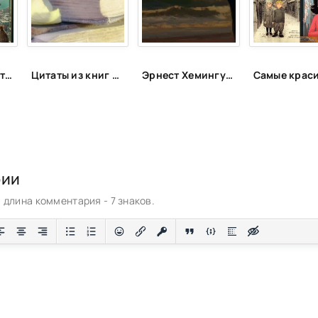
Серия «Абсолютно неправильные люди»
Цитаты из книг и фильмов, которые помогут не сдаться в трудную минуту или после неудачи
Эрнест Хемингуэй: 10 книг, которые стоит прочитать
рии
длина комментария - 7 знаков.