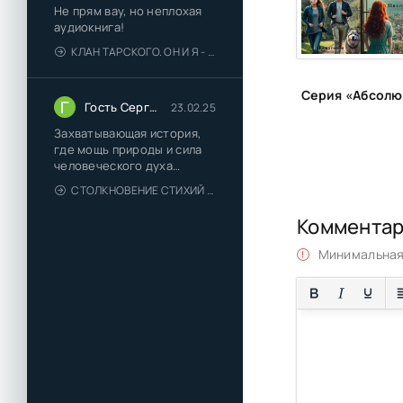
Не прям вау, но неплохая
аудиокнига!
КЛАН ТАРСКОГО. ОН И Я - ЕЛЕНА ТОДОРОВА (1)
Г
Гость Сергей
23.02.25
Захватывающая история,
где мощь природы и сила
человеческого духа
сплетаются в напряжённый
СТОЛКНОВЕНИЕ СТИХИЙ - ВАЛЕРИЙ ГУМИНСКИЙ
и
Коммента
Минимальная 