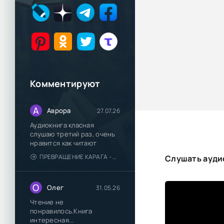
Комментируют
А
Аврора
27.07.26
Аудиокнига класная
слушаю третий раз, очень
нравится как читают
ПРЕВРАЩЕНИЕ КАРАГА - КАТЯ БРАНДИС
Слушать ауди
О
Олег
31.05.26
Чтение не
понравилось.Книга
интересная...