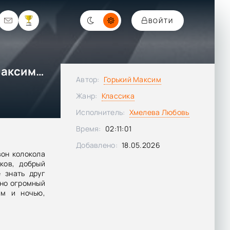
ВОЙТИ
Заграничные впечатления - Максим Горький
Автор:
Горький Максим
Жанр:
Классика
Исполнитель:
Хмелева Любовь
Время:
02:11:01
Добавлено:
18.05.2026
вон колокола
ков, добрый
 знать друг
щно огромный
ем и ночью,
прошлого, о
но уверенно
ней, полных