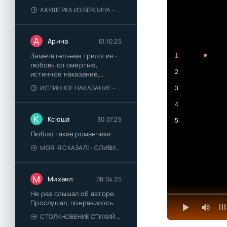
АКУШЕРКА ИЗ БЕРЛИНА - АННА СТЮАРТ
А
Арина
01.10.25
Замечательная трилогия -
1
любовь со смертью,
2
истинное наказание,
любимая для монстра -
ИСТИННОЕ НАКАЗАНИЕ - ОЛЬГА ГУСЕЙНОВА
3
понравились
4
К
Ксюша
30.07.25
5
Люблю такие романчики
МОЯ. Я СКАЗАЛ! - ОЛИВИЯ ЛЕЙК
М
Михаил
08.04.25
Не раз слышал об авторе.
Прослушал, понравилось.
СТОЛКНОВЕНИЕ СТИХИЙ - ВАЛЕРИЙ ГУМИНСКИЙ