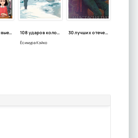
Самые красивые графические романы
108 ударов колокола - Кэйко Ёсимура
30 лучших отечественных фэнтези циклов
Ёсимура Кэйко