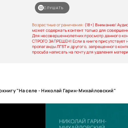
них “карасин” по две копейки за фунт, а у вас
Васильевич дерёт пятак. Черкасский сто 
СЛУШАТЬ
сбывал — и подать у него сходилась, а ты за
едва не половину одной подати отдал…»
Возрастные ограничения:
(18+) Внимание! Ауди
может содержать контент только для совершен
Для несовершеннолетних просмотр данного ко
СТРОГО ЗАПРЕЩЕН! Если в книге присутствует 
пропаганды ЛГБТ и другого, запрещенного конт
просьба написать на почту для удаления матер
окнигу "На селе - Николай Гарин-Михайловский"