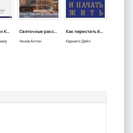
Тайный канон Китая - Владимир Малявин
Святочные рассказы - Антон Чехов
Как перестать беспокоиться и начать жить - Дейл Карнеги
имир
Чехов Антон
Карнеги Дейл