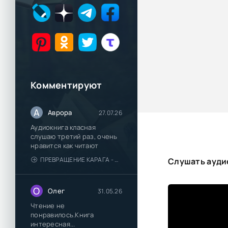
Комментируют
А
Аврора
27.07.26
Аудиокнига класная
слушаю третий раз, очень
нравится как читают
ПРЕВРАЩЕНИЕ КАРАГА - КАТЯ БРАНДИС
Слушать ауди
О
Олег
31.05.26
Чтение не
понравилось.Книга
интересная...