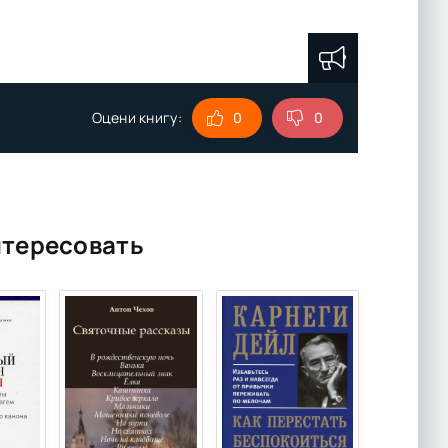
Оцени книгу:
0
0
нтересовать