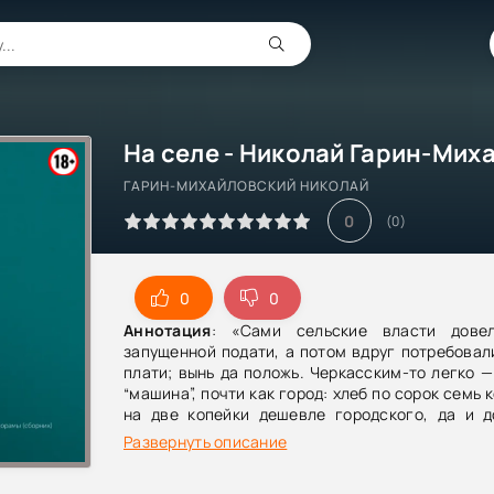
ГАРИН-МИХАЙЛОВСКИЙ НИКОЛАЙ
0
(
0
)
0
0
Аннотация
: «Сами сельские власти дове
запущенной подати, а потом вдруг потребовал
плати; вынь да положь. Черкасским-то легко —
“машина”, почти как город: хлеб по сорок семь 
на две копейки дешевле городского, да и д
медвежьего угла каких-то семьдесят верст, а 
Развернуть описание
отстёгивай Ивану Васильевичу по двадцать се
них соль по тридцать пять копеек, у вас — по 