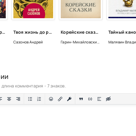
Семейка монстров - Алан Сноу
Твоя жизнь до рождения: тайны эволюции человека - Андрей Сазонов
Корейские сказки - Николай Гарин-Михайловский
Сазонов Андрей
Гарин-Михайловский Николай
Малявин Влад
рии
длина комментария - 7 знаков.