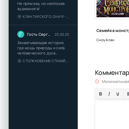
Не прям вау, но неплохая
аудиокнига!
КЛАН ТАРСКОГО. ОН И Я - ЕЛЕНА ТОДОРОВА (1)
Г
Гость Сергей
23.02.25
Сноу Алан
Захватывающая история,
где мощь природы и сила
человеческого духа
сплетаются в напряжённый
СТОЛКНОВЕНИЕ СТИХИЙ - ВАЛЕРИЙ ГУМИНСКИЙ
и
Коммента
Минимальная 