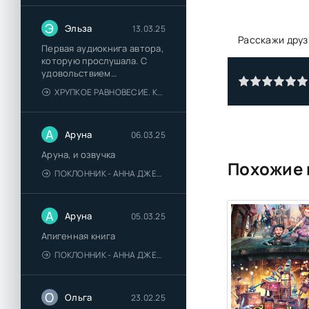
Э
Эльза
13.03.25
Расскажи друз
Первая аудиокнига автора,
которую прослушала. С
удовольствием
познакомлюсь и с другими.
ХРУПКОЕ РАВНОВЕСИЕ. КНИГА 1 - АНА ШЕРРИ
А
Аруна
06.03.25
Аруна, и озвучка
Похожие 
ПОКЛОННИК - АННА ДЖЕЙН
А
Аруна
05.03.25
Апигенная книга
ПОКЛОННИК - АННА ДЖЕЙН
О
Ольга
23.02.25