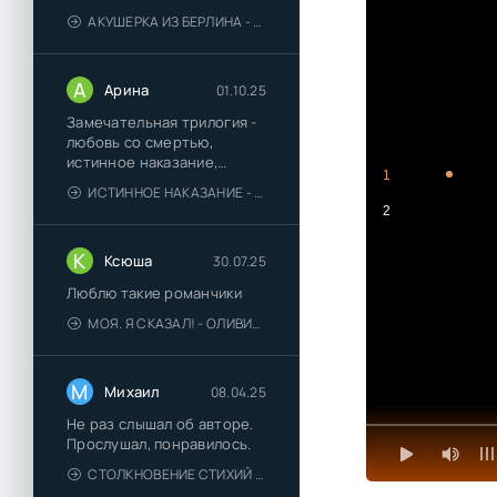
АКУШЕРКА ИЗ БЕРЛИНА - АННА СТЮАРТ
А
Арина
01.10.25
Замечательная трилогия -
любовь со смертью,
истинное наказание,
1
любимая для монстра -
ИСТИННОЕ НАКАЗАНИЕ - ОЛЬГА ГУСЕЙНОВА
понравились
2
К
Ксюша
30.07.25
Люблю такие романчики
МОЯ. Я СКАЗАЛ! - ОЛИВИЯ ЛЕЙК
М
Михаил
08.04.25
Не раз слышал об авторе.
Прослушал, понравилось.
СТОЛКНОВЕНИЕ СТИХИЙ - ВАЛЕРИЙ ГУМИНСКИЙ