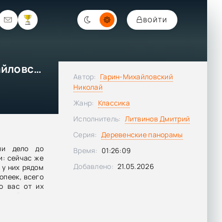
ВОЙТИ
На селе - Николай Гарин-Михайловский
Автор:
Гарин-Михайловский
Николай
Жанр:
Классика
Исполнитель:
Литвинов Дмитрий
Серия:
Деревенские панорамы
ли дело до
Время:
01:26:09
и: сейчас же
Добавлено:
21.05.2026
 у них рядом
копеек, всего
о вас от их
ты всё равно
мь копеек. У
пятьдесят; у