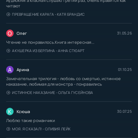
Аудиокнига класная слушаю третий раз, очень нравится как
читают
ПРЕВРАЩЕНИЕ КАРАГА - КАТЯ БРАНДИС
О
Олег
31.05.26
Чтение не понравилось.Книга интересная...
АКУШЕРКА ИЗ БЕРЛИНА - АННА СТЮАРТ
А
Арина
01.10.25
Замечательная трилогия - любовь со смертью, истинное
наказание, любимая для монстра - понравились
ИСТИННОЕ НАКАЗАНИЕ - ОЛЬГА ГУСЕЙНОВА
К
Ксюша
30.07.25
Люблю такие романчики
МОЯ. Я СКАЗАЛ! - ОЛИВИЯ ЛЕЙК