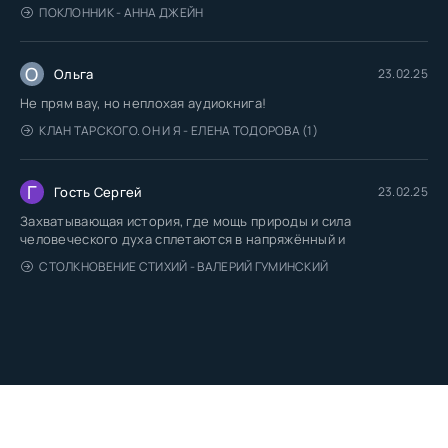
ПОКЛОННИК - АННА ДЖЕЙН
О
Ольга
23.02.25
Не прям вау, но неплохая аудиокнига!
КЛАН ТАРСКОГО. ОН И Я - ЕЛЕНА ТОДОРОВА (1)
Г
Гость Сергей
23.02.25
Захватывающая история, где мощь природы и сила
человеческого духа сплетаются в напряжённый и
СТОЛКНОВЕНИЕ СТИХИЙ - ВАЛЕРИЙ ГУМИНСКИЙ