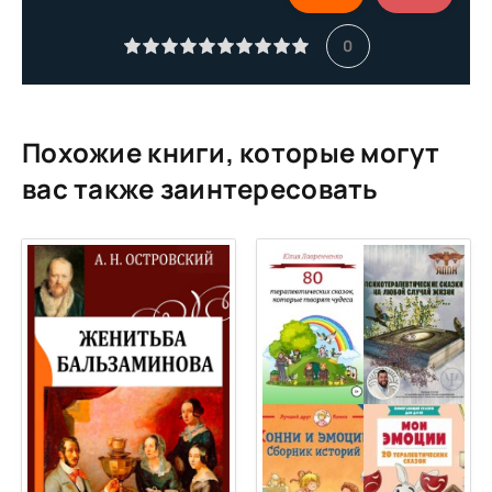
11
0
12
13
14
Похожие книги, которые могут
15
вас также заинтересовать
16
17
18
19
20
21
22
23
24