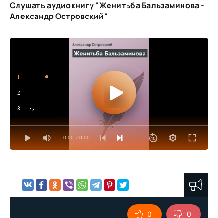
Слушать аудиокнигу "Женитьба Бальзаминова -
Александр Островский"
1
2
3
4
0:00
/ 0:00
5
6
7
8
9
0
0
10