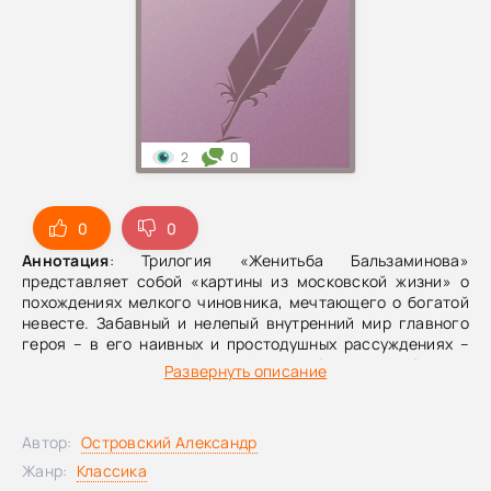
2
0
0
0
Аннотация
: Трилогия «Женитьба Бальзаминова»
представляет собой «картины из московской жизни» о
похождениях мелкого чиновника, мечтающего о богатой
невесте. Забавный и нелепый внутренний мир главного
героя – в его наивных и простодушных рассуждениях –
целая жизненная философия «обиженных богом»,
Развернуть описание
обделенных талантами «маленьких» людей. Он почти
фольклорный Иванушка-дурачок из русской сказки. По
словам любящей маменьки, «умишком-то его очень бог
Автор:
Островский Александр
обидел», не дал способностей «ни к службе, ни к чему».
Трижды оказывается близок Бальзаминов к исполнению
Жанр:
Классика
желаний, и трижды судьба смеется над ним.В первой