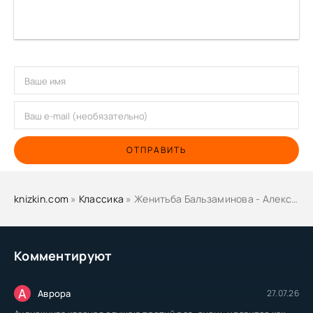
ОТПРАВИТЬ
knizkin.com
»
Классика
» Женитьба Бальзаминова - Александр Островский
Комментируют
А
Аврора
27.07.26