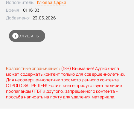
Исполнитель:
Клюева Дарья
части трилогии его выставляют из дома невесты со
Время:
01:16:03
словами: «Заходите! Нам без дураков скучно». Во второй
части – выгоняя, напоминают грубоватую пословицу о
Добавлено:
23.05.2026
«своих» и «чужой» собаках. А в третьей – «таким дураком
поставили, что легче бы, кажется, сквозь землю
провалиться». По пословице «дуракам – счастье»,
СЛУШАТЬ
повезло, в конце концов, и бедному Бальзаминову...
Возрастные ограничения:
(18+) Внимание! Аудиокнига
может содержать контент только для совершеннолетних.
Для несовершеннолетних просмотр данного контента
СТРОГО ЗАПРЕЩЕН! Если в книге присутствует наличие
пропаганды ЛГБТ и другого, запрещенного контента -
просьба написать на почту для удаления материала.