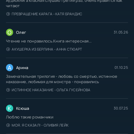
Аудиокнига класная слушаю третий раз, очень нравится как
читают
ПРЕВРАЩЕНИЕ КАРАГА - КАТЯ БРАНДИС
О
Олег
31.05.26
Чтение не понравилось.Книга интересная...
АКУШЕРКА ИЗ БЕРЛИНА - АННА СТЮАРТ
А
Арина
01.10.25
Замечательная трилогия - любовь со смертью, истинное
наказание, любимая для монстра - понравились
ИСТИННОЕ НАКАЗАНИЕ - ОЛЬГА ГУСЕЙНОВА
К
Ксюша
30.07.25
Люблю такие романчики
МОЯ. Я СКАЗАЛ! - ОЛИВИЯ ЛЕЙК