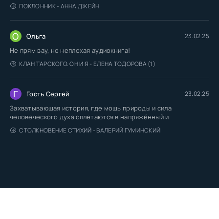
ПОКЛОННИК - АННА ДЖЕЙН
О
Ольга
23.02.25
Не прям вау, но неплохая аудиокнига!
КЛАН ТАРСКОГО. ОН И Я - ЕЛЕНА ТОДОРОВА (1)
Г
Гость Сергей
23.02.25
Захватывающая история, где мощь природы и сила
человеческого духа сплетаются в напряжённый и
СТОЛКНОВЕНИЕ СТИХИЙ - ВАЛЕРИЙ ГУМИНСКИЙ