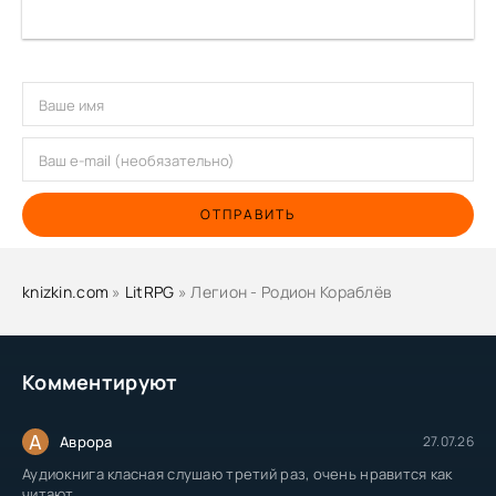
ОТПРАВИТЬ
knizkin.com
»
LitRPG
» Легион - Родион Кораблёв
Комментируют
А
Аврора
27.07.26
Аудиокнига класная слушаю третий раз, очень нравится как
читают