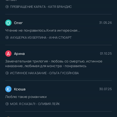
ПРЕВРАЩЕНИЕ КАРАГА - КАТЯ БРАНДИС
О
Олег
31.05.26
Чтение не понравилось.Книга интересная...
АКУШЕРКА ИЗ БЕРЛИНА - АННА СТЮАРТ
А
Арина
01.10.25
Замечательная трилогия - любовь со смертью, истинное
наказание, любимая для монстра - понравились
ИСТИННОЕ НАКАЗАНИЕ - ОЛЬГА ГУСЕЙНОВА
К
Ксюша
30.07.25
Люблю такие романчики
МОЯ. Я СКАЗАЛ! - ОЛИВИЯ ЛЕЙК