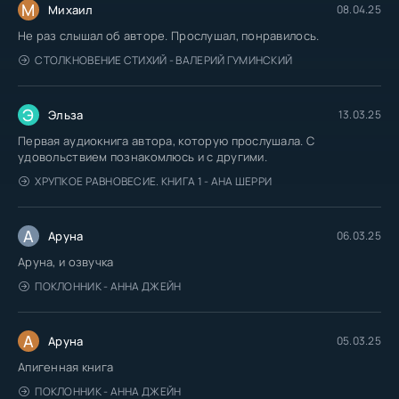
М
Михаил
08.04.25
Не раз слышал об авторе. Прослушал, понравилось.
СТОЛКНОВЕНИЕ СТИХИЙ - ВАЛЕРИЙ ГУМИНСКИЙ
Э
Эльза
13.03.25
Первая аудиокнига автора, которую прослушала. С
удовольствием познакомлюсь и с другими.
ХРУПКОЕ РАВНОВЕСИЕ. КНИГА 1 - АНА ШЕРРИ
А
Аруна
06.03.25
Аруна, и озвучка
ПОКЛОННИК - АННА ДЖЕЙН
А
Аруна
05.03.25
Апигенная книга
ПОКЛОННИК - АННА ДЖЕЙН