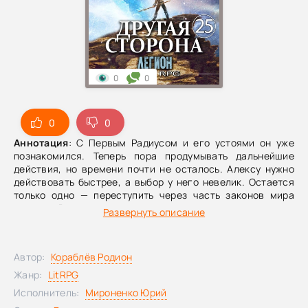
0
0
0
0
Аннотация
: С Первым Радиусом и его устоями он уже
познакомился. Теперь пора продумывать дальнейшие
действия, но времени почти не осталось. Алексу нужно
действовать быстрее, а выбор у него невелик. Остается
только одно — переступить через часть законов мира
адептов. Впрочем, для него это уже не ново.
Развернуть описание
Автор:
Кораблёв Родион
Жанр:
LitRPG
Исполнитель:
Мироненко Юрий