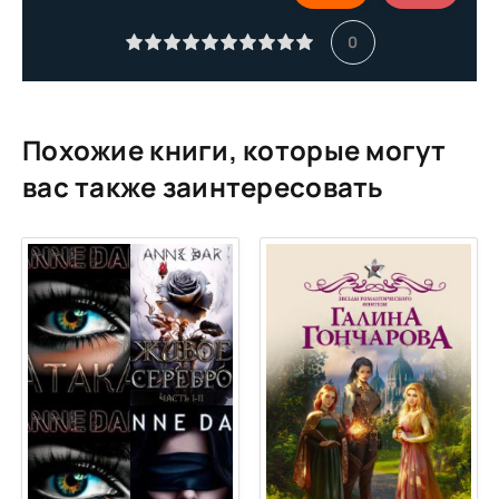
11
0
12
13
14
Похожие книги, которые могут
15
вас также заинтересовать
16
17
18
19
20
21
22
23
24