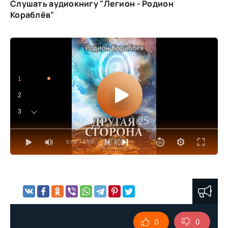
Слушать аудиокнигу "Легион - Родион
Кораблёв"
1
2
3
4
0:00
/ 0:00
5
6
7
8
9
0
0
10