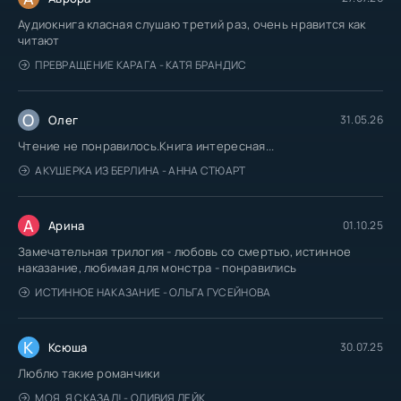
Аудиокнига класная слушаю третий раз, очень нравится как
читают
ПРЕВРАЩЕНИЕ КАРАГА - КАТЯ БРАНДИС
О
Олег
31.05.26
Чтение не понравилось.Книга интересная...
АКУШЕРКА ИЗ БЕРЛИНА - АННА СТЮАРТ
А
Арина
01.10.25
Замечательная трилогия - любовь со смертью, истинное
наказание, любимая для монстра - понравились
ИСТИННОЕ НАКАЗАНИЕ - ОЛЬГА ГУСЕЙНОВА
К
Ксюша
30.07.25
Люблю такие романчики
МОЯ. Я СКАЗАЛ! - ОЛИВИЯ ЛЕЙК