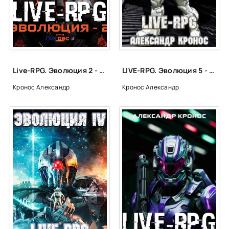
24
25
26
27
Live-RPG. Эволюция 2 - Александр Кронос
LIVE-RPG. Эволюция 5 - Александр Кронос
28
Кронос Александр
Кронос Александр
29
30
31
32
33
34
35
36