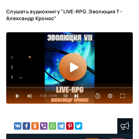
Слушать аудиокнигу "LIVE-RPG. Эволюция 7 -
Александр Кронос"
1
2
3
4
0:00
/ 0:00
5
6
7
8
9