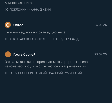
Апигенная книга
ПОКЛОННИК - АННА ДЖЕЙН
О
Ольга
23.02.25
Не прям вау, но неплохая аудиокнига!
КЛАН ТАРСКОГО. ОН И Я - ЕЛЕНА ТОДОРОВА (1)
Г
Гость Сергей
23.02.25
Захватывающая история, где мощь природы и сила
человеческого духа сплетаются в напряжённый и
СТОЛКНОВЕНИЕ СТИХИЙ - ВАЛЕРИЙ ГУМИНСКИЙ