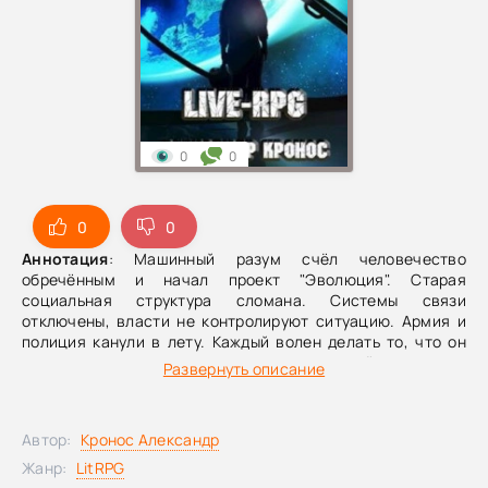
0
0
0
0
Аннотация
: Машинный разум счёл человечество
обречённым и начал проект "Эволюция". Старая
социальная структура сломана. Системы связи
отключены, власти не контролируют ситуацию. Армия и
полиция канули в лету. Каждый волен делать то, что он
хочет и неограниченно модернизировать своё тело.
Развернуть описание
Автор:
Кронос Александр
Жанр:
LitRPG